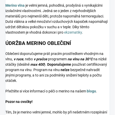
Merino vlna
je velmi jemná, pohodlná, prodyšná s vynikajícími
izolačními vlastnostmi. Jedná se o jeden z nejvhodnějších
materiálů pro nejmenší děti, protože napomáhá termoregulaci.
Dutá vlákna a velké množství vzduchových kapsiček napomáhají
udržet dětskou pokožku v suchu a v teple. Díky těmto
vlastnostem je vhodná dokonce i pro
ekzematiky
.
ÚDRŽBA MERINO OBLEČENÍ
Oblečení doporučujeme prát pracím prostředkem vhodným na
vlnu,
v ruce
, nebo
v pračce
programem
na vlnu na 30°C
na nízké
otáčky (ideálně
max 400
).
Doporučujeme
používat certifikovaný
program na vlnu. Program na vlnu
nelze
bezpečně nahradit
jinými programy, a to ani za podmínky snížení teploty a počtu
otáček.
Přečtěte si více informací o péči o merino na našem
blogu
.
Pozor na cvočky!
Tím, že je merino velmi jemné, mohlo by při nešetrném rozepínání