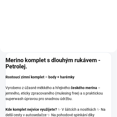
lem
mauve/sangria*
660 Kč
od
360 Kč
od
Detail
Detail
Merino komplet s dlouhým rukávem -
Petrolej.
Rostoucí zimní komplet – body + harémky
Vyrobeno z úžasně měkkého a hřejivého
českého merina
–
jemného, eticky zpracovaného (mulesing free) a s praktickou
superwash úpravou pro snadnou údržbu.
Kde komplet nejvíce využijete?
✨ V šátcích a nosítkách ✨ Na
delší cesty v autosedačce ✨ Na pohodové spinkání díky