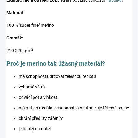
LAMBIO mění od roku 2025 střihy
použijte velikostní
tabulku
.
Materiál:
100 % "super fine" merino
Gramáž:
2
210-220 g/m
Proč je merino tak úžasný materiál?
má schopnost udržovat tělesnou teplotu
výborně větrá
odvádí pot a vlhkost
má antibakteriální schopnosti a neutralizuje tělesné pachy
chrání před UV zářením
je hebký na dotek