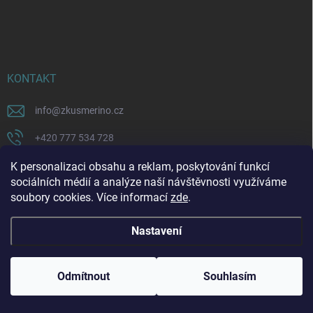
KONTAKT
info
@
zkusmerino.cz
+420 777 534 728
https://www.facebook.com/zkusmerino/
K personalizaci obsahu a reklam, poskytování funkcí
sociálních médií a analýze naší návštěvnosti využíváme
zkusmerino.cz
soubory cookies. Více informací
zde
.
Nastavení
Copyright 2026
ZKUSMERINO
. Všechna práva vyhrazena.
Upravit nastavení
cookies
Odmítnout
Souhlasím
Vytvořil Shoptet