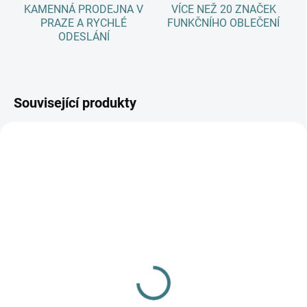
KAMENNÁ PRODEJNA V
VÍCE NEŽ 20 ZNAČEK
PRAZE A RYCHLÉ
FUNKČNÍHO OBLEČENÍ
ODESLÁNÍ
Související produkty
SKLADEM
(3 KS)
SKLADEM
(>5 KS)
Rostoucí zimní MERINO
Zimní MERINO kukla
body Lambio, DR -
Lambio - Sangria/navy
Postavičky