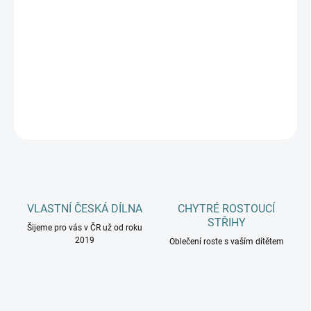
MŮŽEME DORUČIT DO:
ZVOLTE VARIANTU
−
+
Přidat do košíku
DETAILNÍ INFORMACE
ZEPTAT SE
HLÍDAT
VLASTNÍ ČESKÁ DÍLNA
CHYTRÉ ROSTOUCÍ
STŘIHY
Šijeme pro vás v ČR už od roku
2019
Oblečení roste s vaším dítětem