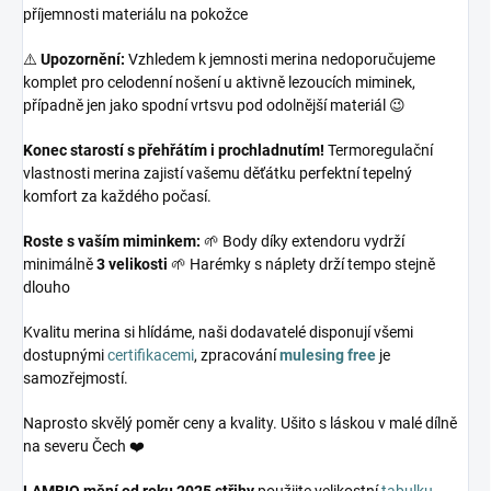
příjemnosti materiálu na pokožce
⚠️
Upozornění:
Vzhledem k jemnosti merina nedoporučujeme
komplet pro celodenní nošení u aktivně lezoucích miminek,
případně jen jako spodní vrtsvu pod odolnější materiál 😉
Konec starostí s přehřátím i prochladnutím!
Termoregulační
vlastnosti merina zajistí vašemu děťátku perfektní tepelný
komfort za každého počasí.
Roste s vaším miminkem:
🌱 Body díky extendoru vydrží
minimálně
3 velikosti
🌱 Harémky s náplety drží tempo stejně
dlouho
Kvalitu merina si hlídáme, naši dodavatelé disponují všemi
dostupnými
certifikacemi
, zpracování
mulesing free
je
samozřejmostí.
Naprosto skvělý poměr ceny a kvality. Ušito s láskou v malé dílně
na severu Čech ❤️