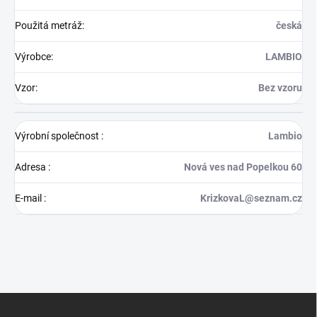
Použitá metráž
:
česká
Výrobce
:
LAMBIO
Vzor
:
Bez vzoru
Výrobní společnost
:
Lambio
Adresa
:
Nová ves nad Popelkou 60
E-mail
:
KrizkovaL@seznam.cz
Z
á