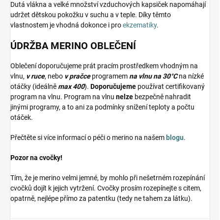
Dutá vlákna a velké množství vzduchových kapsiček napomáhají
udržet dětskou pokožku v suchu a v teple. Díky těmto
vlastnostem je vhodná dokonce i pro
ekzematiky
.
ÚDRŽBA MERINO OBLEČENÍ
Oblečení doporučujeme prát pracím prostředkem vhodným na
vlnu,
v ruce
, nebo
v pračce
programem
na vlnu na 30°C
na nízké
otáčky (ideálně
max 400
).
Doporučujeme
používat certifikovaný
program na vlnu. Program na vlnu
nelze
bezpečně nahradit
jinými programy, a to ani za podmínky snížení teploty a počtu
otáček.
Přečtěte si více informací o péči o merino na našem
blogu
.
Pozor na cvočky!
Tím, že je merino velmi jemné, by mohlo při nešetrném rozepínání
cvočků dojít k jejich vytržení. Cvočky prosím rozepínejte s citem,
opatrně, nejlépe přímo za patentku (tedy ne tahem za látku).