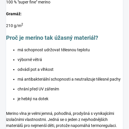
100 % "super fine" merino
Gramáž:
2
210 g/m
Proč je merino tak úžasný materiál?
má schopnost udržovat tělesnou teplotu
výborně větrá
odvádí pot a vlhkost
má antibakteriální schopnosti a neutralizuje tělesné pachy
chrání před UV zářením
je hebký na dotek
Merino vlna je velmi jemná, pohodlná, prodyšná s vynikajícími
izolačními vlastnostmi. Jedná se o jeden z nejvhodnějších
materiálů pro nejmenší děti, protože napomáhá termoregulaci.