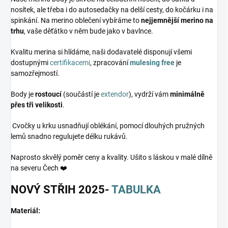
nosítek, ale třeba i do autosedačky na delší cesty, do kočárku i na
spinkání. Na merino oblečení vybíráme to
nejjemnější merino na
trhu
, vaše děťátko v něm bude jako v bavlnce.
Kvalitu merina si hlídáme, naši dodavatelé disponují všemi
dostupnými
certifikacemi
, zpracování
mulesing free
je
samozřejmostí.
Body je
rostoucí
(součástí je
extendor
), vydrží vám
minimálně
přes tři velikosti
.
Cvočky u krku usnadňují oblékání, pomocí dlouhých pružných
lemů snadno regulujete délku rukávů.
Naprosto skvělý poměr ceny a kvality. Ušito s láskou v malé dílně
na severu Čech ❤️
NOVÝ STŘIH 2025-
TABULKA
Materiál: