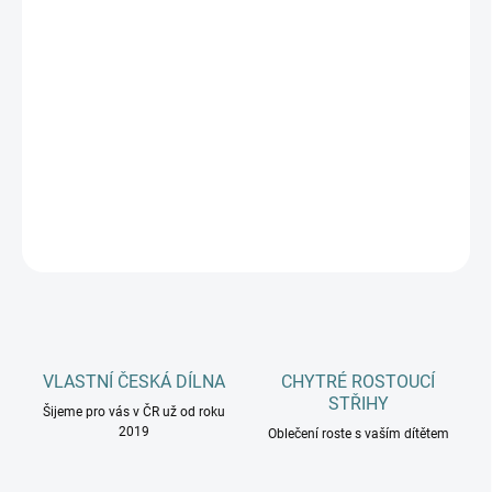
DĚTSKÉ VELIKOSTI
MŮŽEME DORUČIT DO:
ZVOLTE VARIANTU
−
+
Přidat do košíku
DETAILNÍ INFORMACE
ZEPTAT SE
HLÍDAT
VLASTNÍ ČESKÁ DÍLNA
CHYTRÉ ROSTOUCÍ
STŘIHY
Šijeme pro vás v ČR už od roku
2019
Oblečení roste s vaším dítětem