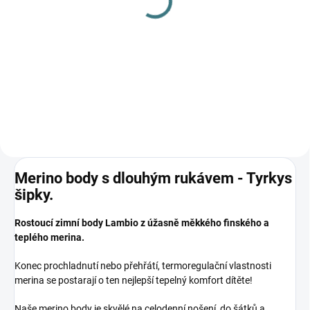
Lambio, DR - Tyrkys
šipky/mint*
644 Kč
od
Detail
Merino body s dlouhým rukávem - Tyrkys
šipky.
Rostoucí zimní body Lambio z úžasně měkkého finského a
teplého merina.
Konec prochladnutí nebo přehřátí, termoregulační vlastnosti
merina se postarají o ten nejlepší tepelný komfort dítěte!
Naše merino body je skvělé na celodenní nošení, do šátků a