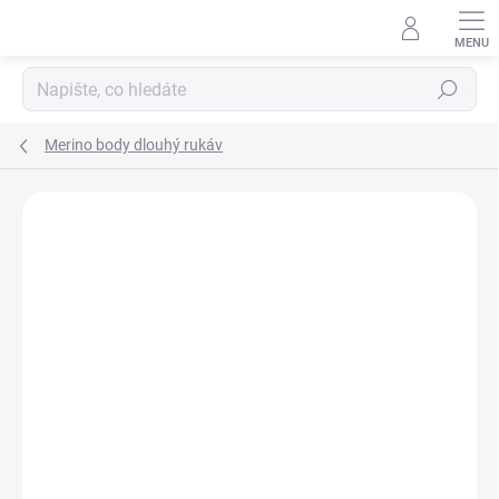
Přejít
na
obsah
Hledat
Merino body dlouhý rukáv
Podrobnosti hodnocení
Neohodnoceno
ZNAČKA:
LAMBIO