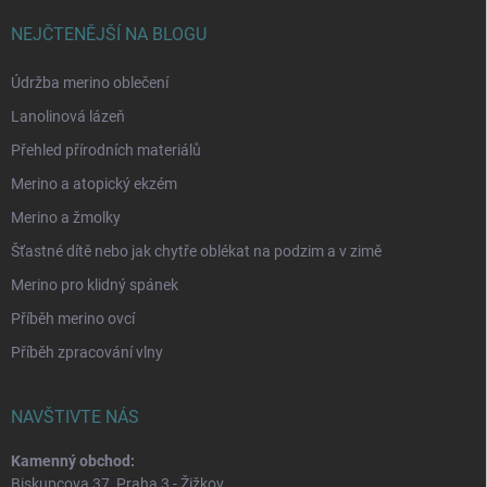
NEJČTENĚJŠÍ NA BLOGU
Údržba merino oblečení
Lanolinová lázeň
Přehled přírodních materiálů
Merino a atopický ekzém
Merino a žmolky
Šťastné dítě nebo jak chytře oblékat na podzim a v zimě
Merino pro klidný spánek
Příběh merino ovcí
Příběh zpracování vlny
NAVŠTIVTE NÁS
Kamenný obchod:
Biskupcova 37, Praha 3 - Žižkov