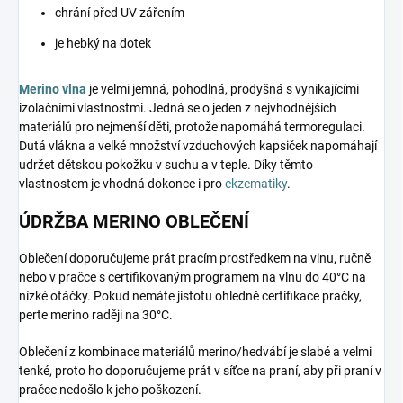
chrání před UV zářením
je hebký na dotek
Merino vlna
je velmi jemná, pohodlná, prodyšná s vynikajícími
izolačními vlastnostmi. Jedná se o jeden z nejvhodnějších
materiálů pro nejmenší děti, protože napomáhá termoregulaci.
Dutá vlákna a velké množství vzduchových kapsiček napomáhají
udržet dětskou pokožku v suchu a v teple. Díky těmto
vlastnostem je vhodná dokonce i pro
ekzematiky
.
ÚDRŽBA MERINO OBLEČENÍ
Oblečení doporučujeme prát pracím prostředkem na vlnu, ručně
nebo v pračce s certifikovaným programem na vlnu do 40°C na
nízké otáčky. Pokud nemáte jistotu ohledně certifikace pračky,
perte merino raději na 30°C.
Oblečení z kombinace materiálů merino/hedvábí je slabé a velmi
tenké, proto ho doporučujeme prát v síťce na praní, aby při praní v
pračce nedošlo k jeho poškození.