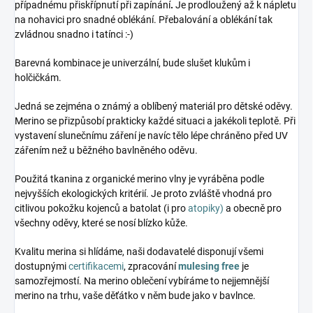
případnému přiskřípnutí při zapínání
.
Je prodloužený až k nápletu
na nohavici pro snadné oblékání. Přebalování a oblékání tak
zvládnou snadno i tatínci :-)
Barevná kombinace je univerzální, bude slušet klukům i
holčičkám.
Jedná se zejména o známý a oblíbený materiál pro dětské oděvy.
Merino se přizpůsobí prakticky každé situaci a jakékoli teplotě. Při
vystavení slunečnímu záření je navíc tělo lépe chráněno před UV
zářením než u běžného bavlněného oděvu.
Použitá tkanina z organické merino vlny je vyráběna podle
nejvyšších ekologických kritérií. Je proto zvláště vhodná pro
citlivou pokožku kojenců a batolat (i pro
atopiky)
a obecně pro
všechny oděvy, které se nosí blízko kůže.
Kvalitu merina si hlídáme, naši dodavatelé disponují všemi
dostupnými
certifikacemi
, zpracování
mulesing free
je
samozřejmostí. Na merino oblečení vybíráme to nejjemnější
merino na trhu, vaše děťátko v něm bude jako v bavlnce.