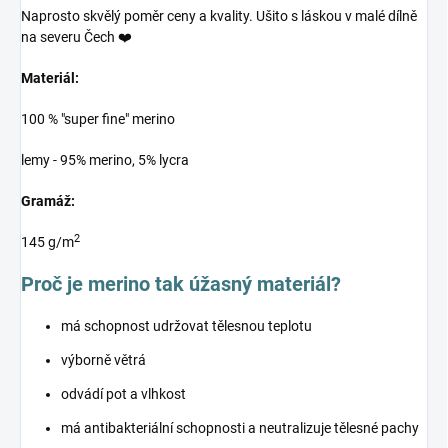
Naprosto skvělý poměr ceny a kvality. Ušito s láskou v malé dílně
na severu Čech ❤️
Materiál:
100 % "super fine" merino
lemy - 95% merino, 5% lycra
Gramáž:
2
145 g/m
Proč je merino tak úžasný materiál?
má schopnost udržovat tělesnou teplotu
výborně větrá
odvádí pot a vlhkost
má antibakteriální schopnosti a neutralizuje tělesné pachy