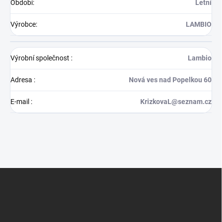
Období
:
Letní
Výrobce
:
LAMBIO
Výrobní společnost
:
Lambio
Adresa
:
Nová ves nad Popelkou 60
E-mail
:
KrizkovaL@seznam.cz
Z
á
p
a
t