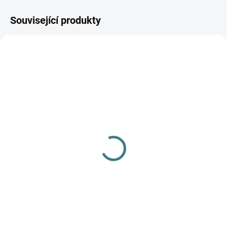
Související produkty
AKCE
SKLADEM
(>5 KS)
SONETT Olivový prací
gel na vlnu a hedvábí
120 ml
47 Kč
Do košíku