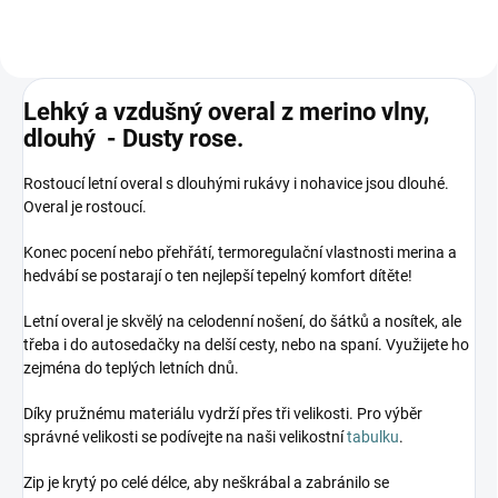
Lehký a vzdušný overal z merino vlny,
dlouhý - Dusty rose.
Rostoucí letní overal s dlouhými rukávy i nohavice jsou dlouhé.
Overal je rostoucí.
Konec pocení nebo přehřátí, termoregulační vlastnosti merina a
hedvábí se postarají o ten nejlepší tepelný komfort dítěte!
Letní overal je skvělý na celodenní nošení, do šátků a nosítek, ale
třeba i do autosedačky na delší cesty, nebo na spaní. Využijete ho
zejména do teplých letních dnů.
Díky pružnému materiálu vydrží přes tři velikosti. Pro výběr
správné velikosti se podívejte na naši velikostní
tabulku
.
Zip je krytý po celé délce, aby neškrábal a zabránilo se