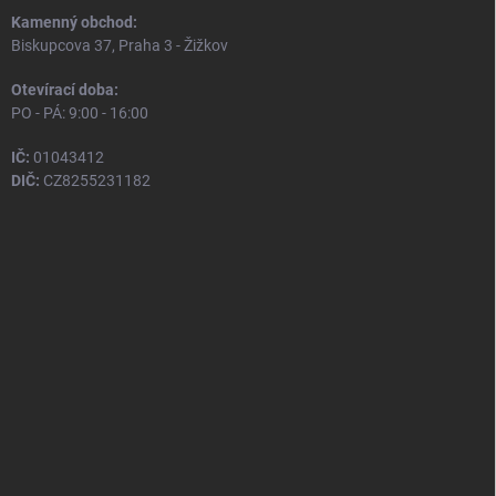
Kamenný obchod:
Biskupcova 37, Praha 3 - Žižkov
Otevírací doba:
PO - PÁ: 9:00 - 16:00
IČ:
01043412
DIČ:
CZ8255231182