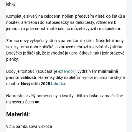
lehký.
Komplet je skvělý na celodenní nošení především v létě, do šátků a
nosítek, ale třeba i do autosedačky na delší cesty, vzhledem k
jemnosti a příjemnosti materiálu ho můžete využít i na spinkání.
Zbrusu nový vylepšený střih s patentkami u krku. Naše letní body
se díky tomu dobře obléká, a zároveň nehrozí rozevírání výstřihu.
Bodýčko je šité tak, že je vhodné jak pro látkové, tak i jednorázové
plenky.
Body je rostoucí (součástí je
extendor
), vydrží vám
minimálně
přes tři velikosti
. Harémky díky nápletům vydrží minimálně stejně
dlouho.
Nový střih 2025
tabulka
.
Naprosto skvělý poměr ceny a kvality. Ušito s láskou v malé dílně
na severu Čech ❤️
Materiál:
92 % bambusová viskóza