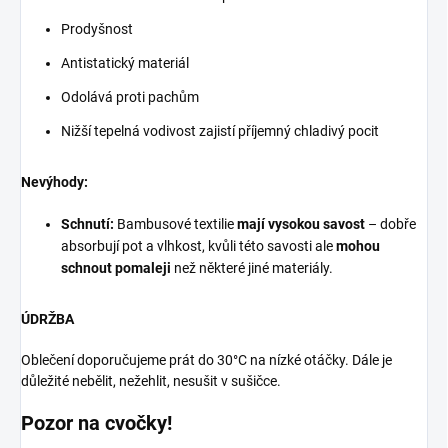
Prodyšnost
Antistatický materiál
Odolává proti pachům
Nižší tepelná vodivost zajistí příjemný chladivý pocit
Nevýhody:
Schnutí:
Bambusové textilie
mají vysokou savost
– dobře
absorbují pot a vlhkost, kvůli této savosti ale
mohou
schnout pomaleji
než některé jiné materiály.
ÚDRŽBA
Oblečení doporučujeme prát do 30°C na nízké otáčky. Dále je
důležité nebělit, nežehlit, nesušit v sušičce.
Pozor na cvočky!