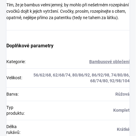
Tím, že je bambus velmi jemný, by mohlo při nešetrném rozepínání
cvočků dojít k jejich vytržení. Cvočky, prosím, rozepínejte s citem,
opatrně, nejlépe přímo za patentku (tedy ne tahem za látku).
Doplňkové parametry
Kategorie
:
Bambusové oblečení
56/62/68, 62/68/74, 80/86/92, 86/92/98, 74/80/86,
Velikost
:
68/74/80, 92/98/104
Barva
:
Růžová
Typ
Komplet
produktu
:
Délka
Krátké
rukávů
: