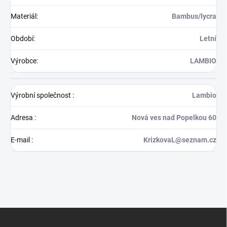
Materiál
:
Bambus/lycra
Období
:
Letní
Výrobce
:
LAMBIO
Výrobní společnost
:
Lambio
Adresa
:
Nová ves nad Popelkou 60
E-mail
:
KrizkovaL@seznam.cz
Z
á