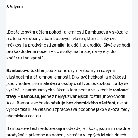
8 % lycra
„Dopřejte svým dětem pohodlí a jemnost! Bambusová viskóza je
materiál vyrobený z bambusových vláken, který si díky své
měkkosti a prodyšnosti zamilují jak děti, tak rodiče. Skvěle se hodí
pro každodenní nošení – do školky, na hřiště, na výlety, do
kočárku i na spaní."
Bambusové textilie
jsou známé svými výbornými savými
vlastnostmi a příjemnou jemností. Díky své hebkosti a měkkosti
jsou vhodné i pro malé děti a osoby s citlivou pokožkou. Látky se
vyrábějí z bambusových vláken, která pocházejí z rychle
rostoucí
trávy – bambusu
, jedné z nejvyužívanějších rostlin jihovýchodní
Asie. Bambus se často
pěstuje bez chemického ošetření
, ale při
výrobě textilií se většinou zpracovává podobně jako viskóza, tedy
chemickou cestou.
Bambusové textilie dobře sají a odvádějí vlhkost, jsou mimořádně
prodyšné a příjemné na nošení, zejména v teplých letních dnech.