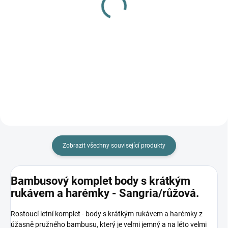
Rostoucí BAMBUSOVÝ
ponožky Trepon - Bobik
komplet Lambio, KR -
55 Kč
Vlci/sangria *
Detail
665 Kč
Detail
Zobrazit všechny související produkty
Bambusový komplet body s krátkým
rukávem a harémky - Sangria/růžová.
Rostoucí letní komplet - body s krátkým rukávem a harémky z
úžasně pružného bambusu, který je velmi jemný a na léto velmi