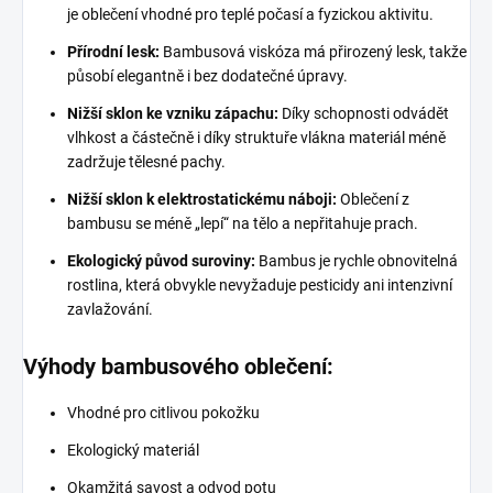
je oblečení vhodné pro teplé počasí a fyzickou aktivitu.
Přírodní lesk:
Bambusová viskóza má přirozený lesk, takže
působí elegantně i bez dodatečné úpravy.
Nižší sklon ke vzniku zápachu:
Díky schopnosti odvádět
vlhkost a částečně i díky struktuře vlákna materiál méně
zadržuje tělesné pachy.
Nižší sklon k elektrostatickému náboji:
Oblečení z
bambusu se méně „lepí“ na tělo a nepřitahuje prach.
Ekologický původ suroviny:
Bambus je rychle obnovitelná
rostlina, která obvykle nevyžaduje pesticidy ani intenzivní
zavlažování.
Výhody bambusového oblečení:
Vhodné pro citlivou pokožku
Ekologický materiál
Okamžitá savost a odvod potu