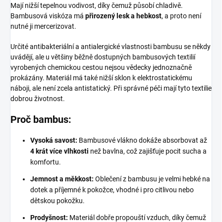
Mají nižší tepelnou vodivost, díky čemuž působí chladivě.
Bambusová viskóza má
přirozený lesk a hebkost
, a proto není
nutné ji mercerizovat.
Určité antibakteriální a antialergické vlastnosti bambusu se někdy
uvádějí, ale u většiny běžně dostupných bambusových textilií
vyrobených chemickou cestou nejsou vědecky jednoznačně
prokázány. Materiál má také nižší sklon k elektrostatickému
náboji, ale není zcela antistatický. Při správné péči mají tyto textilie
dobrou životnost.
Proč bambus:
Vysoká savost:
Bambusové vlákno dokáže absorbovat až
4 krát více vlhkosti
než bavlna, což zajišťuje pocit sucha a
komfortu.
Jemnost a měkkost:
Oblečení z bambusu je velmi hebké na
dotek a příjemné k pokožce, vhodné i pro citlivou nebo
dětskou pokožku.
Prodyšnost:
Materiál dobře propouští vzduch, díky čemuž