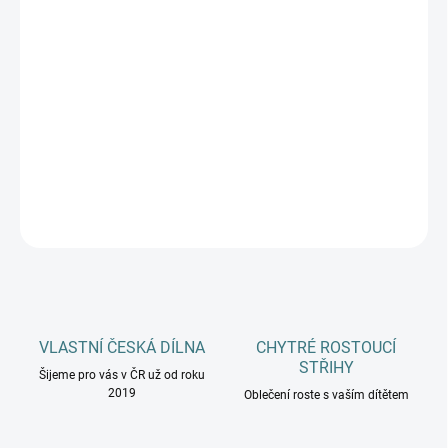
DĚTSKÉ VELIKOSTI
MŮŽEME DORUČIT DO:
ZVOLTE VARIANTU
−
+
Přidat do košíku
DETAILNÍ INFORMACE
ZEPTAT SE
HLÍDAT
VLASTNÍ ČESKÁ DÍLNA
CHYTRÉ ROSTOUCÍ
STŘIHY
Šijeme pro vás v ČR už od roku
2019
Oblečení roste s vaším dítětem