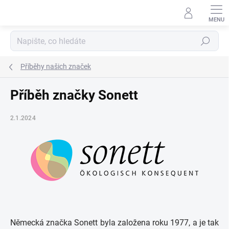
Přejít
na
obsah
Hledat
Příběhy našich značek
Příběh značky Sonett
2.1.2024
Německá značka Sonett byla založena roku 1977, a je tak