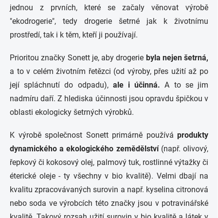
jednou z prvních, které se začaly věnovat výrobě
"ekodrogerie", tedy drogerie šetrné jak k životnímu
prostředí, tak i k těm, kteří ji používají.
Prioritou značky Sonett je, aby drogerie
byla nejen šetrná,
a to v celém životním řetězci (od výroby, přes užití až po
její spláchnutí do odpadu),
ale i účinná.
A to se jim
nadmíru daří. Z hlediska účinnosti jsou opravdu špičkou v
oblasti ekologicky šetrných výrobků.
K výrobě společnost Sonett primárně používá
produkty
dynamického a ekologického zemědělství
(např. olivový,
řepkový či kokosový olej, palmový tuk, rostlinné výtažky či
éterické oleje - ty všechny v bio kvalitě). Velmi dbají na
kvalitu zpracovávaných surovin a např. kyselina citronová
nebo soda ve výrobcích této značky jsou v potravinářské
kvalitě. Takový rozsah užití surovin v bio kvalitě a látek v