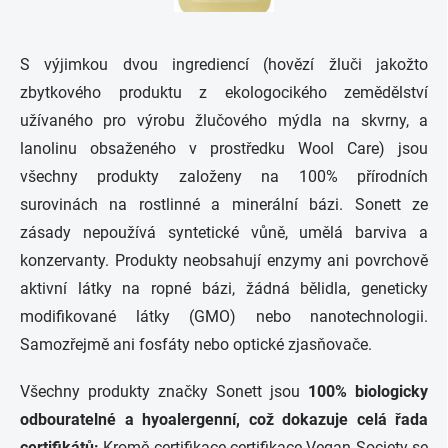
S výjimkou dvou ingrediencí (hovězí žluči jakožto
zbytkového produktu z ekologocikého zemědělství
užívaného pro výrobu žlučového mýdla na skvrny, a
lanolinu obsaženého v prostředku Wool Care) jsou
všechny produkty založeny na 100% přírodních
surovinách na rostlinné a minerální bázi. Sonett ze
zásady nepoužívá syntetické vůně, umělá barviva a
konzervanty. Produkty neobsahují enzymy ani povrchově
aktivní látky na ropné bázi, žádná bělidla, geneticky
modifikované látky (GMO) nebo nanotechnologii.
Samozřejmě ani fosfáty nebo optické zjasňovače.
Všechny produkty značky Sonett jsou
100% biologicky
odbouratelné a hyoalergenní, což dokazuje celá řada
certifikátů:
Kromě certifikace certifikace Vegan Society se