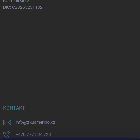
IČ:
01043412
DIČ:
CZ8255231182
KONTAKT
info
@
zkusmerino.cz
+420 777 534 728