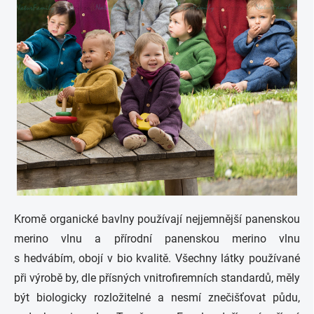
Kromě organické bavlny používají nejjemnější panenskou
merino vlnu a přírodní panenskou merino vlnu
s hedvábím, obojí v bio kvalitě. Všechny látky používané
při výrobě by, dle přísných vnitrofiremních standardů, měly
být biologicky rozložitelné a nesmí znečišťovat půdu,