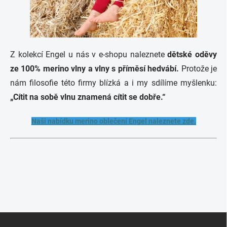
Z kolekcí Engel u nás v e-shopu naleznete
dětské oděvy
ze 100% merino vlny a vlny s příměsí hedvábí.
Protože je
nám filosofie této firmy blízká a i my sdílíme myšlenku:
„Cítit na sobě vlnu znamená cítit se dobře.“
Naši nabídku merino oblečení Engel naleznete zde.
Z