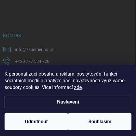
KONTAKT
info
@
zkusmerino.cz
+420 777 534 728
https://www.facebook.com/zkusmerino/
K personalizaci obsahu a reklam, poskytování funkcí
sociálních médií a analýze naší návštěvnosti využíváme
zkusmerino.cz
soubory cookies. Více informací
zde
.
Nastavení
Copyright 2026
ZKUSMERINO
. Všechna práva vyhrazena.
Upravit nastavení
cookies
Odmítnout
Souhlasím
Vytvořil Shoptet