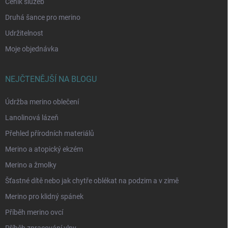
Ceník služeb
Druhá šance pro merino
Udržitelnost
Moje objednávka
NEJČTENĚJŠÍ NA BLOGU
Údržba merino oblečení
Lanolinová lázeň
Přehled přírodních materiálů
Merino a atopický ekzém
Merino a žmolky
Šťastné dítě nebo jak chytře oblékat na podzim a v zimě
Merino pro klidný spánek
Příběh merino ovcí
Příběh zpracování vlny