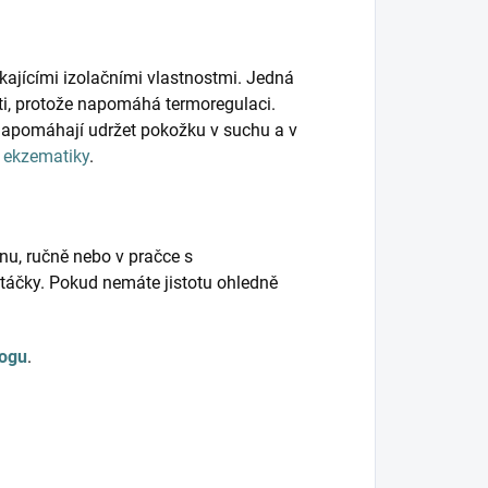
kajícími izolačními vlastnostmi. Jedná
ěti, protože napomáhá termoregulaci.
napomáhají udržet pokožku v suchu a v
o
ekzematiky
.
nu, ručně nebo v pračce s
táčky. Pokud nemáte jistotu ohledně
logu
.