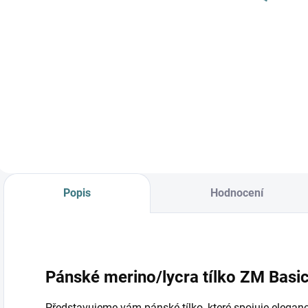
Šedé melé
Detail
Detail
Popis
Hodnocení
Pánské merino/lycra tílko ZM Basic
Představujeme vám pánské tílko, které spojuje eleganc