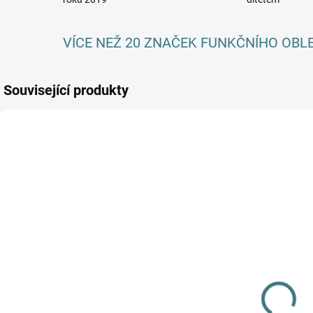
VÍCE NEŽ 20 ZNAČEK FUNKČNÍHO OBL
Související produkty
SKLADEM
SKLADEM
(2 KS)
(1 KS)
Dětský
JUNIOR letní
MERINO/LYCRA
MERINO
nátělník ZM
komplet/pyžamo
Basic - Šedé
S
590 Kč
ZM Basic, KR -
melé
1 190 Kč
b