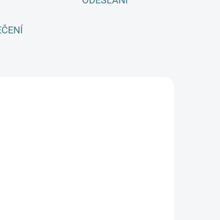
ODESLÁNÍ
EČENÍ
AKCE
SKLADEM
SKLADEM
(3 KS)
(>5 KS)
Dětské ZIMNÍ
SONETT
merino
Olivový prací
ponožky
gel na vlnu a
urtex - různé
179 Kč
hedvábí - 1 L
arvy
249 Kč