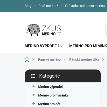
Přejít
Blog
Proč merino?
Průvodce nákupem merina
na
obsah
MERINO VÝPRODEJ
MERINO PRO MIMIN
Domů
Pánské merino
Pánská merino tílka
P
Kategorie
o
Přeskočit
s
kategorie
t
Merino výprodej
r
Merino pro miminka
a
n
Merino pro děti