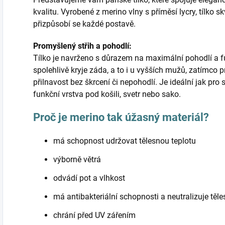
kvalitu. Vyrobené z merino vlny s příměsí lycry, tílko 
přizpůsobí se každé postavě.
Promyšlený střih a pohodlí:
Tílko je navrženo s důrazem na maximální pohodlí a f
spolehlivě kryje záda, a to i u vyšších mužů, zatímco p
přilnavost bez škrcení či nepohodlí. Je ideální jak pro s
funkční vrstva pod košili, svetr nebo sako.
Proč je merino tak úžasný materiál?
má schopnost udržovat tělesnou teplotu
výborně větrá
odvádí pot a vlhkost
má antibakteriální schopnosti a neutralizuje těl
chrání před UV zářením