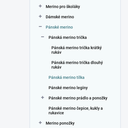
n
Merino pro školáky
í
p
Dámské merino
a
n
Pánské merino
e
Pánská merino trička
l
Pánská merino trička krátký
rukáv
Pánská merino trička dlouhý
rukáv
Pánská merino tílka
Pánské merino legíny
Pánské merino prádlo a ponožky
Pánské merino čepice, kukly a
rukavice
Merino ponožky