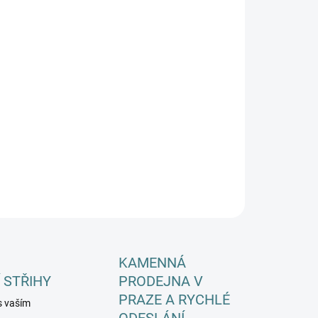
EME DORUČIT DO:
ZVOLTE VARIANTU
−
+
Přidat do košíku
ILNÍ INFORMACE
ZEPTAT SE
HLÍDAT
KAMENNÁ
 STŘIHY
PRODEJNA V
PRAZE A RYCHLÉ
s vaším