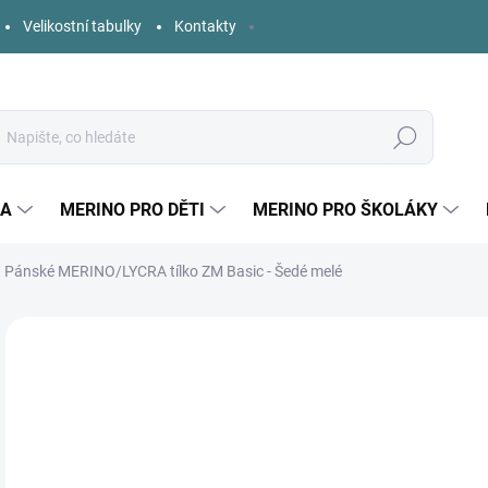
Velikostní tabulky
Kontakty
Hledat
KA
MERINO PRO DĚTI
MERINO PRO ŠKOLÁKY
Pánské MERINO/LYCRA tílko ZM Basic - Šedé melé
Neohodnoceno
Podrobnosti hodnocení
ZNAČKA:
ZM BASI
9
Měr
ZVO
cena
VELI