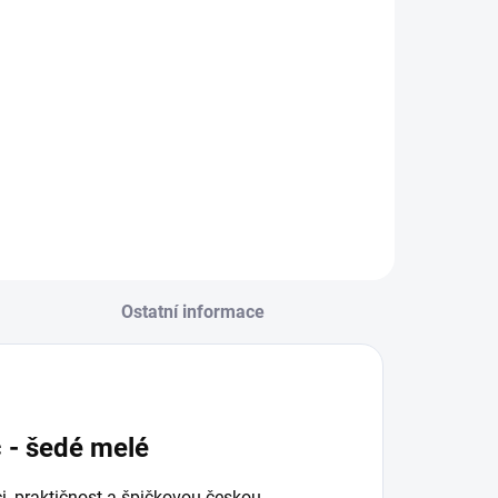
Detail
Do košíku
Prémiová péče s
bio olivovým olejem
a levandulí.
Ekologický prací gel
vyvinutý speciálně
pro nejjemnější
merino vlnu a
hedvábí.
Neobsahuje
Ostatní informace
enzymy, vyživuje
vlákno a vrací mu...
 - šedé melé
i, praktičnost a špičkovou českou