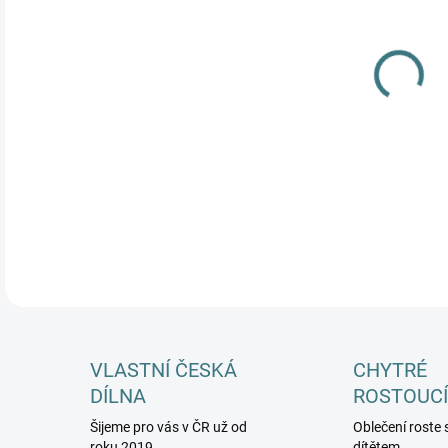
MŮŽ
DETA
VLASTNÍ ČESKÁ
CHYTRÉ
DÍLNA
ROSTOUCÍ
Šijeme pro vás v ČR už od
Oblečení roste 
roku 2019
dítětem