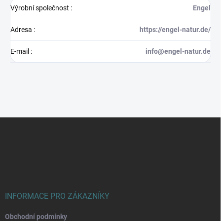
Výrobní společnost
:
Engel
Adresa
:
https://engel-natur.de/
E-mail
:
info@engel-natur.de
Z
á
p
a
t
í
INFORMACE PRO ZÁKAZNÍKY
Obchodní podmínky