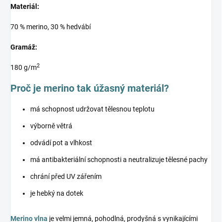
Materiál:
70 % merino, 30 % hedvábí
Gramáž:
2
180 g/m
Proč je merino tak úžasný materiál?
má schopnost udržovat tělesnou teplotu
výborně větrá
odvádí pot a vlhkost
má antibakteriální schopnosti a neutralizuje tělesné pachy
chrání před UV zářením
je hebký na dotek
Merino vlna
je velmi jemná, pohodlná, prodyšná s vynikajícími