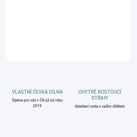
MŮŽEME DORUČIT DO:
ZVOLTE VARIANTU
−
+
Přidat do košíku
DETAILNÍ INFORMACE
ZEPTAT SE
HLÍDAT
VLASTNÍ ČESKÁ DÍLNA
CHYTRÉ ROSTOUCÍ
STŘIHY
Šijeme pro vás v ČR už od roku
2019
Oblečení roste s vaším dítětem