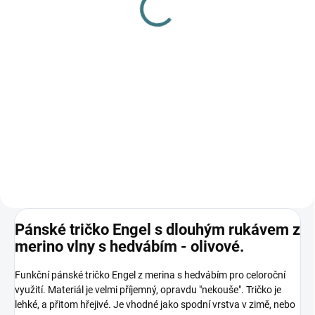
L
179 Kč
249 Kč
Detail
Do košíku
Prémiová péče s bio olivovým
olejem a levandulí. Ekologický
prací gel vyvinutý speciálně pro
nejjemnější merino vlnu a
hedvábí. Neobsahuje enzymy,
vyživuje vlákno a vrací mu...
Pánské tričko Engel s dlouhým rukávem z
merino vlny s hedvábím - olivové.
Funkční pánské tričko Engel z merina s hedvábím pro celoroční
využití. Materiál je velmi příjemný, opravdu "nekouše". Tričko je
lehké, a přitom hřejivé. Je vhodné jako spodní vrstva v zimě, nebo