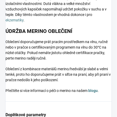
izolačními vlastnostmi. Dutá vlákna a velké množství
vzduchových kapsiček napomáhají udržet pokožku v suchu a v
teple. Díky těmto vlastnostem je vhodná dokonce i pro
ekzematiky
.
ÚDRŽBA MERINO OBLEČENÍ
Oblečení doporučujeme prát pracím prostředkem na vlnu, ručně
nebo v pračce s certifikovaným programem na vlnu do 30°C na
nízké otáčky. Pokud nemáte jistotu ohledně certifikace pračky,
perte merino raději ručně.
Oblečení z kombinace materiálů merino/hedvábí je slabé a velmi
tenké, proto ho doporučujeme prát v síťce na praní, aby při praní v
pračce nedošlo k jeho poškození.
Přečtěte si více informací o péči o merino na našem
blogu
.
Doplňkové parametry