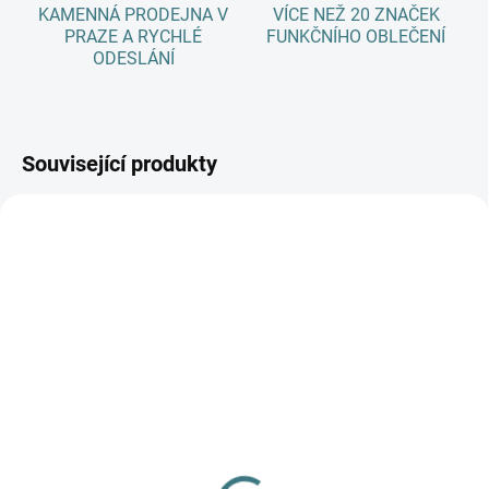
KAMENNÁ PRODEJNA V
VÍCE NEŽ 20 ZNAČEK
PRAZE A RYCHLÉ
FUNKČNÍHO OBLEČENÍ
ODESLÁNÍ
Související produkty
AKCE
SKLADEM
(3 KS)
SKLADEM
(>5 KS)
Dětské ZIMNÍ merino
SONETT Olivový prací
ponožky Surtex - různé
gel na vlnu a hedvábí - 1
barvy