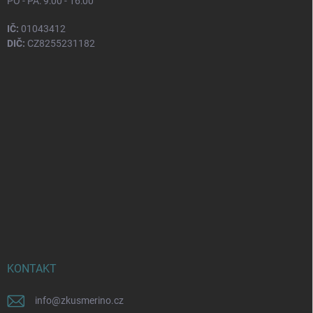
PO - PÁ: 9:00 - 16:00
IČ:
01043412
DIČ:
CZ8255231182
KONTAKT
info
@
zkusmerino.cz