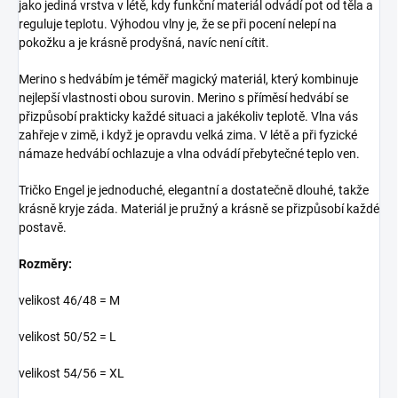
jako jediná vrstva v létě, kdy funkční materiál odvádí pot od těla a
reguluje teplotu. Výhodou vlny je, že se při pocení nelepí na
pokožku a je krásně prodyšná, navíc není cítit.
Merino s hedvábím je téměř magický materiál, který kombinuje
nejlepší vlastnosti obou surovin. Merino s příměsí hedvábí se
přizpůsobí prakticky každé situaci a jakékoliv teplotě. Vlna vás
zahřeje v zimě, i když je opravdu velká zima. V létě a při fyzické
námaze hedvábí ochlazuje a vlna odvádí přebytečné teplo ven.
Tričko Engel je jednoduché, elegantní a dostatečně dlouhé, takže
krásně kryje záda. Materiál je pružný a krásně se přizpůsobí každé
postavě.
Rozměry:
velikost 46/48 = M
velikost 50/52 = L
velikost 54/56 = XL