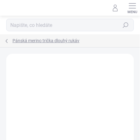
Přejít
na
obsah
Hledat
Pánská merino trička dlouhý rukáv
Podrobnosti hodnocení
3 hodnocení
ZNAČKA:
ENGEL