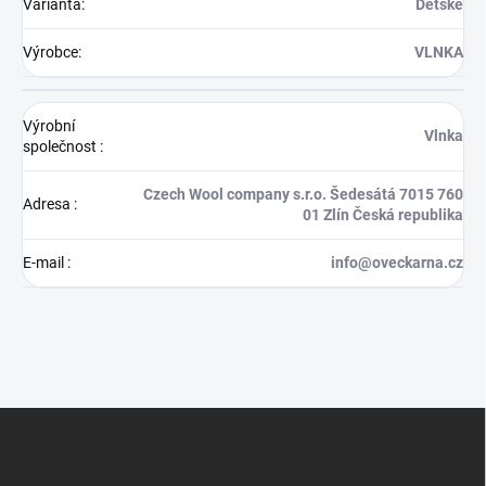
Varianta
:
Dětské
Výrobce
:
VLNKA
Výrobní
Vlnka
společnost
:
Czech Wool company s.r.o. Šedesátá 7015 760
Adresa
:
01 Zlín Česká republika
E-mail
:
info@oveckarna.cz
Z
á
p