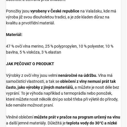
Ponožky jsou
vyrobeny v České republice
na Valašsku, kde má
výroba již svou dlouholetou tradici, a je zde kladen důraz na
kvalitu a prvotřídní materiál.
Materiál:
47 % ovčí vlna merino, 25 % polypropylen, 10 % polyester, 10 %
bavlna, 5 % viskóza, 3 % elastan
JAK PEČOVAT O PRODUKT
Výrobky z ovčí vlny jsou velmi
nenáročné na údržbu.
Vlna má
samočistící vlastnosti, a tak se
oblečení z vlny nemusí prát tak
často, jako výrobky z jiných materiálů,
a můžete je nosit déle bez
vyprání. To je výhoda například u termoprádla nebo ponožek,
které můžete nosit několik dní po sobě třeba při výletě do přírody,
kde nemáte možnost praní.
Vlněné oblečení
můžete prát v pračce na program určený na vlnu
a další jemné materiály. Důležitá je
teplota vody do 30°C a nízké