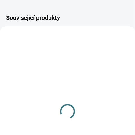
Související produkty
AKCE
AKCE
SKLADEM
SKLADEM
(>5 KS)
(>5 KS)
SONETT Olivový prací
SONETT Péče o vlnu a
gel na vlnu a hedvábí - 1
hedvábí 300 ml
L
282 Kč
249 Kč
Do košíku
Do košíku