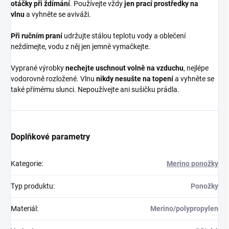
otáčky při ždímání
. Používejte vždy
jen prací prostředky na
vlnu
a vyhněte se aviváži.
Při ručním praní
udržujte stálou teplotu vody a oblečení
neždímejte, vodu z něj jen jemně vymačkejte.
Vyprané výrobky
nechejte uschnout volně na vzduchu
, nejlépe
vodorovně rozložené. Vlnu
nikdy nesušte na topení
a vyhněte se
také přímému slunci. Nepoužívejte ani sušičku prádla.
Doplňkové parametry
Kategorie
:
Merino ponožky
Typ produktu
:
Ponožky
Materiál
:
Merino/polypropylen