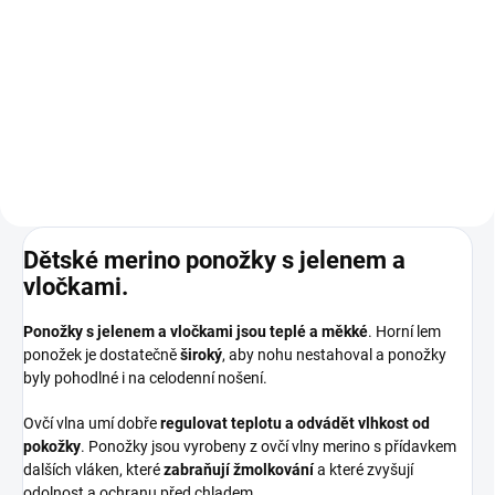
Prémiová péče s bio olivovým
olejem a levandulí. Ekologický
prací gel vyvinutý speciálně pro
nejjemnější merino vlnu a
hedvábí. Neobsahuje enzymy,
vyživuje vlákno a vrací mu...
Dětské merino ponožky s jelenem a
vločkami.
Ponožky s jelenem a vločkami jsou teplé a měkké
. Horní lem
ponožek je dostatečně
široký
, aby nohu nestahoval a ponožky
byly pohodlné i na celodenní nošení.
Ovčí vlna umí dobře
regulovat teplotu a odvádět vlhkost od
pokožky
. Ponožky jsou vyrobeny z ovčí vlny merino s přídavkem
dalších vláken, které
zabraňují žmolkování
a které zvyšují
odolnost a ochranu před chladem.