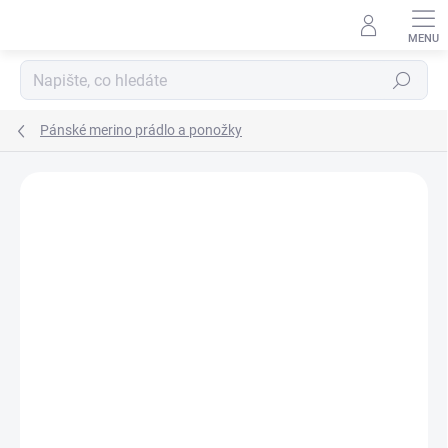
Přejít
na
obsah
Hledat
Pánské merino prádlo a ponožky
Podrobnosti hodnocení
Neohodnoceno
ZNAČKA:
ZM BASIC