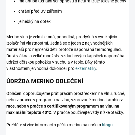
má antibakteriální schopnosti a neutralizuje tělesné pachy
chrání před UV zářením
je hebký na dotek
Merino vlna je velmi jemná, pohodlná, prodyšná s vynikajícími
izolačními vlastnostmi. Jedná se o jeden z nejvhodnějších
materiálů pro nejmenší děti, protože napomáhá termoregulaci.
Dutá vlákna a velké množství vzduchových kapsiček napomáhají
udržet dětskou pokožku v suchu a v teple. Díky těmto
vlastnostem je vhodná dokonce i pro
ekzematiky
.
ÚDRŽBA MERINO OBLEČENÍ
Oblečení doporučujeme prát pracím prostředkem na vlnu, ručně,
nebo v pračce v programu na vlnu, vzorované merino Lambio
v
ruce, nebo v pračce s certifikovaným programem na vlnu na
maximální teplotu 40°C
. V pračče používejte vždy nízké otáčky.
Přečtěte si více informací o péči o merino na našem
blogu
.