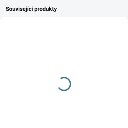
Související produkty
SKLADEM
(1 KS)
Merino tunika/šaty ZM
Basic s nápletem, DR -
Deco rose
1 760 Kč
Detail