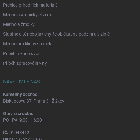
Přehled přírodních materiálů
Merino a atopický ekzém
Merino a žmolky
Šťastné dítě nebo jak chytře oblékat na podzim a v zimě
Merino pro klidný spánek
Příběh merino ovcí
Příběh zpracování vlny
NAVŠTIVTE NÁS
Kamenný obchod:
Biskupcova 37, Praha 3 - Žižkov
Otevírací doba:
PO - PÁ: 9:00 - 16:00
IČ:
01043412
DIČ:
CZ8255231182