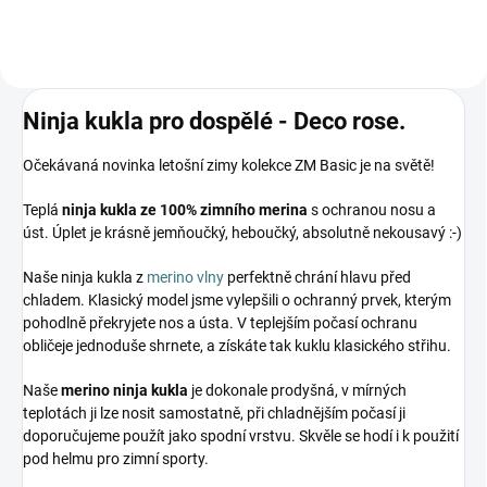
Ninja kukla pro dospělé - Deco rose.
Očekávaná novinka letošní zimy kolekce ZM Basic je na světě!
Teplá
ninja kukla ze 100% zimního merina
s ochranou nosu a
úst. Úplet je krásně jemňoučký, heboučký, absolutně nekousavý :-)
Naše ninja kukla z
merino vlny
perfektně chrání hlavu před
chladem. Klasický model jsme vylepšili o ochranný prvek, kterým
pohodlně překryjete nos a ústa. V teplejším počasí ochranu
obličeje jednoduše shrnete, a získáte tak kuklu klasického střihu.
Naše
merino ninja kukla
je dokonale prodyšná, v mírných
teplotách ji lze nosit samostatně, při chladnějším počasí ji
doporučujeme použít jako spodní vrstvu. Skvěle se hodí i k použití
pod helmu pro zimní sporty.