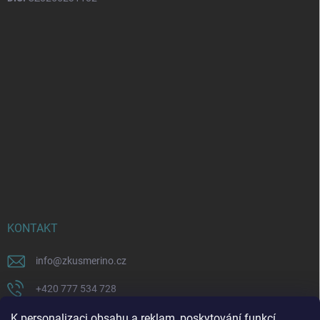
KONTAKT
info
@
zkusmerino.cz
+420 777 534 728
https://www.facebook.com/zkusmerino/
K personalizaci obsahu a reklam, poskytování funkcí