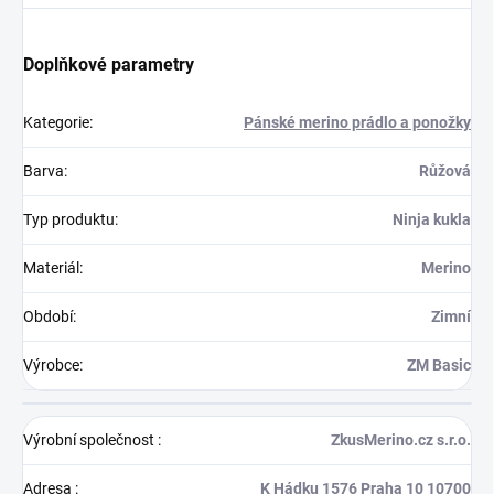
Doplňkové parametry
Kategorie
:
Pánské merino prádlo a ponožky
Barva
:
Růžová
Typ produktu
:
Ninja kukla
Materiál
:
Merino
Období
:
Zimní
Výrobce
:
ZM Basic
Výrobní společnost
:
ZkusMerino.cz s.r.o.
Adresa
:
K Hádku 1576 Praha 10 10700