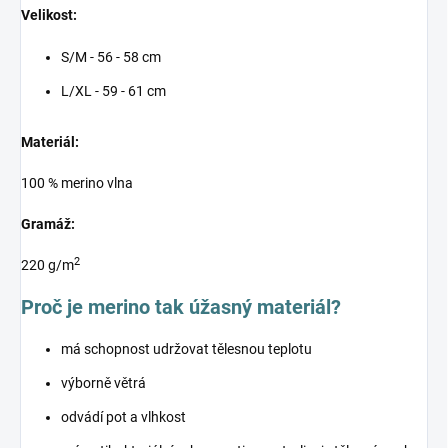
Velikost:
S/M - 56 - 58 cm
L/XL - 59 - 61 cm
Materiál:
100 % merino vlna
Gramáž:
2
220 g/m
Proč je merino tak úžasný materiál?
má schopnost udržovat tělesnou teplotu
výborně větrá
odvádí pot a vlhkost