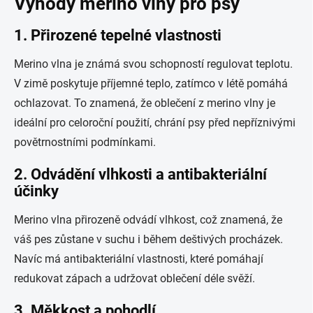
Výhody merino vlny pro psy
1. Přirozené tepelné vlastnosti
Merino vlna je známá svou schopností regulovat teplotu.
V zimě poskytuje příjemné teplo, zatímco v létě pomáhá
ochlazovat. To znamená, že oblečení z merino vlny je
ideální pro celoroční použití, chrání psy před nepříznivými
povětrnostními podmínkami.
2. Odvádění vlhkosti a antibakteriální
účinky
Merino vlna přirozeně odvádí vlhkost, což znamená, že
váš pes zůstane v suchu i během deštivých procházek.
Navíc má antibakteriální vlastnosti, které pomáhají
redukovat zápach a udržovat oblečení déle svěží.
3. Měkkost a pohodlí