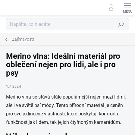
Přejít
na
obsah
Hledat
Zajímavosti
Merino vlna: Ideální materiál pro
oblečení nejen pro lidi, ale i pro
psy
1.7.2024
Merino vlna se stává stále populárnější nejen mezi lidmi,
ale i ve světě psí módy. Tento přírodní materiál je ceněn
pro své jedinečné vlastnosti, které poskytují komfort a
funkčnost jak lidem, tak jejich čtyřnohým kamarádům.