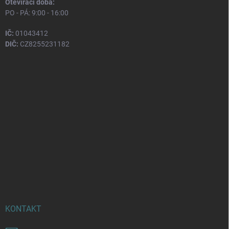
Otevírací doba:
PO - PÁ: 9:00 - 16:00
IČ:
01043412
DIČ:
CZ8255231182
KONTAKT