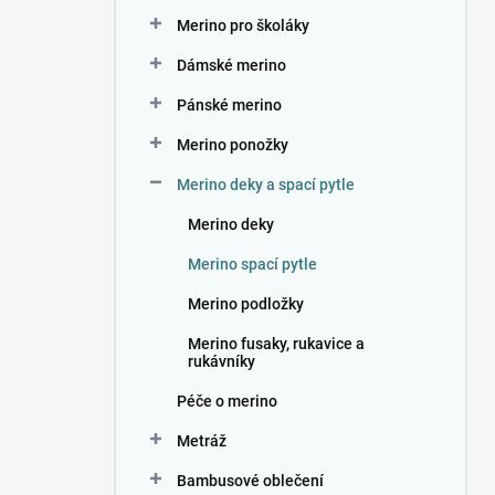
n
Merino pro školáky
í
p
Dámské merino
a
n
Pánské merino
e
Merino ponožky
l
Merino deky a spací pytle
Merino deky
Merino spací pytle
Merino podložky
Merino fusaky, rukavice a
rukávníky
Péče o merino
Metráž
Bambusové oblečení