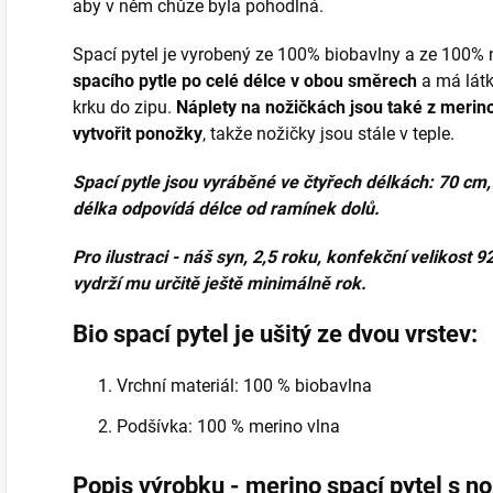
aby v něm chůze byla pohodlná.
Spací pytel je vyrobený ze 100% biobavlny a ze 100% 
spacího pytle po celé délce v obou směrech
a má látk
krku do zipu.
Náplety na nožičkách jsou také z merino
vytvořit ponožky
, takže nožičky jsou stále v teple.
Spací pytle jsou vyráběné ve čtyřech délkách: 70 cm,
délka odpovídá délce od ramínek dolů.
Pro ilustraci - náš syn, 2,5 roku, konfekční velikost 9
vydrží mu určitě ještě minimálně rok.
Bio spací pytel je ušitý ze dvou vrstev:
Vrchní materiál: 100 % biobavlna
Podšívka: 100 % merino vlna
Popis výrobku - merino spací pytel s n