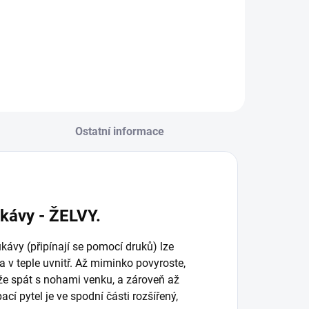
Ostatní informace
ukávy - ŽELVY.
kávy (připínají se pomocí druků) lze
a v teple uvnitř. Až miminko povyroste,
ůže spát s nohami venku, a zároveň až
cí pytel je ve spodní části rozšířený,