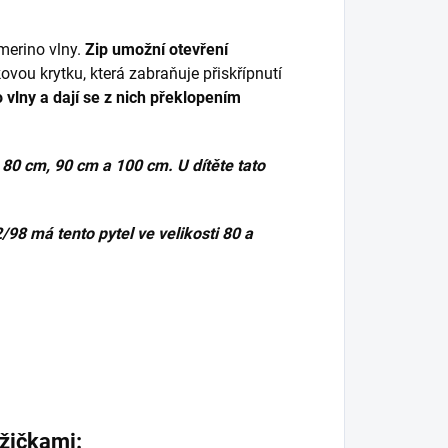
merino vlny.
Zip umožní otevření
ovou krytku, která zabraňuje přiskřípnutí
 vlny a dají se z nich překlopením
 80 cm, 90 cm a 100 cm. U dítěte tato
2/98 má tento pytel ve velikosti 80 a
ožičkami: