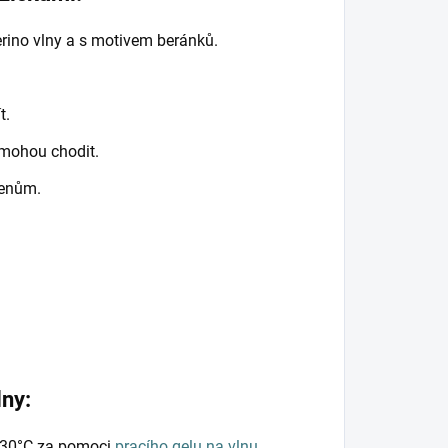
rino vlny a s motivem beránků.
t.
 mohou chodit.
menům.
lny:
a 30°C za pomoci
pracího gelu na vlnu.