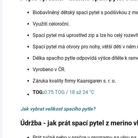
Biobavlněný dětský spací pytel s podšívkou z me
Využití celoroční.
Spací pytel má uprostřed zip a lze ho celý rozevří
Spací pytel má otvory pro nohy, větší děti v něm
Délka spacího pytle odpovídá výšce dítěte k ra
Vyrobeno v ČR.
Záruka kvality firmy Kaarsgaren s. r. o.
TOG:
0.75 TOG / 18 až 24 °C
Jak vybrat velikost spacího pytle?
Údržba - jak prát spací pytel z merino v
Prát ručně nebo v pračce v programu na vlnu n