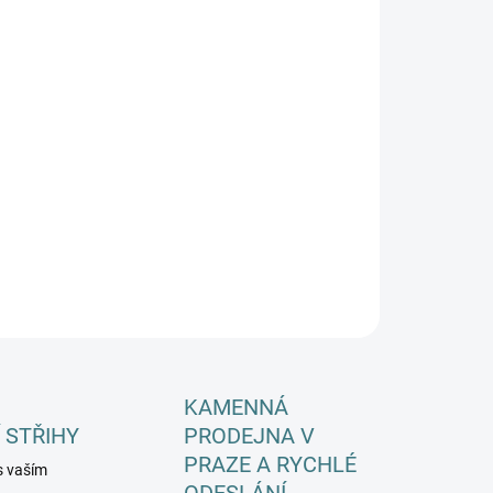
−
+
Přidat do košíku
ILNÍ INFORMACE
ZEPTAT SE
HLÍDAT
KAMENNÁ
 STŘIHY
PRODEJNA V
PRAZE A RYCHLÉ
s vaším