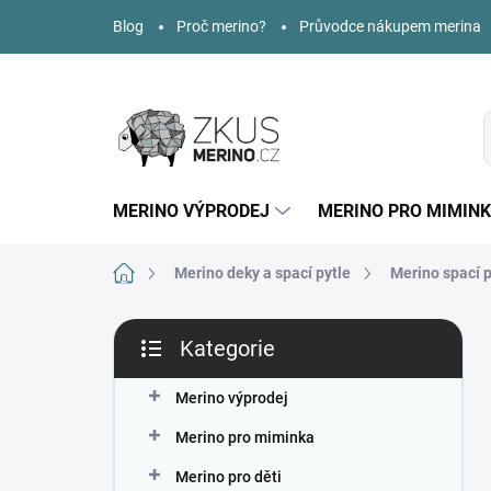
Přejít
Blog
Proč merino?
Průvodce nákupem merina
na
obsah
MERINO VÝPRODEJ
MERINO PRO MIMIN
Domů
Merino deky a spací pytle
Merino spací p
P
Kategorie
o
Přeskočit
s
kategorie
t
Merino výprodej
r
Merino pro miminka
a
n
Merino pro děti