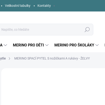
Velikostní tabulky
Kontakty
Hledat
KA
MERINO PRO DĚTI
MERINO PRO ŠKOLÁKY
ytle
MERINO SPACÍ PYTEL S nožičkami A rukávy - ŽELVY
Neohodnoceno
Podrobnosti hodnocení
ZNAČKA:
KAARSG
o
Měr
ZVO
cena
DÉL
PYT