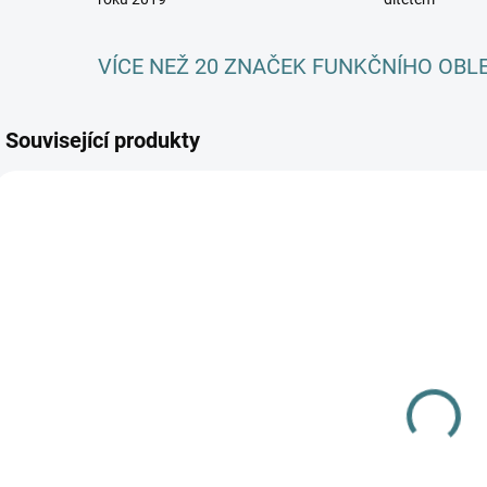
VÍCE NEŽ 20 ZNAČEK FUNKČNÍHO OBL
Související produkty
AKCE
SKLADEM
(>5 KS)
SONETT Sprej
na skvrny 100
ml
115 Kč