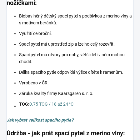
nožičkami:
Biobavlněný dětský spací pytel s podšívkou z merino vlny a
s motivem beránků.
Využití celoroční.
Spací pytel má uprostřed zip a lze ho celý rozevřít.
Spací pytel má otvory pro nohy, větší děti v něm mohou
chodit.
Délka spacího pytle odpovídá výšce dítěte k ramenům.
Vyrobeno v ČR.
Záruka kvality firmy Kaarsgaren s. r. o.
TOG:
0.75 TOG / 18 až 24 °C
Jak vybrat velikost spacího pytle?
Údržba - jak prát spací pytel z merino vlny: