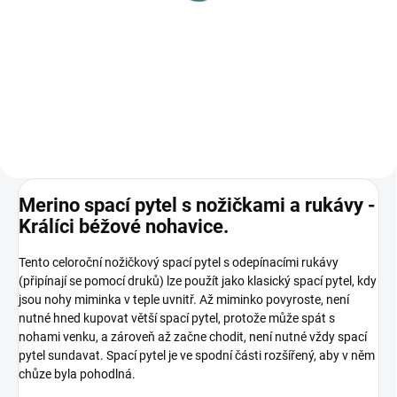
100 ml
115 Kč
Do košíku
Merino spací pytel s nožičkami a rukávy -
Králíci béžové nohavice.
Tento celoroční nožičkový spací pytel s odepínacími rukávy
(připínají se pomocí druků) lze použít jako klasický spací pytel, kdy
jsou nohy miminka v teple uvnitř. Až miminko povyroste, není
nutné hned kupovat větší spací pytel, protože může spát s
nohami venku, a zároveň až začne chodit, není nutné vždy spací
pytel sundavat. Spací pytel je ve spodní části rozšířený, aby v něm
chůze byla pohodlná.