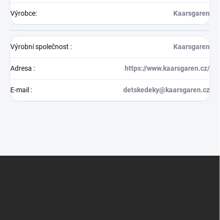
Výrobce
:
Kaarsgaren
Výrobní společnost
:
Kaarsgaren
Adresa
:
https://www.kaarsgaren.cz/
E-mail
:
detskedeky@kaarsgaren.cz
Z
á
p
a
t
í