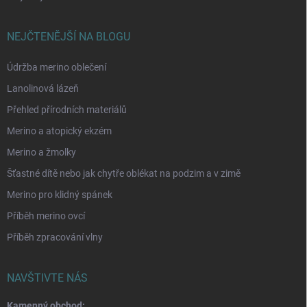
NEJČTENĚJŠÍ NA BLOGU
Údržba merino oblečení
Lanolinová lázeň
Přehled přírodních materiálů
Merino a atopický ekzém
Merino a žmolky
Šťastné dítě nebo jak chytře oblékat na podzim a v zimě
Merino pro klidný spánek
Příběh merino ovcí
Příběh zpracování vlny
NAVŠTIVTE NÁS
Kamenný obchod: