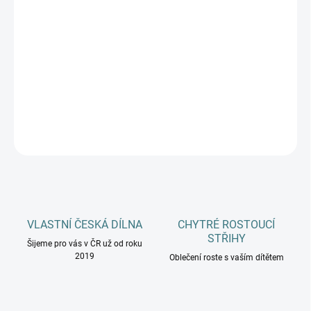
DÉLKA SPACÍHO
PYTLE
−
+
Přidat do košíku
DETAILNÍ INFORMACE
ZEPTAT SE
HLÍDAT
VLASTNÍ ČESKÁ DÍLNA
CHYTRÉ ROSTOUCÍ
STŘIHY
Šijeme pro vás v ČR už od roku
2019
Oblečení roste s vaším dítětem