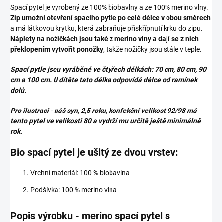
Spací pytel je vyrobený ze 100% biobavlny a ze 100% merino vlny.
Zip umožní otevření spacího pytle po celé délce v obou směrech
a má látkovou krytku, která zabraňuje přiskřípnutí krku do zipu.
Náplety na nožičkách jsou také z merino vlny a dají se z nich
překlopením vytvořit ponožky
, takže nožičky jsou stále v teple.
Spací pytle jsou vyráběné ve čtyřech délkách: 70 cm, 80 cm, 90
cm a 100 cm. U dítěte tato délka odpovídá délce od ramínek
dolů.
Pro ilustraci - náš syn, 2,5 roku, konfekční velikost 92/98 má
tento pytel ve velikosti 80 a vydrží mu určitě ještě minimálně
rok.
Bio spací pytel je ušitý ze dvou vrstev:
Vrchní materiál: 100 % biobavlna
Podšívka: 100 % merino vlna
Popis výrobku - merino spací pytel s