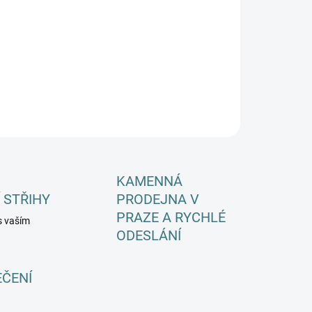
−
+
Přidat do košíku
ILNÍ INFORMACE
ZEPTAT SE
HLÍDAT
KAMENNÁ
 STŘIHY
PRODEJNA V
PRAZE A RYCHLÉ
s vaším
ODESLÁNÍ
EČENÍ