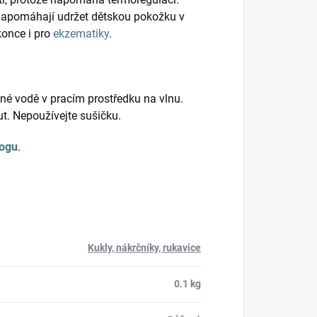
napomáhají udržet dětskou pokožku v
konce i pro
ekzematiky
.
ažné vodě v pracím prostředku na vlnu.
t. Nepoužívejte sušičku.
logu
.
Kukly, nákrčníky, rukavice
0.1 kg