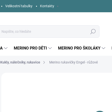
Velikostní tabulky
Kontakty
Hledat
KA
MERINO PRO DĚTI
MERINO PRO ŠKOLÁKY
Kukly, nákrčníky, rukavice
Merino rukavičky Engel - růžové
Neohodnoceno
Podrobnosti hodnocení
ZNAČKA:
ENGEL
3
Měr
DO 
cena