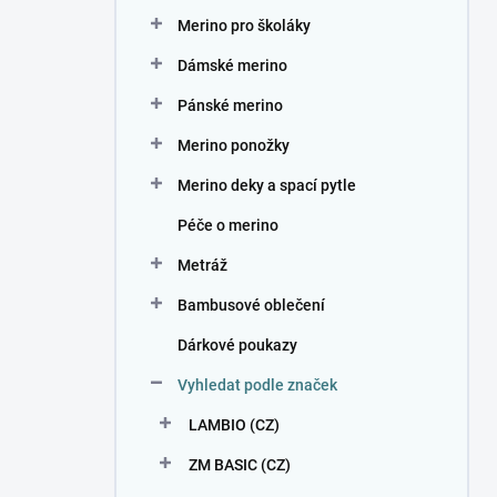
n
Merino pro školáky
í
p
Dámské merino
a
n
Pánské merino
e
Merino ponožky
l
Merino deky a spací pytle
Péče o merino
Metráž
Bambusové oblečení
Dárkové poukazy
Vyhledat podle značek
LAMBIO (CZ)
ZM BASIC (CZ)