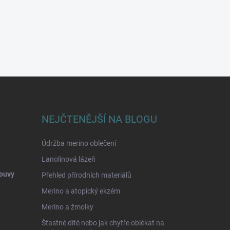
NEJČTENĚJŠÍ NA BLOGU
Údržba merino oblečení
Lanolinová lázeň
ouvy
Přehled přírodních materiálů
Merino a atopický ekzém
Merino a žmolky
Šťastné dítě nebo jak chytře oblékat na