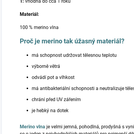
1:
vhodná do cca 1 roku
Materiál:
100 % merino vlna
Proč je merino tak úžasný materiál?
má schopnost udržovat tělesnou teplotu
výborně větrá
odvádí pot a vlhkost
má antibakteriální schopnosti a neutralizuje těl
chrání před UV zářením
je hebký na dotek
Merino vlna
je velmi jemná, pohodlná, prodyšná s vyni
se o jeden z nejvhodnějších materiálů pro nejmenší d