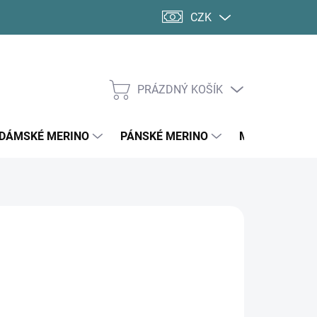
CZK
PRÁZDNÝ KOŠÍK
NÁKUPNÍ
KOŠÍK
DÁMSKÉ MERINO
PÁNSKÉ MERINO
MERINO PONO
40 Kč
ná
14 DNŮ
: