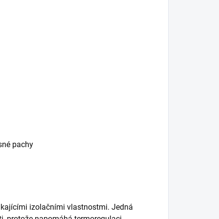
esné pachy
kajícími izolačními vlastnostmi. Jedná
ěti, protože napomáhá termoregulaci.