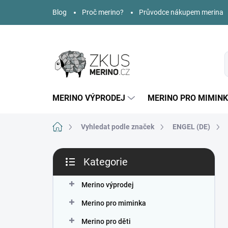
Přejít
Blog
Proč merino?
Průvodce nákupem merina
na
obsah
MERINO VÝPRODEJ
MERINO PRO MIMIN
Domů
Vyhledat podle značek
ENGEL (DE)
P
Kategorie
o
Přeskočit
s
kategorie
t
Merino výprodej
r
Merino pro miminka
a
n
Merino pro děti