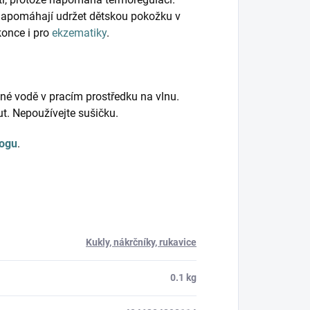
napomáhají udržet dětskou pokožku v
konce i pro
ekzematiky
.
ažné vodě v pracím prostředku na vlnu.
t. Nepoužívejte sušičku.
logu
.
Kukly, nákrčníky, rukavice
0.1 kg