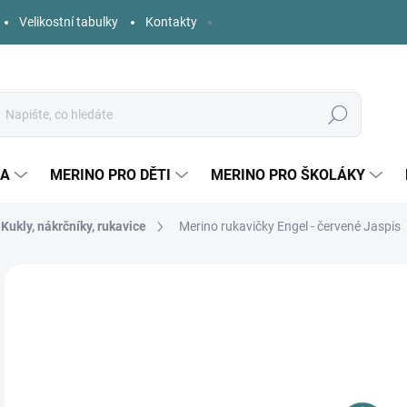
Velikostní tabulky
Kontakty
Hledat
KA
MERINO PRO DĚTI
MERINO PRO ŠKOLÁKY
Kukly, nákrčníky, rukavice
Merino rukavičky Engel - červené Jaspis
Neohodnoceno
Podrobnosti hodnocení
ZNAČKA:
ENGEL
3
Měr
DO 
cena