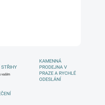
−
+
Přidat do košíku
ILNÍ INFORMACE
ZEPTAT SE
HLÍDAT
KAMENNÁ
 STŘIHY
PRODEJNA V
PRAZE A RYCHLÉ
s vaším
ODESLÁNÍ
EČENÍ