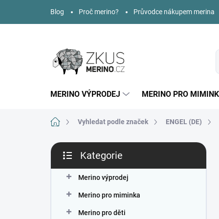
Přejít
Blog
Proč merino?
Průvodce nákupem merina
na
obsah
MERINO VÝPRODEJ
MERINO PRO MIMIN
Domů
Vyhledat podle značek
ENGEL (DE)
P
Kategorie
o
Přeskočit
s
kategorie
t
Merino výprodej
r
Merino pro miminka
a
n
Merino pro děti