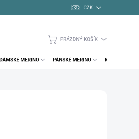
CZK
PRÁZDNÝ KOŠÍK
NÁKUPNÍ
KOŠÍK
DÁMSKÉ MERINO
PÁNSKÉ MERINO
MERINO PONO
40 Kč
ná
14 DNŮ
: