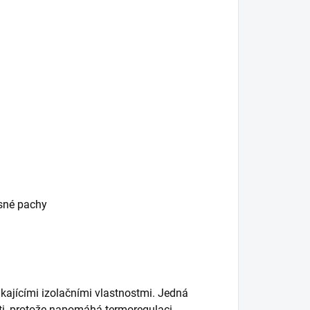
esné pachy
kajícími izolačními vlastnostmi. Jedná
ěti, protože napomáhá termoregulaci.