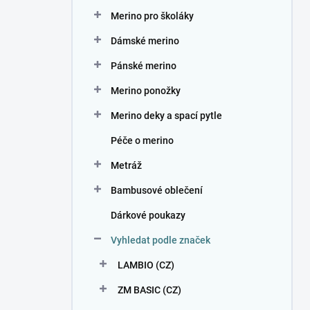
n
Merino pro školáky
í
p
Dámské merino
a
n
Pánské merino
e
Merino ponožky
l
Merino deky a spací pytle
Péče o merino
Metráž
Bambusové oblečení
Dárkové poukazy
Vyhledat podle značek
LAMBIO (CZ)
ZM BASIC (CZ)