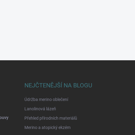
NEJČTENĚJŠÍ NA BLOGU
Údržba merino oblečení
Lanolinová lázeň
ouvy
Přehled přírodních materiálů
Merino a atopický ekzém