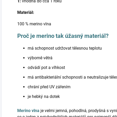
1:
vhodná do cca 1 roku
Materiál:
100 % merino vlna
Proč je merino tak úžasný materiál?
má schopnost udržovat tělesnou teplotu
výborně větrá
odvádí pot a vlhkost
má antibakteriální schopnosti a neutralizuje těl
chrání před UV zářením
je hebký na dotek
Merino vlna
je velmi jemná, pohodlná, prodyšná s vyni
se o jeden z nejvhodnějších materiálů pro nejmenší d