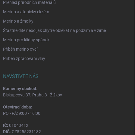
Přehled přírodních materiálů
Merino a atopický ekzém
Merino a žmolky
Šťastné dítě nebo jak chytře oblékat na podzim a v zimě
Merino pro klidný spánek
Příběh merino ovcí
Příběh zpracování vlny
NAVŠTIVTE NÁS
Kamenný obchod:
Biskupcova 37, Praha 3 - Žižkov
Otevírací doba:
PO - PÁ: 9:00 - 16:00
IČ:
01043412
DIČ:
CZ8255231182