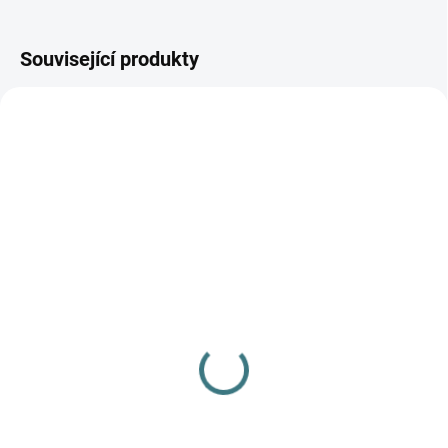
Související produkty
AKCE
AKCE
SKLADEM
SKLADEM
(>5 KS)
(>5 KS)
SONETT Olivový prací
SONETT Péče o vlnu a
gel na vlnu a hedvábí - 1
hedvábí 300 ml
L
282 Kč
249 Kč
Do košíku
Do košíku