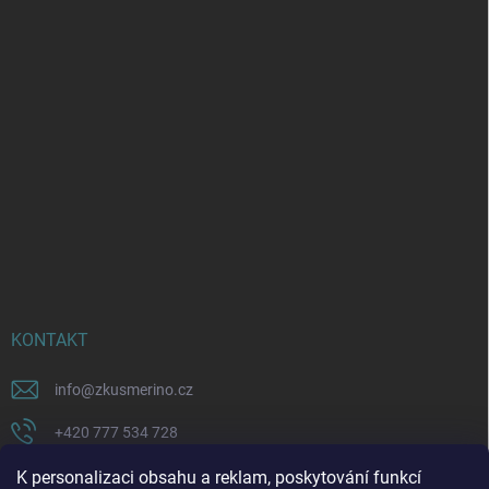
KONTAKT
info
@
zkusmerino.cz
+420 777 534 728
https://www.facebook.com/zkusmerino/
K personalizaci obsahu a reklam, poskytování funkcí