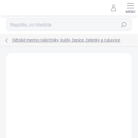
Přejít
na
obsah
Hledat
Dětské merino nákrčníky, kukly, čepice, čelenky a rukavice
Podrobnosti hodnocení
Neohodnoceno
ZNAČKA:
MANYMONTHS