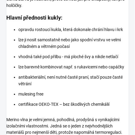
holčičky.
Hlavní přednosti kukly:
opravdu rostoucí kukla, která dokonale chrání hlavu i krk
lze ji nosit samostatně nebo jako spodní vrstvu ve velmi
chladném a větrném počasí
vhodná také pod přilbu
- má ploché švy a nikde netlačí
lze barevně kombinovat např. s rukavicemi nebo capáčky
antibakteriální, není nutné časté praní, stačí pouze časté
větrání
mulesing free
certifikace OEKO-TEX – bez škodlivých chemikálií
Merino vlna je velmi jemná, pohodlná, prodyšná s vynikajícími
izolačními vlastnostmi. Jedná se o jeden z nejvhodnějších
materiálů pro nejmenší děti, protože napomáhá termoregulaci.