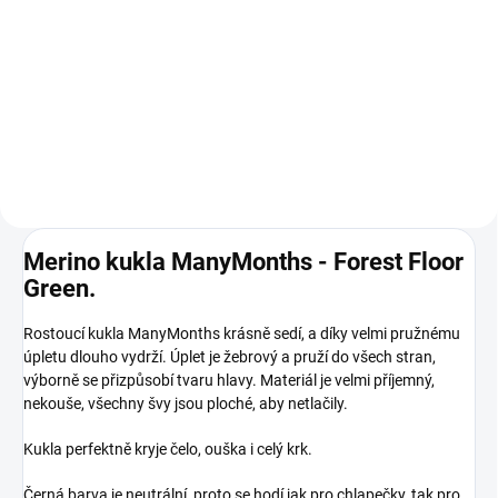
Prémiová péče s bio olivovým
olejem a levandulí. Ekologický
prací gel vyvinutý speciálně pro
nejjemnější merino vlnu a
hedvábí. Neobsahuje enzymy,
vyživuje vlákno a vrací mu...
Merino kukla ManyMonths - Forest Floor
Green.
Rostoucí kukla ManyMonths krásně sedí, a díky velmi pružnému
úpletu dlouho vydrží. Úplet je žebrový a pruží do všech stran,
výborně se přizpůsobí tvaru hlavy. Materiál je velmi příjemný,
nekouše, všechny švy jsou ploché, aby netlačily.
Kukla perfektně kryje čelo, ouška i celý krk.
Černá barva je neutrální, proto se hodí jak pro chlapečky, tak pro