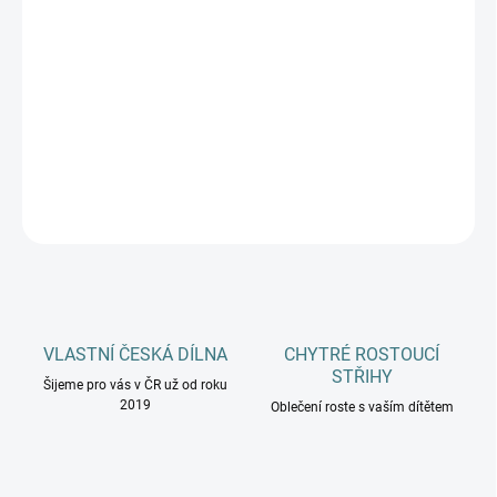
MŮŽEME DORUČIT DO:
12.8.2026
−
+
Přidat do košíku
DETAILNÍ INFORMACE
ZEPTAT SE
HLÍDAT
VLASTNÍ ČESKÁ DÍLNA
CHYTRÉ ROSTOUCÍ
STŘIHY
Šijeme pro vás v ČR už od roku
2019
Oblečení roste s vaším dítětem