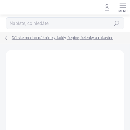
Přejít
na
obsah
Hledat
Dětské merino nákrčníky, kukly, čepice, čelenky a rukavice
Podrobnosti hodnocení
16 hodnocení
ZNAČKA:
MANYMONTHS