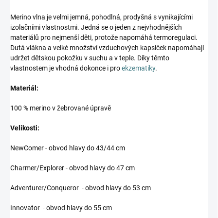
Merino vlna je velmi jemná, pohodlná, prodyšná s vynikajícími
izolačními vlastnostmi. Jedná se o jeden z nejvhodnějších
materiálů pro nejmenší děti, protože napomáhá termoregulaci.
Dutá vlákna a velké množství vzduchových kapsiček napomáhají
udržet dětskou pokožku v suchu a v teple. Díky těmto
vlastnostem je vhodná dokonce i pro
ekzematiky
.
Materiál:
100 % merino v žebrované úpravě
Velikosti:
NewComer - obvod hlavy do 43/44 cm
Charmer/Explorer - obvod hlavy do 47 cm
Adventurer/Conqueror - obvod hlavy do 53 cm
Innovator - obvod hlavy do 55 cm