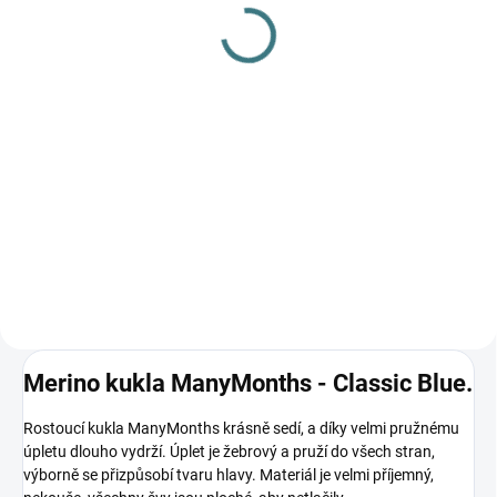
gel na vlnu a hedvábí - 1
hedvábí 300 ml
L
282 Kč
249 Kč
Do košíku
Do košíku
Prémiová péče s bio olivovým
olejem a levandulí. Ekologický
prací gel vyvinutý speciálně pro
nejjemnější merino vlnu a
hedvábí. Neobsahuje enzymy,
vyživuje vlákno a vrací mu...
Merino kukla ManyMonths - Classic Blue.
Rostoucí kukla ManyMonths krásně sedí, a díky velmi pružnému
úpletu dlouho vydrží. Úplet je žebrový a pruží do všech stran,
výborně se přizpůsobí tvaru hlavy. Materiál je velmi příjemný,