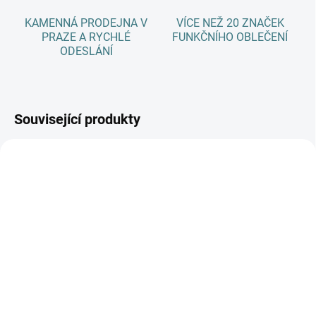
KAMENNÁ PRODEJNA V
VÍCE NEŽ 20 ZNAČEK
PRAZE A RYCHLÉ
FUNKČNÍHO OBLEČENÍ
ODESLÁNÍ
Související produkty
AKCE
AKCE
SKLADEM
SKLADEM
(>5 KS)
(>5 KS)
SONETT Olivový prací
SONETT Péče o vlnu a