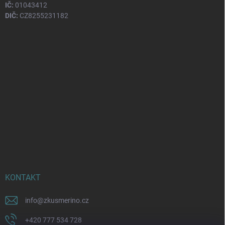
IČ:
01043412
DIČ:
CZ8255231182
KONTAKT
info
@
zkusmerino.cz
+420 777 534 728