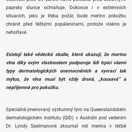
paprsky slunce ochraňuje. Dokonce i v extrémních
situacích, jako je třeba požár, bude merino pokožku
chránit před těžkými popáleninami, protože vlákno je
nehořlavé.
Existují také vědecké studie, které ukazují, že merino
vlna díky svým vlastnostem podporuje lidi trpící všemi
typy dermatologických onemocněních a vyvrací tak
mýtus, že vlna musí být vždy drsná, „kousavá“ a
nepříjemná pro pokožku.
Speciálně jmenovaný výzkumný tým na Queenslandském
dermatologickém institutu (QID) v Austrálii pod vedením
Dr. Lyndy Spelmanové zkoumal roli merina v léčbě