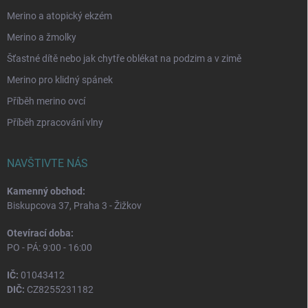
Merino a atopický ekzém
Merino a žmolky
Šťastné dítě nebo jak chytře oblékat na podzim a v zimě
Merino pro klidný spánek
Příběh merino ovcí
Příběh zpracování vlny
NAVŠTIVTE NÁS
Kamenný obchod:
Biskupcova 37, Praha 3 - Žižkov
Otevírací doba:
PO - PÁ: 9:00 - 16:00
IČ:
01043412
DIČ:
CZ8255231182