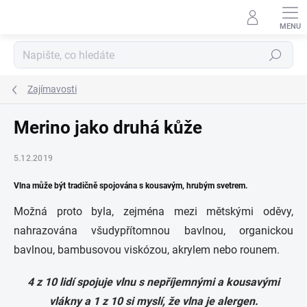
Přejít
na
obsah
Hledat
Zajímavosti
Merino jako druhá kůže
5.12.2019
Vlna může být tradičně spojována s kousavým, hrubým svetrem.
Možná proto byla, zejména mezi mětskými oděvy,
nahrazována všudypřítomnou bavlnou, organickou
bavlnou, bambusovou viskózou, akrylem nebo rounem.
4 z 10 lidí spojuje vlnu s nepříjemnými a kousavými
vlákny a 1 z 10 si myslí, že vlna je alergen.