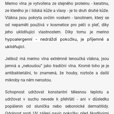
Merino vlna je vytvořena ze stejného proteinu - keratinu,
ze kterého je i lidská kůže a vlasy - je to druh druhé kůže.
Vlákna jsou pokryta ovčím voskem - lanolinem, který se
od nepaměti používá v kosmetice pro péči o pleť, díky
jeho uklidňující vlastnostem. Díky tomu je merino
hypoalergenní - nedráždí pokožku, je příjemné a
uklidňující.
Jelikož má merino vlna extrémně tenoučká vlákna, jsou
jemná a „nekoušou“ jako tradiční vlna. Kromě toho je je
antibakteriální, to znamená, že houby, roztoče a další
mikroby na něm nerostou.
Schopnost udržovat konstantní tělesnou teplotu a
udržovat v suchu nevede k přehřátí - ani v důsledku
popálenin od sluníčka nebo seboroické dermatitidy.
Odolnost proti UV záření navíc pokožku před škodlivými