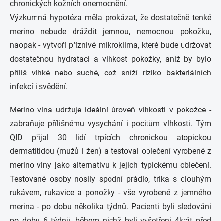
chronických kožních onemocnění.
Výzkumná hypotéza měla prokázat, že dostatečně tenké
merino nebude dráždit jemnou, nemocnou pokožku,
naopak - vytvoří příznivé mikroklima, které bude udržovat
dostatečnou hydrataci a vlhkost pokožky, aniž by bylo
příliš vlhké nebo suché, což sníží riziko bakteriálních
infekcí i svědění.
Merino vlna udržuje ideální úroveň vlhkosti v pokožce -
zabraňuje přílišnému vysychání i pocitům vlhkosti. Tým
QID přijal 30 lidí trpících chronickou atopickou
dermatitidou (mužů i žen) a testoval oblečení vyrobené z
merino vlny jako alternativu k jejich typickému oblečení.
Testované osoby nosily spodní prádlo, trika s dlouhým
rukávem, rukavice a ponožky - vše vyrobené z jemného
merina - po dobu několika týdnů. Pacienti byli sledováni
po dobu 6 týdnů, během nichž byli vyšetřeni 4krát před