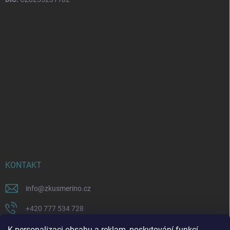
KONTAKT
info
@
zkusmerino.cz
+420 777 534 728
https://www.facebook.com/zkusmerino/
K personalizaci obsahu a reklam, poskytování funkcí