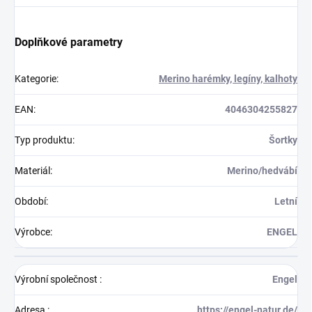
Doplňkové parametry
Kategorie
:
Merino harémky, legíny, kalhoty
EAN
:
4046304255827
Typ produktu
:
Šortky
Materiál
:
Merino/hedvábí
Období
:
Letní
Výrobce
:
ENGEL
Výrobní společnost
:
Engel
Adresa
:
https://engel-natur.de/