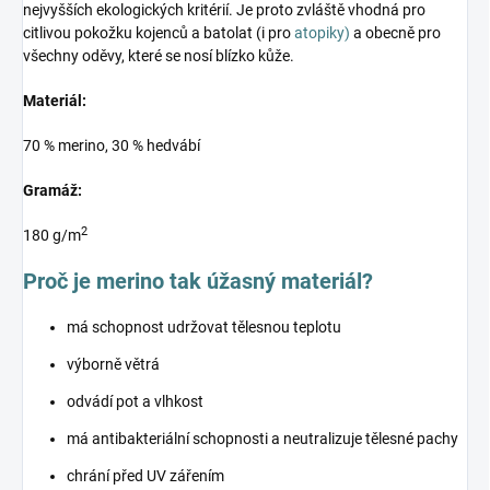
nejvyšších ekologických kritérií. Je proto zvláště vhodná pro
citlivou pokožku kojenců a batolat (i pro
atopiky)
a obecně pro
všechny oděvy, které se nosí blízko kůže.
Materiál:
70 % merino, 30 % hedvábí
Gramáž:
2
180 g/m
Proč je merino tak úžasný materiál?
má schopnost udržovat tělesnou teplotu
výborně větrá
odvádí pot a vlhkost
má antibakteriální schopnosti a neutralizuje tělesné pachy
chrání před UV zářením