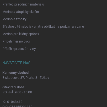
Přehled přírodních materiálů
Merino a atopický ekzém
Merino a žmolky
Šťastné dítě nebo jak chytře oblékat na podzim a v zimě
Merino pro klidný spánek
Příběh merino ovcí
Příběh zpracování vlny
NAVŠTIVTE NÁS
Kamenný obchod:
Biskupcova 37, Praha 3 - Žižkov
Otevírací doba:
PO - PÁ: 9:00 - 16:00
IČ:
01043412
DIČ:
CZ8255231182