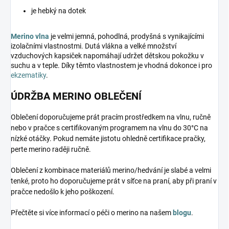
je hebký na dotek
Merino vlna
je velmi jemná, pohodlná, prodyšná s vynikajícími
izolačními vlastnostmi. Dutá vlákna a velké množství
vzduchových kapsiček napomáhají udržet dětskou pokožku v
suchu a v teple. Díky těmto vlastnostem je vhodná dokonce i pro
ekzematiky
.
ÚDRŽBA MERINO OBLEČENÍ
Oblečení doporučujeme prát pracím prostředkem na vlnu, ručně
nebo v pračce s certifikovaným programem na vlnu do 30°C na
nízké otáčky. Pokud nemáte jistotu ohledně certifikace pračky,
perte merino raději ručně.
Oblečení z kombinace materiálů merino/hedvání je slabé a velmi
tenké, proto ho doporučujeme prát v síťce na praní, aby při praní v
pračce nedošlo k jeho poškození.
Přečtěte si více informací o péči o merino na našem
blogu
.