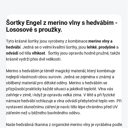
Šortky Engel z merino vlny s hedvábím -
Lososové s proužky.
Tyto krásné šortky jsou vyrobeny z kombinace
merino vlny a
hedvábí
. Jedná se o velmi kvalitní šortky, jsou
lehké
,
prodyšné
a
odvádí
od těla
vlhkost
. Šortky jsou opravdu hodně pružné, takže
krásně vydrží přes dvě velikosti.
Merino s hedvábím je téměř magický materiál, který kombinuje
nejlepší vlastnosti obou surovin. Jedná se zejména o známý a
oblíbený materiál pro dětské oděvy. Merino s hedvábím se
přizpůsobí prakticky každé situaci a jakékoli teplotě. Vlna vás
zahřeje v zimě, i když je opravdu velká zima. V létě a při fyzické
námaze hedvábí ochlazuje a vlna odvádí přebytečné teplo ven. Při
vystavení slunečnímu záření je navíc tělo lépe chráněno před UV
zářením než u běžného bavlněného oděvu.
Naše hedvábná tkanina z organické merino vlny je vyráběna podle