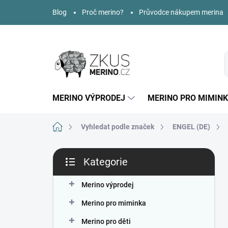
Přejít
Blog
Proč merino?
Průvodce nákupem merina
na
obsah
MERINO VÝPRODEJ
MERINO PRO MIMIN
Domů
Vyhledat podle značek
ENGEL (DE)
P
Kategorie
o
Přeskočit
s
kategorie
t
Merino výprodej
r
Merino pro miminka
a
n
Merino pro děti