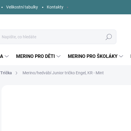
Velikostní tabulky
Kontakty
Hledat
KA
MERINO PRO DĚTI
MERINO PRO ŠKOLÁKY
Trička
Merino/hedvábí Junior tričko Engel, KR - Mint
Neohodnoceno
Podrobnosti hodnocení
ZNAČKA:
ENGEL
o
Měr
ZVO
cena
DĚT