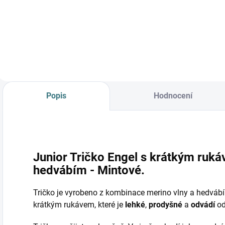
Detail
Do košíku
Popis
Hodnocení
Junior Tričko Engel s krátkým ruká
hedvábím - Mintové.
Tričko je vyrobeno z kombinace merino vlny a hedvábí. 
krátkým rukávem, které je
lehké
,
prodyšné
a
odvádí
od