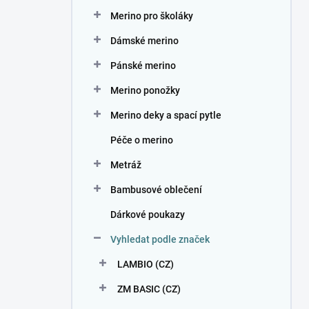
n
Merino pro školáky
í
p
Dámské merino
a
n
Pánské merino
e
Merino ponožky
l
Merino deky a spací pytle
Péče o merino
Metráž
Bambusové oblečení
Dárkové poukazy
Vyhledat podle značek
LAMBIO (CZ)
ZM BASIC (CZ)