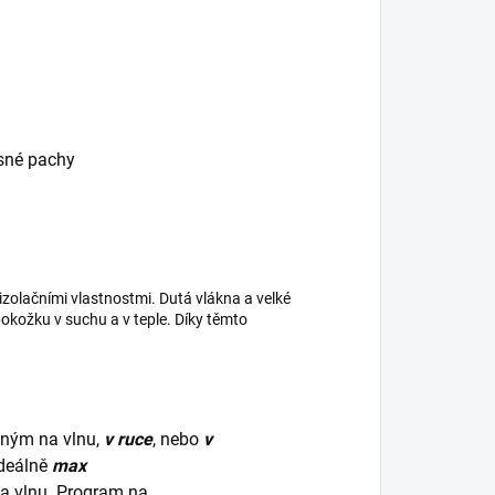
esné pachy
izolačními vlastnostmi. Dutá vlákna a velké
kožku v suchu a v teple. Díky těmto
dným na vlnu,
v ruce
, nebo
v
ideálně
max
na vlnu. Program na