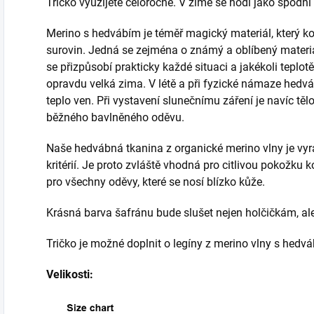
Tričko využijete celoročně. V zimě se hodí jako spodní 
Merino s hedvábím je téměř magický materiál, který ko
surovin. Jedná se zejména o známý a oblíbený materi
se přizpůsobí prakticky každé situaci a jakékoli teplotě
opravdu velká zima. V létě a při fyzické námaze hedvá
teplo ven. Při vystavení slunečnímu záření je navíc tě
běžného bavlněného oděvu.
Naše hedvábná tkanina z organické merino vlny je vy
kritérií. Je proto zvláště vhodná pro citlivou pokožku k
pro všechny oděvy, které se nosí blízko kůže.
Krásná barva šafránu bude slušet nejen holčičkám, ale
Tričko je možné doplnit o legíny z merino vlny s hedváb
Velikosti: