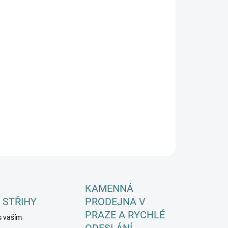
EME DORUČIT DO:
ZVOLTE VARIANTU
−
+
Přidat do košíku
ILNÍ INFORMACE
ZEPTAT SE
HLÍDAT
KAMENNÁ
 STŘIHY
PRODEJNA V
PRAZE A RYCHLÉ
s vaším