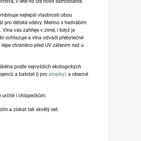
vrstva, v létě ho lze nosit samostatně.
mbinuje nejlepší vlastnosti obou
ál pro dětské oděvy. Merino s hedvábím
. Vlna vás zahřeje v zimě, i když je
bí ochlazuje a vlna odvádí přebytečné
lo lépe chráněno před UV zářením než u
ráběna podle nejvyšších ekologických
ojenců a batolat (i pro
atopiky)
a obecně
 určitě i chlapečkům.
ím a získat tak skvělý set.