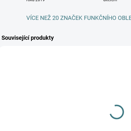
VÍCE NEŽ 20 ZNAČEK FUNKČNÍHO OBL
Související produkty
AKCE
SKLADEM
SKLADEM
(2 KS)
(>5 KS)
Zimní MERINO
SONETT
tričko Lambio,
Tekuté mýdlo
DR - Tyrkys
na skvrny 300
šipky/mint*
644 Kč
od
ml
139 Kč