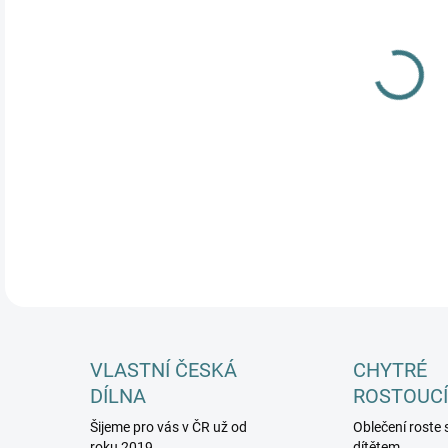
MŮŽ
DETA
VLASTNÍ ČESKÁ
CHYTRÉ
DÍLNA
ROSTOUCÍ
Šijeme pro vás v ČR už od
Oblečení roste 
roku 2019
dítětem