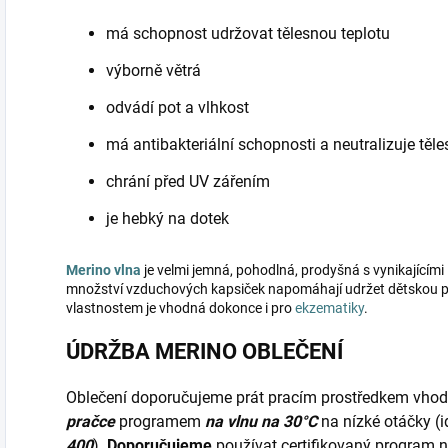
má schopnost udržovat tělesnou teplotu
výborně větrá
odvádí pot a vlhkost
má antibakteriální schopnosti a neutralizuje těl
chrání před UV zářením
je hebký na dotek
Merino vlna
je velmi jemná, pohodlná, prodyšná s vynikajícími 
množství vzduchových kapsiček napomáhají udržet dětskou po
vlastnostem je vhodná dokonce i pro
ekzematiky
.
ÚDRŽBA MERINO OBLEČENÍ
Oblečení doporučujeme prát pracím prostředkem vho
pračce
programem
na vlnu na 30°C
na nízké otáčky (
400
).
Doporučujeme
používat certifikovaný program 