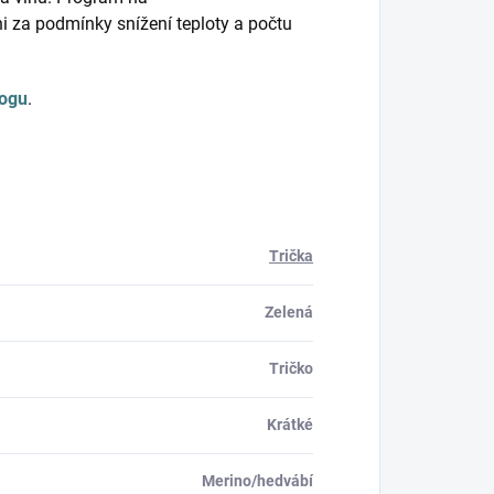
ani za podmínky snížení teploty a počtu
logu
.
Trička
Zelená
Tričko
Krátké
Merino/hedvábí