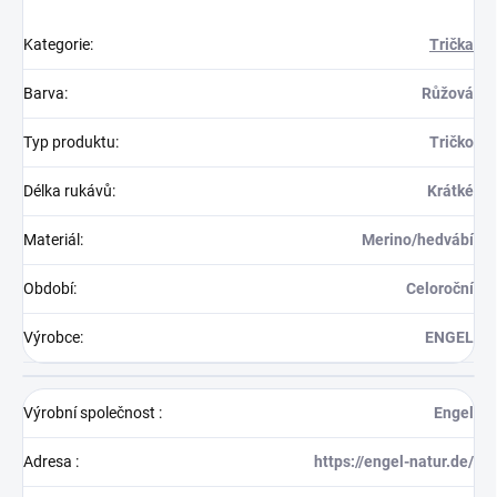
Kategorie
:
Trička
Barva
:
Růžová
Typ produktu
:
Tričko
Délka rukávů
:
Krátké
Materiál
:
Merino/hedvábí
Období
:
Celoroční
Výrobce
:
ENGEL
Výrobní společnost
:
Engel
Adresa
:
https://engel-natur.de/