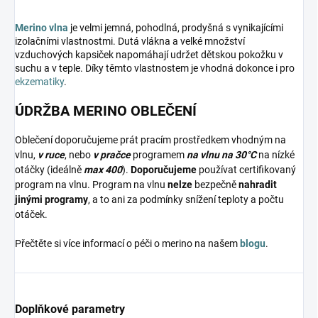
Merino vlna
je velmi jemná, pohodlná, prodyšná s vynikajícími
izolačními vlastnostmi. Dutá vlákna a velké množství
vzduchových kapsiček napomáhají udržet dětskou pokožku v
suchu a v teple. Díky těmto vlastnostem je vhodná dokonce i pro
ekzematiky
.
ÚDRŽBA MERINO OBLEČENÍ
Oblečení doporučujeme prát pracím prostředkem vhodným na
vlnu,
v ruce
, nebo
v pračce
programem
na vlnu na 30°C
na nízké
otáčky (ideálně
max 400
).
Doporučujeme
používat certifikovaný
program na vlnu. Program na vlnu
nelze
bezpečně
nahradit
jinými programy
, a to ani za podmínky snížení teploty a počtu
otáček.
Přečtěte si více informací o péči o merino na našem
blogu
.
Doplňkové parametry