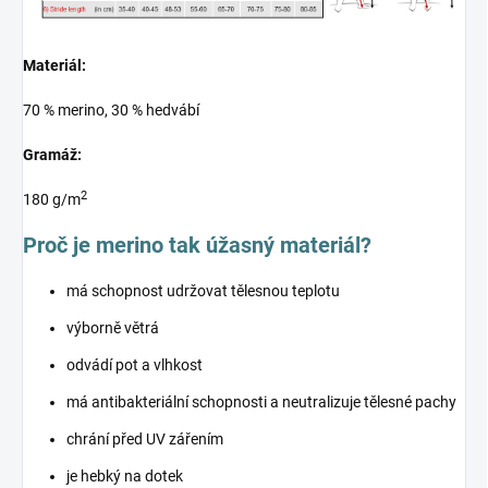
Materiál:
70 % merino, 30 % hedvábí
Gramáž:
2
180 g/m
Proč je merino tak úžasný materiál?
má schopnost udržovat tělesnou teplotu
výborně větrá
odvádí pot a vlhkost
má antibakteriální schopnosti a neutralizuje tělesné pachy
chrání před UV zářením
je hebký na dotek