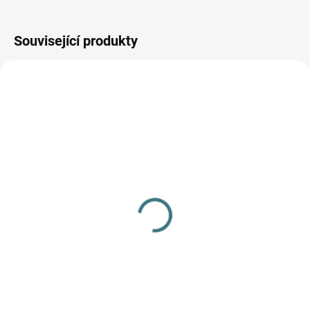
Související produkty
AKCE
SKLADEM
(>5 KS)
SONETT Tekuté mýdlo
na skvrny 300 ml
139 Kč
Do košíku