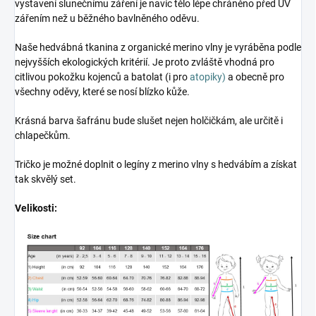
vystavení slunečnímu záření je navíc tělo lépe chráněno před UV
zářením než u běžného bavlněného oděvu.
Naše hedvábná tkanina z organické merino vlny je vyráběna podle
nejvyšších ekologických kritérií. Je proto zvláště vhodná pro
citlivou pokožku kojenců a batolat (i pro
atopiky)
a obecně pro
všechny oděvy, které se nosí blízko kůže.
Krásná barva šafránu bude slušet nejen holčičkám, ale určitě i
chlapečkům.
Tričko je možné doplnit o legíny z merino vlny s hedvábím a získat
tak skvělý set.
Velikosti: