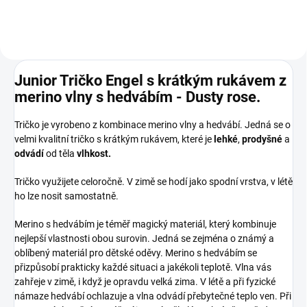
Junior Tričko Engel s krátkým rukávem z
merino vlny s hedvábím - Dusty rose.
Tričko je vyrobeno z kombinace merino vlny a hedvábí. Jedná se o
velmi kvalitní tričko s krátkým rukávem, které je
lehké
,
prodyšné
a
odvádí
od těla
vlhkost.
Tričko využijete celoročně. V zimě se hodí jako spodní vrstva, v létě
ho lze nosit samostatně.
Merino s hedvábím je téměř magický materiál, který kombinuje
nejlepší vlastnosti obou surovin. Jedná se zejména o známý a
oblíbený materiál pro dětské oděvy. Merino s hedvábím se
přizpůsobí prakticky každé situaci a jakékoli teplotě. Vlna vás
zahřeje v zimě, i když je opravdu velká zima. V létě a při fyzické
námaze hedvábí ochlazuje a vlna odvádí přebytečné teplo ven. Při