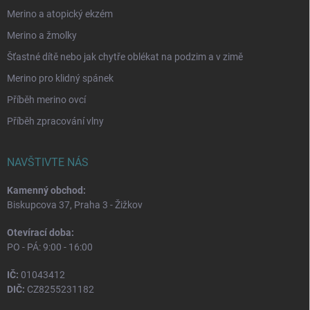
Merino a atopický ekzém
Merino a žmolky
Šťastné dítě nebo jak chytře oblékat na podzim a v zimě
Merino pro klidný spánek
Příběh merino ovcí
Příběh zpracování vlny
NAVŠTIVTE NÁS
Kamenný obchod:
Biskupcova 37, Praha 3 - Žižkov
Otevírací doba:
PO - PÁ: 9:00 - 16:00
IČ:
01043412
DIČ:
CZ8255231182