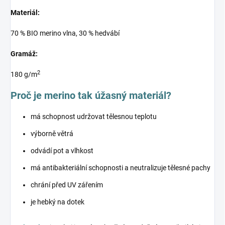
Materiál:
70 % BIO merino vlna, 30 % hedvábí
Gramáž:
2
180 g/m
Proč je merino tak úžasný materiál?
má schopnost udržovat tělesnou teplotu
výborně větrá
odvádí pot a vlhkost
má antibakteriální schopnosti a neutralizuje tělesné pachy
chrání před UV zářením
je hebký na dotek