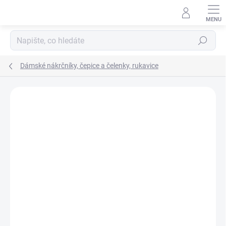
Přejít
na
obsah
Hledat
Dámské nákrčníky, čepice a čelenky, rukavice
Podrobnosti hodnocení
Neohodnoceno
ZNAČKA:
ENGEL