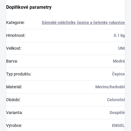
Doplňkové parametry
Kategorie
:
Dámské nákrčníky, čepice a čelenky, rukavice
Hmotnost
:
0.1 kg
Velikost
:
UNI
Barva
:
Modrá
Typ produktu
:
Čepice
Materiál
:
Merino/hedvábí
Období
:
Celoroční
Varianta
:
Dospělé
Výrobce
:
ENGEL