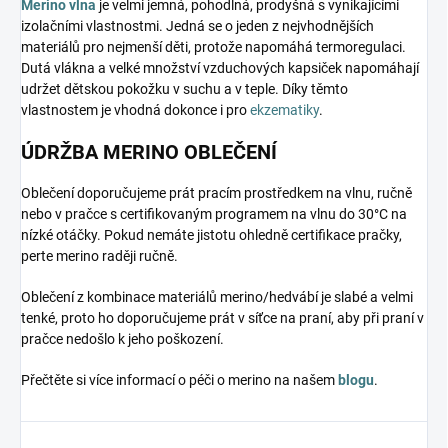
Merino vlna
je velmi jemná, pohodlná, prodyšná s vynikajícími
izolačními vlastnostmi. Jedná se o jeden z nejvhodnějších
materiálů pro nejmenší děti, protože napomáhá termoregulaci.
Dutá vlákna a velké množství vzduchových kapsiček napomáhají
udržet dětskou pokožku v suchu a v teple. Díky těmto
vlastnostem je vhodná dokonce i pro
ekzematiky
.
ÚDRŽBA MERINO OBLEČENÍ
Oblečení doporučujeme prát pracím prostředkem na vlnu, ručně
nebo v pračce s certifikovaným programem na vlnu do 30°C na
nízké otáčky. Pokud nemáte jistotu ohledně certifikace pračky,
perte merino raději ručně.
Oblečení z kombinace materiálů merino/hedvábí je slabé a velmi
tenké, proto ho doporučujeme prát v síťce na praní, aby při praní v
pračce nedošlo k jeho poškození.
Přečtěte si více informací o péči o merino na našem
blogu
.