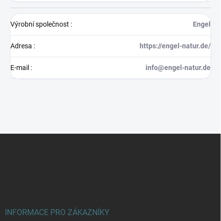
Výrobní společnost
:
Engel
Adresa
:
https://engel-natur.de/
E-mail
:
info@engel-natur.de
Z
á
p
a
t
í
INFORMACE PRO ZÁKAZNÍKY