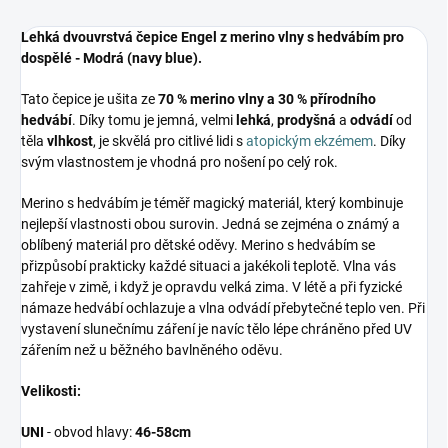
Lehká dvouvrstvá čepice Engel z merino vlny s hedvábím pro
dospělé - Modrá (navy blue).
Tato čepice je ušita ze
70 % merino vlny a 30 % přírodního
hedvábí
. Díky tomu je jemná, velmi
lehká
,
prodyšná
a
odvádí
od
těla
vlhkost
, je skvělá pro citlivé lidi s
atopickým ekzémem
. Díky
svým vlastnostem je vhodná pro nošení po celý rok.
Merino s hedvábím je téměř magický materiál, který kombinuje
nejlepší vlastnosti obou surovin. Jedná se zejména o známý a
oblíbený materiál pro dětské oděvy. Merino s hedvábím se
přizpůsobí prakticky každé situaci a jakékoli teplotě. Vlna vás
zahřeje v zimě, i když je opravdu velká zima. V létě a při fyzické
námaze hedvábí ochlazuje a vlna odvádí přebytečné teplo ven. Při
vystavení slunečnímu záření je navíc tělo lépe chráněno před UV
zářením než u běžného bavlněného oděvu.
Velikosti:
UNI
- obvod hlavy:
46-58cm