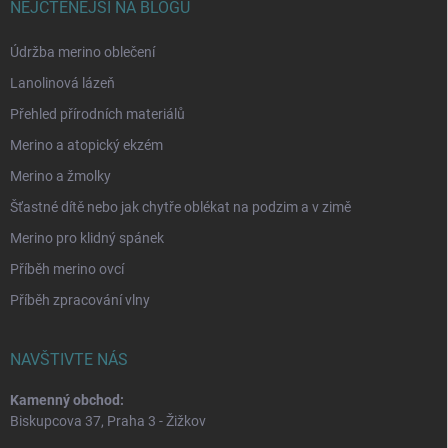
NEJČTENĚJŠÍ NA BLOGU
Údržba merino oblečení
Lanolinová lázeň
Přehled přírodních materiálů
Merino a atopický ekzém
Merino a žmolky
Šťastné dítě nebo jak chytře oblékat na podzim a v zimě
Merino pro klidný spánek
Příběh merino ovcí
Příběh zpracování vlny
NAVŠTIVTE NÁS
Kamenný obchod:
Biskupcova 37, Praha 3 - Žižkov