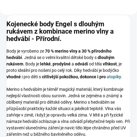
Kojenecké body Engel s dlouhým
rukávem z kombinace merino vlny a
hedvábí - Přírodní.
Body je vyrobeno ze
70 % merino vlny a 30 % přírodního
hedvábí
. Jedná se o velmi kvalitní dětské body s
dlouhým
rukávem
. Body je
lehké
,
prodyšné
a
odvádí
od těla
vlhkost
, je
proto ideální pro nošení po celý rok. Díky hedvábí je bodýčko
vhodné
i pro děti s
citlivější pokožkou, dokonce i pro
atopiky
.
Merino s hedvábím je téměř magický materiál, který kombinuje
nejlepší vlastnosti obou surovin. Jedná se zejména o známý a
oblíbený materiál pro dětské oděvy. Merino s hedvábím se
přizpůsobí prakticky každé situaci a jakékoli teplotě. Vlna vás
zahřeje v zimě, i když je opravdu velká zima. V létě a při fyzické
námaze hedvábí ochlazuje a vlna odvádí přebytečné teplo ven. Při
vystavení slunečnímu záření je navíc tělo lépe chráněno před UV
zářením než u běžného bavlněného oděvu.