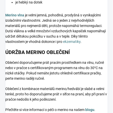
je hebký na dotek
Merino vlna
je velmi jemná, pohodlná, prodyšná s vynikajícími
izolačními vlastnostmi. Jedná se o jeden z nejvhodnějších
materiálů pro nejmenší děti, protože napomáhá termoregulaci.
Dutá vlákna a velké množství vzduchových kapsiček napomáhají
udržet dětskou pokožku v suchu a v teple. Díky těmto
vlastnostem je vhodná dokonce i pro
ekzematiky
.
ÚDRŽBA MERINO OBLEČENÍ
Oblečení doporučujeme prát pracím prostředkem na vlnu, ručně
nebo v pračce s certifikovaným programem na vlnu do 30°C na
nízké otáčky. Pokud nemáte jistotu ohledně certifikace pračky,
perte merino raději ručně.
Oblečení z kombinace materiálů merino/hedvábí je slabé a velmi
tenké, proto ho doporučujeme prát v síťce na praní, aby při praní v
pračce nedošlo k jeho poškození.
Přečtěte si více informací o péči o merino na našem
blogu
.