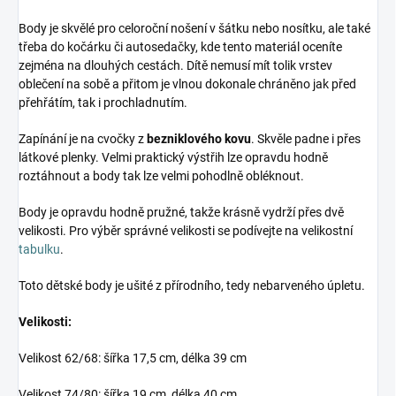
Body je skvělé pro celoroční nošení v šátku nebo nosítku, ale také
třeba do kočárku či autosedačky, kde tento materiál oceníte
zejména na dlouhých cestách. Dítě nemusí mít tolik vrstev
oblečení na sobě a přitom je vlnou dokonale chráněno jak před
přehřátím, tak i prochladnutím.
Zapínání je na cvočky z
bezniklového kovu
. Skvěle padne i přes
látkové plenky. Velmi praktický výstřih lze opravdu hodně
roztáhnout a body tak lze velmi pohodlně obléknout.
Body je opravdu hodně pružné, takže krásně vydrží přes dvě
velikosti. Pro výběr správné velikosti se podívejte na velikostní
tabulku
.
Toto dětské body je ušité z přírodního, tedy nebarveného úpletu.
Velikosti:
Velikost 62/68: šířka 17,5 cm, délka 39 cm
Velikost 74/80: šířka 19 cm, délka 40 cm