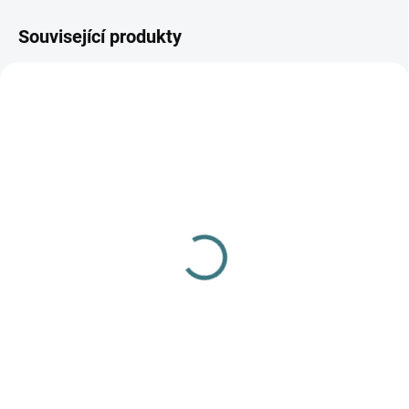
Související produkty
SKLADEM
SKLADEM
(3 KS)
(4 KS)
Merino/hedvábí body
Merino/hedvábí tílko
IoBio, dl.rukáv - Šalvěj
Iobio - Green
815 Kč
490 Kč
od
Detail
Detail