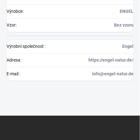
Výrobce
:
ENGEL
Vzor
:
Bez vzoru
Výrobní společnost
:
Engel
Adresa
:
https://engel-natur.de/
E-mail
:
info@engel-natur.de
Z
á
p
a