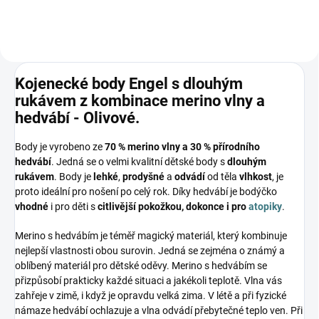
Kojenecké body Engel s dlouhým
rukávem z kombinace merino vlny a
hedvábí - Olivové.
Body je vyrobeno ze
70 % merino vlny a 30 % přírodního
hedvábí
. Jedná se o velmi kvalitní dětské body s
dlouhým
rukávem
. Body je
lehké
,
prodyšné
a
odvádí
od těla
vlhkost
, je
proto ideální pro nošení po celý rok. Díky hedvábí je bodýčko
vhodné
i pro děti s
citlivější pokožkou, dokonce i pro
atopiky
.
Merino s hedvábím je téměř magický materiál, který kombinuje
nejlepší vlastnosti obou surovin. Jedná se zejména o známý a
oblíbený materiál pro dětské oděvy. Merino s hedvábím se
přizpůsobí prakticky každé situaci a jakékoli teplotě. Vlna vás
zahřeje v zimě, i když je opravdu velká zima. V létě a při fyzické
námaze hedvábí ochlazuje a vlna odvádí přebytečné teplo ven. Při