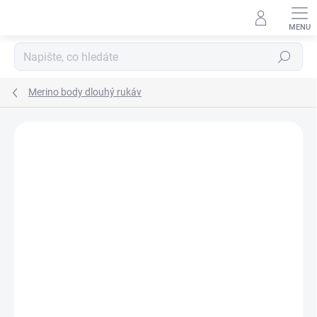
Přejít
na
obsah
Hledat
Merino body dlouhý rukáv
Podrobnosti hodnocení
Neohodnoceno
ZNAČKA:
ENGEL