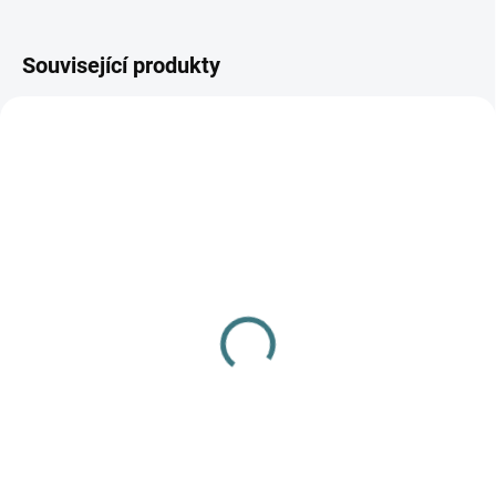
Související produkty
SKLADEM
(3 KS)
Merino/hedvábí čepice
Engel - Orchid
363 Kč
od
Detail