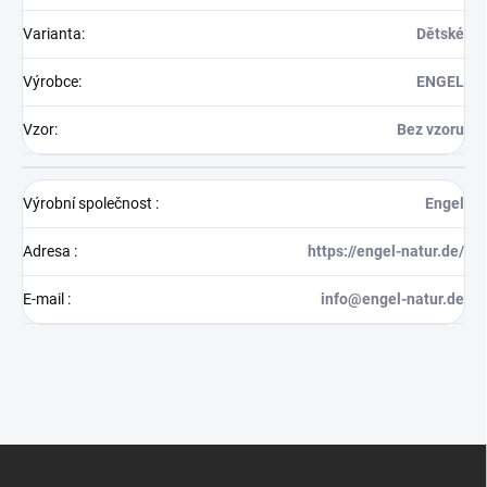
Varianta
:
Dětské
Výrobce
:
ENGEL
Vzor
:
Bez vzoru
Výrobní společnost
:
Engel
Adresa
:
https://engel-natur.de/
E-mail
:
info@engel-natur.de
Z
á