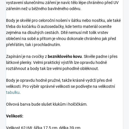
vystavení slunečnímu záření je navíc tělo lépe chráněno před UV
zářením než u běžného bavlněného oděvu.
Body je skvělé pro celoroční nošení v šátku nebo nosítku, ale také
třeba do kočárku či autosedačky, kde tento materiál oceníte
zejména na dlouhých cestách. Dítě nemusí mít tolik vrstev
oblečení na sobě a přitom je vlnou dokonale chráněno jak před
přehřátím, tak i prochladnutím.
Zapínání je na cvočky z
bezniklového kovu
. Skvěle padne i přes
látkové plenky. Velmi praktický výstřih lze opravdu hodně
roztáhnout a body tak lze velmi pohodlně obléknout.
Body je opravdu hodně pružné, takže krásně vydrží přes dvě
velikosti. Pro výběr správné velikosti se podívejte na velikostní
tabulku
.
Olivová barva bude slušet klukům i holčičkám.
Velikosti:
Velikost 62/68: šířka 17,5 cm, délka 39 cm