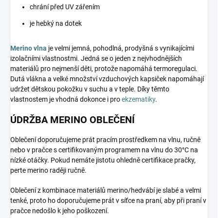
chrání před UV zářením
je hebký na dotek
Merino vlna
je velmi jemná, pohodlná, prodyšná s vynikajícími
izolačními vlastnostmi. Jedná se o jeden z nejvhodnějších
materiálů pro nejmenší děti, protože napomáhá termoregulaci.
Dutá vlákna a velké množství vzduchových kapsiček napomáhají
udržet dětskou pokožku v suchu a v teple. Díky těmto
vlastnostem je vhodná dokonce i pro
ekzematiky
.
ÚDRŽBA MERINO OBLEČENÍ
Oblečení doporučujeme prát pracím prostředkem na vlnu, ručně
nebo v pračce s certifikovaným programem na vlnu do 30°C na
nízké otáčky. Pokud nemáte jistotu ohledně certifikace pračky,
perte merino raději ručně.
Oblečení z kombinace materiálů merino/hedvábí je slabé a velmi
tenké, proto ho doporučujeme prát v síťce na praní, aby při praní v
pračce nedošlo k jeho poškození.