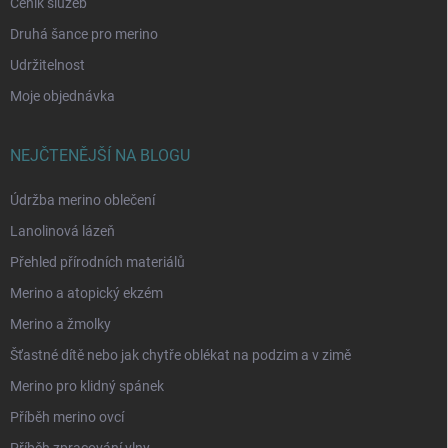
Ceník služeb
Druhá šance pro merino
Udržitelnost
Moje objednávka
NEJČTENĚJŠÍ NA BLOGU
Údržba merino oblečení
Lanolinová lázeň
Přehled přírodních materiálů
Merino a atopický ekzém
Merino a žmolky
Šťastné dítě nebo jak chytře oblékat na podzim a v zimě
Merino pro klidný spánek
Příběh merino ovcí
Příběh zpracování vlny