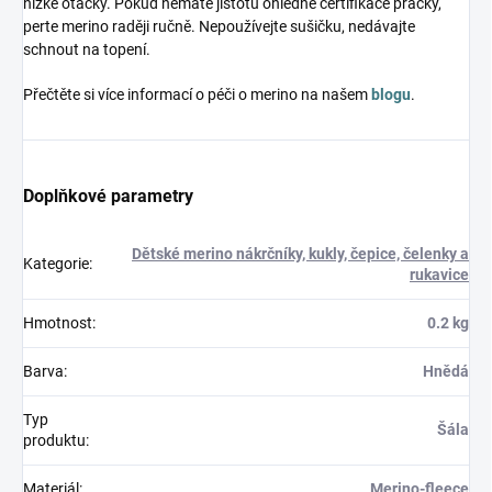
nízké otáčky. Pokud nemáte jistotu ohledně certifikace pračky,
perte merino raději ručně. Nepoužívejte sušičku, nedávajte
schnout na topení.
Přečtěte si více informací o péči o merino na našem
blogu
.
Doplňkové parametry
Dětské merino nákrčníky, kukly, čepice, čelenky a
Kategorie
:
rukavice
Hmotnost
:
0.2 kg
Barva
:
Hnědá
Typ
Šála
produktu
:
Materiál
:
Merino-fleece