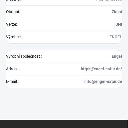
Období
:
Zimní
Verze
:
UNI
Výrobce
:
ENGEL
Výrobní společnost
:
Engel
Adresa
:
https://engel-natur.de/
E-mail
:
info@engel-natur.de
Z