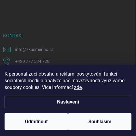
KONTAKT
info
@
zkusmerino.cz
+420 777 534 728
https://www.facebook.com/zkusmerino/
K personalizaci obsahu a reklam, poskytování funkcí
sociálních médií a analýze naší návštěvnosti využíváme
zkusmerino.cz
soubory cookies. Více informací
zde
.
Nastavení
Copyright 2026
ZKUSMERINO
. Všechna práva vyhrazena.
Upravit nastavení
cookies
Odmítnout
Souhlasím
Vytvořil Shoptet