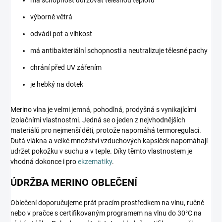
výborně větrá
odvádí pot a vlhkost
má antibakteriální schopnosti a neutralizuje tělesné pachy
chrání před UV zářením
je hebký na dotek
Merino vlna je velmi jemná, pohodlná, prodyšná s vynikajícími
izolačními vlastnostmi. Jedná se o jeden z nejvhodnějších
materiálů pro nejmenší děti, protože napomáhá termoregulaci.
Dutá vlákna a velké množství vzduchových kapsiček napomáhají
udržet pokožku v suchu a v teple. Díky těmto vlastnostem je
vhodná dokonce i pro
ekzematiky
.
ÚDRŽBA MERINO OBLEČENÍ
Oblečení doporučujeme prát pracím prostředkem na vlnu, ručně
nebo v pračce s certifikovaným programem na vlnu do 30°C na