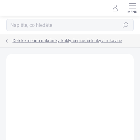
Přejít
na
obsah
Hledat
Dětské merino nákrčníky, kukly, čepice, čelenky a rukavice
Podrobnosti hodnocení
Neohodnoceno
ZNAČKA:
ENGEL