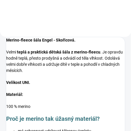
nejjemnější merino vlnu a
hedvábí. Neobsahuje enzymy,
vyživuje vlákno a vrací mu...
Merino-fleece šála Engel - Skořicová.
Velmi
teplá a praktická dětská šála z merino-fleecu
. Je opravdu
hodně teplá, přesto prodyšná a odvádí od těla vlhkost. Odolává
velmi dobře vlhkosti a udržuje dítě v teple a pohodlí v chladných
měsících.
Velikost UNI.
Materiál:
100 % merino
Proč je merino tak úžasný materiál?
má schopnost udržovat tělesnou teplotu