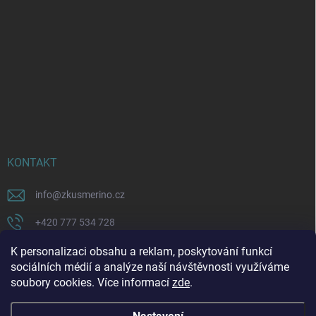
KONTAKT
info
@
zkusmerino.cz
+420 777 534 728
https://www.facebook.com/zkusmerino/
K personalizaci obsahu a reklam, poskytování funkcí
sociálních médií a analýze naší návštěvnosti využíváme
zkusmerino.cz
soubory cookies. Více informací
zde
.