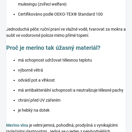
mulesingu (zvířecí welfare)
Certifikováno podle OEKO-TEX® Standard 100
Jednoduchá péče: ruční praní ve vlažné vodě, tvarovat za mokra a
sušit ve vodorovné poloze mimo přímé topení.
Proč je merino tak úžasný materiál?
má schopnost udržovat tělesnou teplotu
výborně větrá
odvádí pot a vlhkost
má antibakteriální schopnosti a neutralizuje tělesné pachy
chrání před UV zářením
je hebký na dotek
Merino vlna
je velmi jemná, pohodlná, prodyšná s vynikajícími
izolačními vlastnostmi. Jedná se o jeden z nejvhodnějších