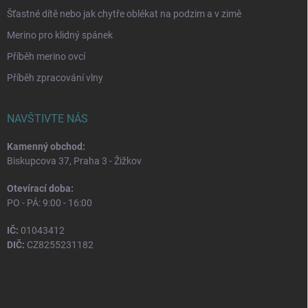
Šťastné dítě nebo jak chytře oblékat na podzim a v zimě
Merino pro klidný spánek
Příběh merino ovcí
Příběh zpracování vlny
NAVŠTIVTE NÁS
Kamenný obchod:
Biskupcova 37, Praha 3 - Žižkov
Otevírací doba:
PO - PÁ: 9:00 - 16:00
IČ:
01043412
DIČ:
CZ8255231182