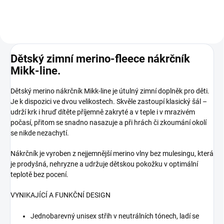
Dětský zimní merino-fleece nákrčník
Mikk-line.
Dětský merino nákrčník Mikk-line je útulný zimní doplněk pro děti.
Je k dispozici ve dvou velikostech. Skvěle zastoupí klasický šál –
udrží krk i hruď dítěte příjemně zakryté a v teple i v mrazivém
počasí, přitom se snadno nasazuje a při hrách či zkoumání okolí
se nikde nezachytí.
Nákrčník je vyroben z nejjemnější merino vlny bez mulesingu, která
je prodyšná, nehryzne a udržuje dětskou pokožku v optimální
teplotě bez pocení.
VYNIKAJÍCÍ A FUNKČNÍ DESIGN
Jednobarevný unisex střih v neutrálních tónech, ladí se