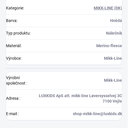
Kategorie
:
MIKK-LINE (DK)
Barva
:
Hnědá
Typ produktu
:
Nákrčník
Materiál
:
Merino-fleece
Výrobce
:
Mikk-Line
Výrobní
Mikk-Line
společnost
:
LUXKIDS ApS att. mikk-line Løversysselvej 3C
Adresa
:
7100 Vejle
E-mail
:
shop-mikk-line@luxkids.dk