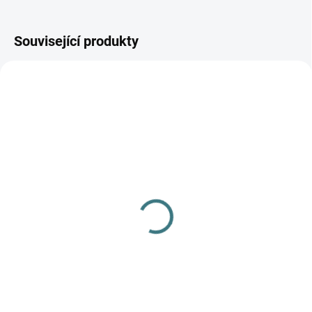
Související produkty
SKLADEM
(>5 KS)
Merino-fleece capáčky
Iobio - antracit
520 Kč
Detail