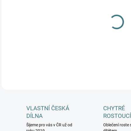
MŮŽ
DETA
VLASTNÍ ČESKÁ
CHYTRÉ
DÍLNA
ROSTOUCÍ
Šijeme pro vás v ČR už od
Oblečení roste 
roku 2019
dítětem