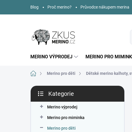
Přejít
Blog
Proč merino?
Průvodce nákupem merina
na
obsah
MERINO VÝPRODEJ
MERINO PRO MIMIN
Domů
Merino pro děti
Dětské merino kalhoty, s
P
Kategorie
o
Přeskočit
s
kategorie
t
Merino výprodej
r
Merino pro miminka
a
n
Merino pro děti