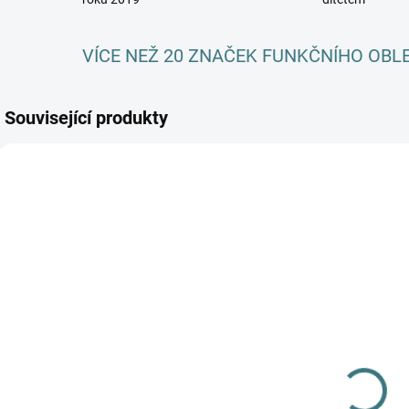
VÍCE NEŽ 20 ZNAČEK FUNKČNÍHO OBL
Související produkty
AKCE
AKCE
SKLADEM
SKLADEM
(>5 KS)
(>5 KS)
SONETT Péče
SONETT
o vlnu a
Olivový prací
hedvábí 300
gel na vlnu a
ml
hedvábí - 1 L
282 Kč
249 Kč