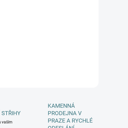
EME DORUČIT DO:
ZVOLTE VARIANTU
−
+
Přidat do košíku
ILNÍ INFORMACE
ZEPTAT SE
HLÍDAT
KAMENNÁ
 STŘIHY
PRODEJNA V
PRAZE A RYCHLÉ
s vaším