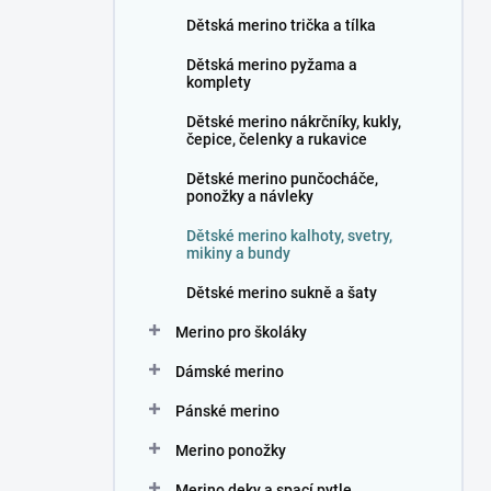
n
Dětská merino trička a tílka
í
p
Dětská merino pyžama a
a
komplety
n
Dětské merino nákrčníky, kukly,
e
čepice, čelenky a rukavice
l
Dětské merino punčocháče,
ponožky a návleky
Dětské merino kalhoty, svetry,
mikiny a bundy
Dětské merino sukně a šaty
Merino pro školáky
Dámské merino
Pánské merino
Merino ponožky
Merino deky a spací pytle