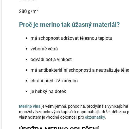
2
280 g/m
Proč je merino tak úžasný materiál?
má schopnost udržovat tělesnou teplotu
výborně větrá
odvádí pot a vlhkost
má antibakteriální schopnosti a neutralizuje těl
chrání před UV zářením
je hebký na dotek
Merino vlna
je velmi jemná, pohodlná, prodyšná s vynikajícími 
množství vzduchových kapsiček napomáhají udržet dětskou po
vlastnostem je vhodná dokonce i pro
ekzematiky
.