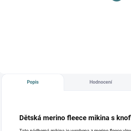
Do košíku
Do košíku
Prémiová péče s
bio olivovým olejem
a levandulí.
Ekologický prací gel
vyvinutý speciálně
pro nejjemnější
merino vlnu a
hedvábí.
Neobsahuje
Popis
Hodnocení
enzymy, vyživuje
vlákno a vrací mu...
Dětská merino fleece mikina s kno
Tato nádherná mikina je vyrobena z merino fleece vlny,