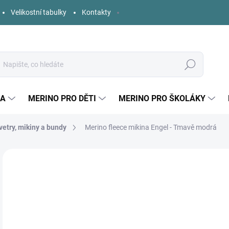
Velikostní tabulky
Kontakty
Hledat
KA
MERINO PRO DĚTI
MERINO PRO ŠKOLÁKY
vetry, mikiny a bundy
Merino fleece mikina Engel - Tmavě modrá
Neohodnoceno
Podrobnosti hodnocení
ZNAČKA:
ENGEL
o
Měr
ZVO
cena
DĚT