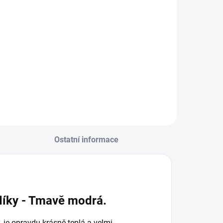
Ostatní informace
flíky - Tmavě modrá.
 je opravdu krásně teplá a velmi