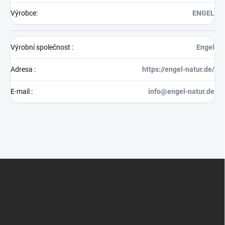
Výrobce
:
ENGEL
Výrobní společnost
:
Engel
Adresa
:
https://engel-natur.de/
E-mail
:
info@engel-natur.de
Z
á
p
a
t
í