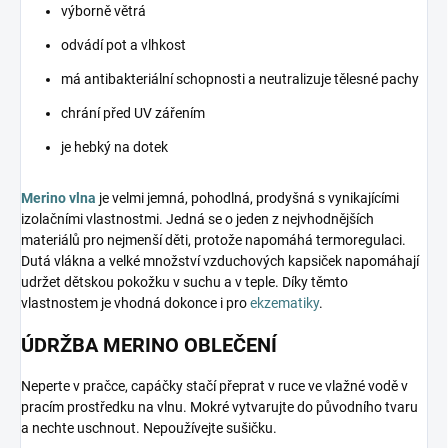
výborně větrá
odvádí pot a vlhkost
má antibakteriální schopnosti a neutralizuje tělesné pachy
chrání před UV zářením
je hebký na dotek
Merino vlna
je velmi jemná, pohodlná, prodyšná s vynikajícími
izolačními vlastnostmi. Jedná se o jeden z nejvhodnějších
materiálů pro nejmenší děti, protože napomáhá termoregulaci.
Dutá vlákna a velké množství vzduchových kapsiček napomáhají
udržet dětskou pokožku v suchu a v teple. Díky těmto
vlastnostem je vhodná dokonce i pro
ekzematiky
.
ÚDRŽBA MERINO OBLEČENÍ
Neperte v pračce, capáčky stačí přeprat v ruce ve vlažné vodě v
pracím prostředku na vlnu. Mokré vytvarujte do původního tvaru
a nechte uschnout. Nepoužívejte sušičku.