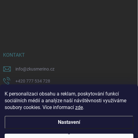
KONTAKT
info
@
zkusmerino.cz
+420 777 534 728
https://www.facebook.com/zkusmerino/
K personalizaci obsahu a reklam, poskytování funkcí
sociálních médií a analýze naší návštěvnosti využíváme
zkusmerino.cz
soubory cookies. Více informací
zde
.
Nastavení
Copyright 2026
ZKUSMERINO
. Všechna práva vyhrazena.
Upravit nastavení