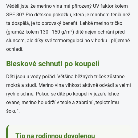
Věděli jste, že merino vlna má přirozený UV faktor kolem
SPF 30? Pro dětskou pokožku, která je mnohem tenčí než
ta dospělá, je to obrovský benefit. Lehké merino tričko
(gramáž kolem 130–150 g/m²) dítě nejen ochrání před
sluncem, ale díky své termoregulaci ho v horku i příjemně
ochladí.
Bleskové schnutí po koupeli
Děti jsou u vody pořád. Většina běžných triček zůstane
mokrá a studí. Merino vlna vlhkost aktivně odvádí a velmi
rychle schne. Pokud se dítě po koupeli v jezeře lehce
ovane, merino ho udrží v teple a zabrání „teplotnímu
šoku“.
Tip na rodinnou dovolenou