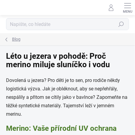
Přejít
na
obsah
Hledat
Blog
Léto u jezera v pohodě: Proč
merino miluje sluníčko i vodu
Dovolená u jezera? Pro děti je to sen, pro rodiče někdy
logistická výzva. Jak je obléknout, aby se nepřehřály,
nespálily a přitom se cítily jako v bavlnce? Zapomeňte na
těžké syntetické materiály. Tajemství leží v jemném
merinu.
Merino: Vaše přírodní UV ochrana