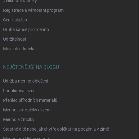
Velikostní tabulky
Registrace a věrnostní program
Ceník služeb
Druhá šance pro merino
Udržitelnost
Moje objednávka
NEJČTENĚJŠÍ NA BLOGU
Údržba merino oblečení
Lanolinová lázeň
Přehled přírodních materiálů
Merino a atopický ekzém
Merino a žmolky
Šťastné dítě nebo jak chytře oblékat na podzim a v zimě
Merino pro klidný spánek