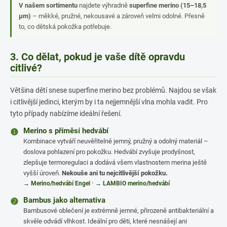
V našem sortimentu
najdete výhradně
superfine merino (15–18,5
µm)
– měkké, pružné, nekousavé a zároveň velmi odolné. Přesně
to, co dětská pokožka potřebuje.
3. Co dělat, pokud je vaše dítě opravdu
citlivé?
Většina dětí snese superfine merino bez problémů. Najdou se však
i citlivější jedinci, kterým by i ta nejjemnější vlna mohla vadit. Pro
tyto případy nabízíme ideální řešení.
Merino s příměsí hedvábí
❶
Kombinace vytváří neuvěřitelně jemný, pružný a odolný materiál –
doslova pohlazení pro pokožku. Hedvábí zvyšuje prodyšnost,
zlepšuje termoregulaci a dodává všem vlastnostem merina ještě
vyšší úroveň.
Nekouše ani tu nejcitlivější pokožku.
·
→ Merino/hedvábí Engel
→ LAMBIO merino/hedvábí
Bambus jako alternativa
❷
Bambusové oblečení je extrémně jemné, přirozeně antibakteriální a
skvěle odvádí vlhkost. Ideální pro děti, které nesnášejí ani