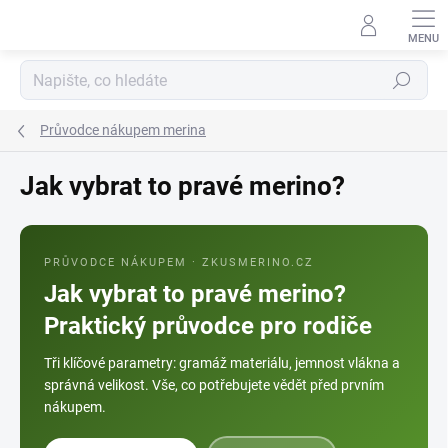
Přejít
na
obsah
Hledat
Průvodce nákupem merina
Jak vybrat to pravé merino?
PRŮVODCE NÁKUPEM · ZKUSMERINO.CZ
Jak vybrat to pravé merino?
Praktický průvodce pro rodiče
Tři klíčové parametry: gramáž materiálu, jemnost vlákna a
správná velikost. Vše, co potřebujete vědět před prvním
nákupem.