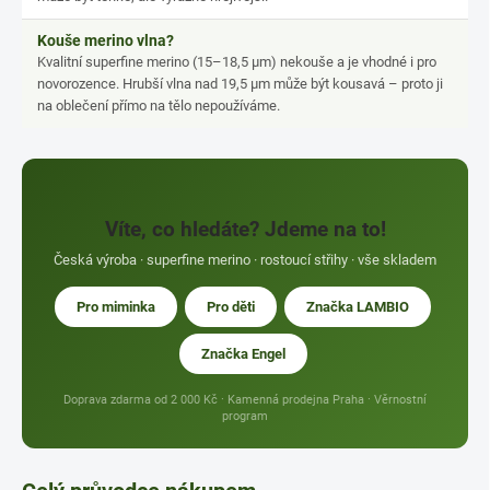
Kouše merino vlna?
Kvalitní superfine merino (15–18,5 µm) nekouše a je vhodné i pro
novorozence. Hrubší vlna nad 19,5 µm může být kousavá – proto ji
na oblečení přímo na tělo nepoužíváme.
Víte, co hledáte? Jdeme na to!
Česká výroba · superfine merino · rostoucí střihy · vše skladem
Pro miminka
Pro děti
Značka LAMBIO
Značka Engel
Doprava zdarma od 2 000 Kč · Kamenná prodejna Praha · Věrnostní
program