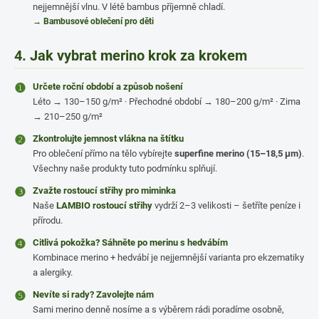
nejjemnější vlnu. V létě bambus příjemně chladí.
→ Bambusové oblečení pro děti
4. Jak vybrat merino krok za krokem
❶
Určete roční období a způsob nošení
Léto → 130–150 g/m² · Přechodné období → 180–200 g/m² · Zima
→ 210–250 g/m²
❷
Zkontrolujte jemnost vlákna na štítku
Pro oblečení přímo na tělo vybírejte
superfine merino (15–18,5 µm)
.
Všechny naše produkty tuto podmínku splňují.
❸
Zvažte rostoucí střihy pro miminka
Naše
LAMBIO rostoucí střihy
vydrží 2–3 velikosti – šetříte peníze i
přírodu.
❹
Citlivá pokožka? Sáhněte po merinu s hedvábím
Kombinace merino + hedvábí je nejjemnější varianta pro ekzematiky
a alergiky.
❺
Nevíte si rady? Zavolejte nám
Sami merino denně nosíme a s výběrem rádi poradíme osobně,