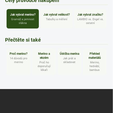
Celý průvodce nákupem
Jak vybrat merino?
Jak vybrat velikost?
Jak vybrat značku?
Gramáž a jemnost
Tabulky a měření
LAMBIO vs. Engel vs.
vlákna
ostatní
Přečtěte si také
Proč merino?
Merino a
Údržba merina
Přehled
ekzém
materiálů
14 důvodů pro
Jak prát a
merino
skladovat
Proč ho
Merino,
doporučují
hedvábí,
lékaři
bambus
Z
á
p
a