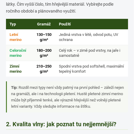
látky. Čím vyšší číslo, tím hřejivější materiál. Vybírejte podle
ročního období a plánovaného využití.
Typ
Gramáž
Použití
Letní
130–150
Jediná vrstva v létě, odvod potu, UV
merino
g/m²
ochrana
Celoroční
180–200
Celý rok – v zimě pod vrstvy, na jaře i
merino
g/m²
samostatně
Zimní
210–250
Spodní vrstva pod softshell, maximální
merino
g/m²
tepelný komfort
Tip:
Rozdíl mezi typy není vždy patrný na první pohled – záleží nejen
na gramáži, ale i na technologii pletení. Hustě pletené zimní merino
může být příjemně tenké, ale výrazně hřejivější než volněji pletené
letní varianty. Vždy sledujte informace na štítku.
2. Kvalita vlny: jak poznat tu nejjemnější?