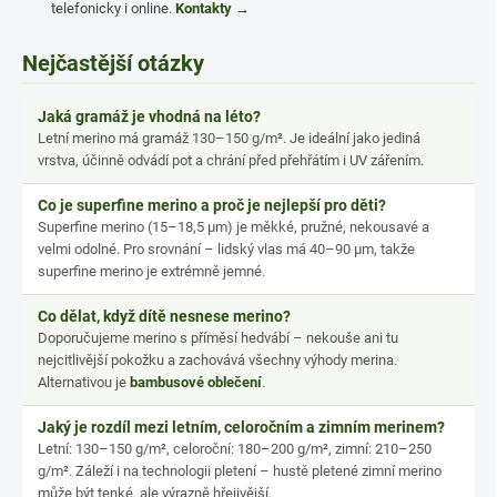
telefonicky i online.
Kontakty →
Nejčastější otázky
Jaká gramáž je vhodná na léto?
Letní merino má gramáž 130–150 g/m². Je ideální jako jediná
vrstva, účinně odvádí pot a chrání před přehřátím i UV zářením.
Co je superfine merino a proč je nejlepší pro děti?
Superfine merino (15–18,5 µm) je měkké, pružné, nekousavé a
velmi odolné. Pro srovnání – lidský vlas má 40–90 µm, takže
superfine merino je extrémně jemné.
Co dělat, když dítě nesnese merino?
Doporučujeme merino s příměsí hedvábí – nekouše ani tu
nejcitlivější pokožku a zachovává všechny výhody merina.
Alternativou je
bambusové oblečení
.
Jaký je rozdíl mezi letním, celoročním a zimním merinem?
Letní: 130–150 g/m², celoroční: 180–200 g/m², zimní: 210–250
g/m². Záleží i na technologii pletení – hustě pletené zimní merino
může být tenké, ale výrazně hřejivější.