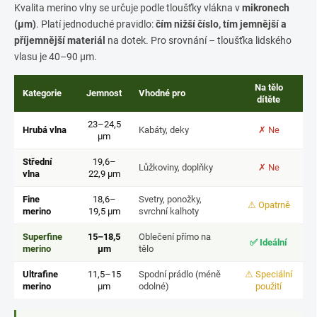
Kvalita merino vlny se určuje podle tloušťky vlákna v
mikronech
(µm)
. Platí jednoduché pravidlo:
čím nižší číslo, tím jemnější a
příjemnější materiál
na dotek. Pro srovnání – tloušťka lidského
vlasu je 40–90 µm.
Na tělo
Kategorie
Jemnost
Vhodné pro
dítěte
23–24,5
Hrubá vlna
Kabáty, deky
✗ Ne
µm
Střední
19,6–
Lůžkoviny, doplňky
✗ Ne
vlna
22,9 µm
Fine
18,6–
Svetry, ponožky,
⚠ Opatrně
merino
19,5 µm
svrchní kalhoty
Superfine
15–18,5
Oblečení přímo na
✅ Ideální
merino
µm
tělo
Ultrafine
11,5–15
Spodní prádlo (méně
⚠ Speciální
merino
µm
odolné)
použití