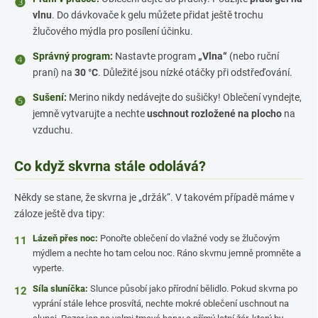
❸
vlnu
. Do dávkovače k gelu můžete přidat ještě trochu
žlučového mýdla pro posílení účinku.
Správný program:
Nastavte program
„Vlna“
(nebo ruční
❹
praní) na
30 °C
. Důležité jsou nízké otáčky při odstřeďování.
Sušení:
Merino nikdy nedávejte do sušičky! Oblečení vyndejte,
❺
jemně vytvarujte a nechte
uschnout rozložené na plocho
na
vzduchu.
Co když skvrna stále odolává?
Někdy se stane, že skvrna je „držák“. V takovém případě máme v
záloze ještě dva tipy:
Lázeň přes noc:
Ponořte oblečení do vlažné vody se žlučovým
11
mýdlem a nechte ho tam celou noc. Ráno skvrnu jemně promněte a
vyperte.
Síla sluníčka:
Slunce působí jako přírodní bělidlo. Pokud skvrna po
12
vyprání stále lehce prosvítá, nechte mokré oblečení uschnout na