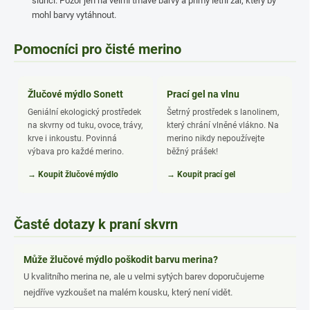
slunci. Pozor jen na velmi tmavé barvy a přímý letní žár, který by
mohl barvy vytáhnout.
Pomocníci pro čisté merino
Žlučové mýdlo Sonett
Prací gel na vlnu
Geniální ekologický prostředek
Šetrný prostředek s lanolinem,
na skvrny od tuku, ovoce, trávy,
který chrání vlněné vlákno. Na
krve i inkoustu. Povinná
merino nikdy nepoužívejte
výbava pro každé merino.
běžný prášek!
→ Koupit žlučové mýdlo
→ Koupit prací gel
Časté dotazy k praní skvrn
Může žlučové mýdlo poškodit barvu merina?
U kvalitního merina ne, ale u velmi sytých barev doporučujeme
nejdříve vyzkoušet na malém kousku, který není vidět.