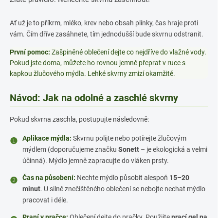
Ať už je to příkrm, mléko, krev nebo obsah plínky, čas hraje proti
vám. Čím dříve zasáhnete, tím jednodušší bude skvrnu odstranit.
První pomoc:
Zašpiněné oblečení dejte co nejdříve do vlažné vody.
Pokud jste doma, můžete ho rovnou jemně přeprat v ruce s
kapkou žlučového mýdla. Lehké skvrny zmizí okamžitě.
Návod: Jak na odolné a zaschlé skvrny
Pokud skvrna zaschla, postupujte následovně:
Aplikace mýdla:
Skvrnu polijte nebo potírejte žlučovým
❶
mýdlem (doporučujeme značku
Sonett
– je ekologická a velmi
účinná). Mýdlo jemně zapracujte do vláken prsty.
Čas na působení:
Nechte mýdlo působit alespoň
15–20
❷
minut
. U silně znečištěného oblečení se nebojte nechat mýdlo
pracovat i déle.
Praní v pračce:
Oblečení dejte do pračky. Použijte
prací gel na