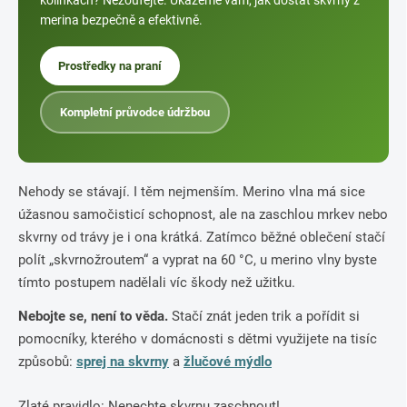
kolínkách? Nezoufejte. Ukážeme vám, jak dostat skvrny z
merina bezpečně a efektivně.
Prostředky na praní
Kompletní průvodce údržbou
Nehody se stávají. I těm nejmenším. Merino vlna má sice
úžasnou samočisticí schopnost, ale na zaschlou mrkev nebo
skvrny od trávy je i ona krátká. Zatímco běžné oblečení stačí
polít „skvrnožroutem“ a vyprat na 60 °C, u merino vlny byste
tímto postupem nadělali víc škody než užitku.
Nebojte se, není to věda.
Stačí znát jeden trik a pořídit si
pomocníky, kterého v domácnosti s dětmi využijete na tisíc
způsobů:
sprej na skvrny
a
žlučové mýdlo
Zlaté pravidlo: Nenechte skvrnu zaschnout!