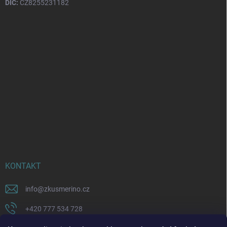
DIČ:
CZ8255231182
KONTAKT
info
@
zkusmerino.cz
+420 777 534 728