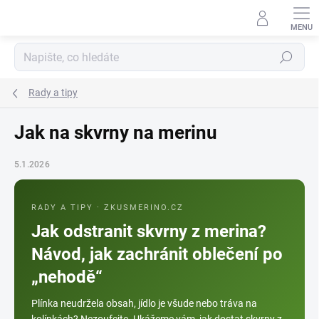
Přejít
na
obsah
Hledat
Rady a tipy
Jak na skvrny na merinu
5.1.2026
RADY A TIPY · ZKUSMERINO.CZ
Jak odstranit skvrny z merina?
Návod, jak zachránit oblečení po
„nehodě“
Plínka neudržela obsah, jídlo je všude nebo tráva na