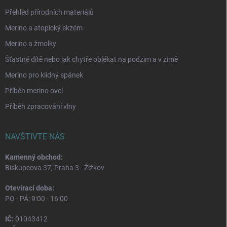
Přehled přírodních materiálů
Merino a atopický ekzém
Merino a žmolky
Šťastné dítě nebo jak chytře oblékat na podzim a v zimě
Merino pro klidný spánek
Příběh merino ovcí
Příběh zpracování vlny
NAVŠTIVTE NÁS
Kamenný obchod:
Biskupcova 37, Praha 3 - Žižkov
Otevírací doba:
PO - PÁ: 9:00 - 16:00
IČ:
01043412