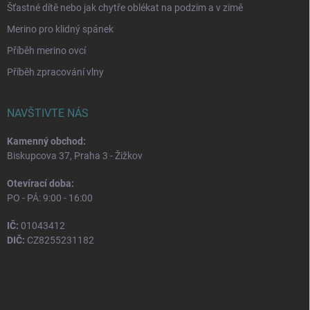
Šťastné dítě nebo jak chytře oblékat na podzim a v zimě
Merino pro klidný spánek
Příběh merino ovcí
Příběh zpracování vlny
NAVŠTIVTE NÁS
Kamenný obchod:
Biskupcova 37, Praha 3 - Žižkov
Otevírací doba:
PO - PÁ: 9:00 - 16:00
IČ:
01043412
DIČ:
CZ8255231182