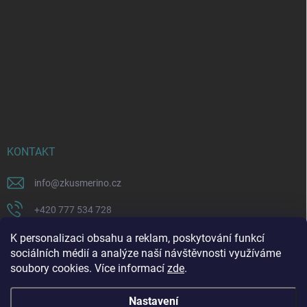
KONTAKT
info
@
zkusmerino.cz
+420 777 534 728
https://www.facebook.com/zkusmerino/
K personalizaci obsahu a reklam, poskytování funkcí
sociálních médií a analýze naší návštěvnosti využíváme
zkusmerino.cz
soubory cookies. Více informací
zde
.
Nastavení