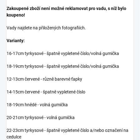
Zakoupené zboží není možné reklamovat pro vadu, s níž bylo
koupeno!
Vady najdete na přiložených fotografiích.
Varianty:
16-17cm tyrkysové - špatně vypletené číslo/volná gumička
18-19cm tyrkysové - špatně vypletené číslo/volná gumička
12-13cm červené - různě barevné ťapky
14-15cm červené - špatně vypletené číslo
18-19cm hnědé - volná gumička
20-21cm tyrkysové - volná gumička
22-23cm tyrkysové - špatně vypletené číslo a/nebo označení na
cedulce