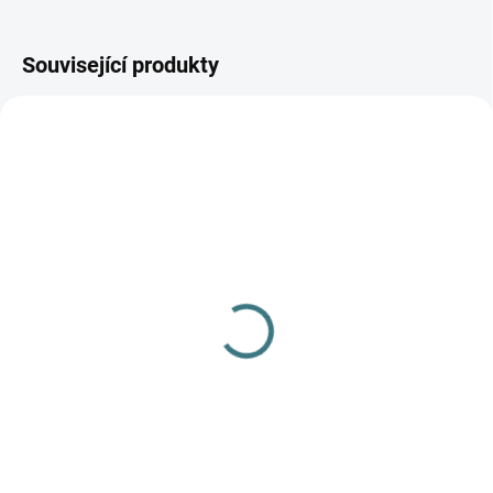
Související produkty
SKLADEM
(1 KS)
Merino fleece kalhoty
Engel - Šafrán
779 Kč
od
Detail