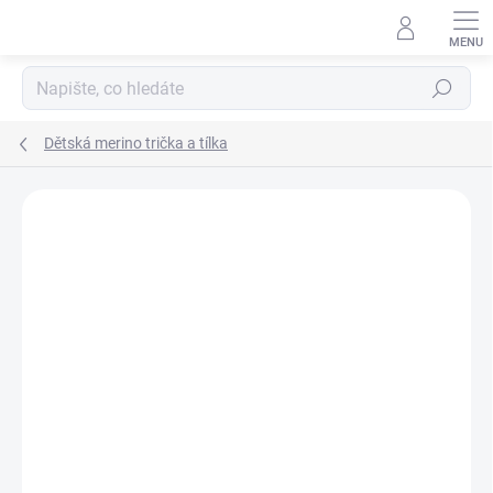
Přejít
na
obsah
Hledat
Dětská merino trička a tílka
Podrobnosti hodnocení
Neohodnoceno
ZNAČKA:
ENGEL