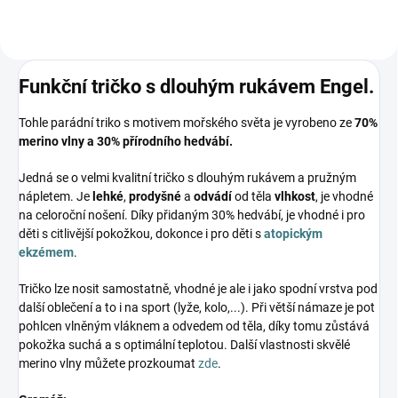
Funkční tričko s dlouhým rukávem Engel.
Tohle parádní triko s motivem mořského světa je vyrobeno ze
7
0%
merino vlny a
30% přírodního hedvábí
.
Jedná se o velmi kvalitní tričko s dlouhým rukávem a pružným
nápletem. Je
lehké
,
prodyšné
a
odvádí
od těla
vlhkost
, je vhodné
na celoroční nošení. Díky přidaným 30% hedvábí, je vhodné i pro
děti s citlivější pokožkou, dokonce i pro děti s
atopickým
ekzémem
.
Tričko lze nosit samostatně, vhodné je ale i jako spodní vrstva pod
další oblečení a to i na sport (lyže, kolo,...). Při větší námaze je pot
pohlcen vlněným vláknem a odvedem od těla, díky tomu zůstává
pokožka suchá a s optimální teplotou. Další vlastnosti skvělé
merino vlny můžete prozkoumat
zde
.