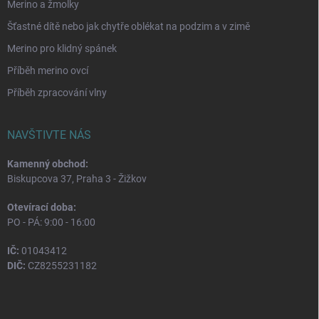
Merino a žmolky
Šťastné dítě nebo jak chytře oblékat na podzim a v zimě
Merino pro klidný spánek
Příběh merino ovcí
Příběh zpracování vlny
NAVŠTIVTE NÁS
Kamenný obchod:
Biskupcova 37, Praha 3 - Žižkov
Otevírací doba:
PO - PÁ: 9:00 - 16:00
IČ:
01043412
DIČ:
CZ8255231182