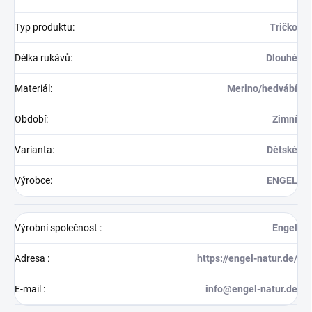
Typ produktu
:
Tričko
Délka rukávů
:
Dlouhé
Materiál
:
Merino/hedvábí
Období
:
Zimní
Varianta
:
Dětské
Výrobce
:
ENGEL
Výrobní společnost
:
Engel
Adresa
:
https://engel-natur.de/
E-mail
:
info@engel-natur.de