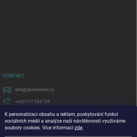
KONTAKT
info
@
zkusmerino.cz
+420 777 534 728
https://www.facebook.com/zkusmerino/
K personalizaci obsahu a reklam, poskytování funkcí
sociálních médií a analýze naší návštěvnosti využíváme
zkusmerino.cz
soubory cookies. Více informací
zde
.