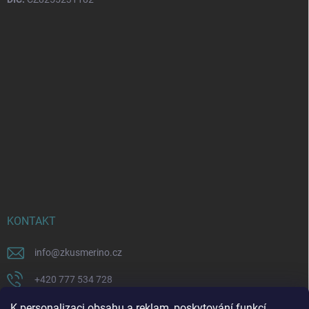
KONTAKT
info
@
zkusmerino.cz
+420 777 534 728
https://www.facebook.com/zkusmerino/
K personalizaci obsahu a reklam, poskytování funkcí