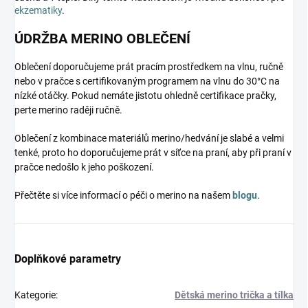
ekzematiky
.
ÚDRŽBA MERINO OBLEČENÍ
Oblečení doporučujeme prát pracím prostředkem na vlnu, ručně
nebo v pračce s certifikovaným programem na vlnu do 30°C na
nízké otáčky. Pokud nemáte jistotu ohledně certifikace pračky,
perte merino raději ručně.
Oblečení z kombinace materiálů merino/hedvání je slabé a velmi
tenké, proto ho doporučujeme prát v síťce na praní, aby při praní v
pračce nedošlo k jeho poškození.
Přečtěte si více informací o péči o merino na našem
blogu
.
Doplňkové parametry
Kategorie
:
Dětská merino trička a tílka