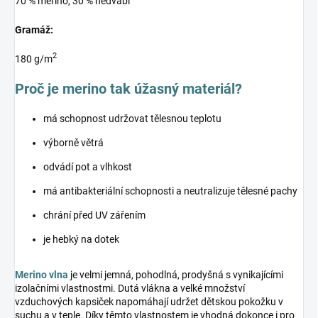
70 % merino, 30 % hedvábí
Gramáž:
2
180 g/m
Proč je merino tak úžasný materiál?
má schopnost udržovat tělesnou teplotu
výborně větrá
odvádí pot a vlhkost
má antibakteriální schopnosti a neutralizuje tělesné pachy
chrání před UV zářením
je hebký na dotek
Merino vlna
je velmi jemná, pohodlná, prodyšná s vynikajícími
izolačními vlastnostmi. Dutá vlákna a velké množství
vzduchových kapsiček napomáhají udržet dětskou pokožku v
suchu a v teple. Díky těmto vlastnostem je vhodná dokonce i pro