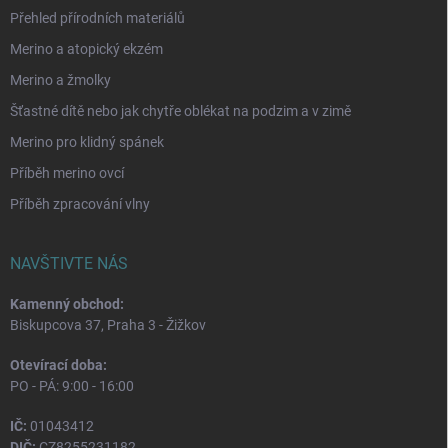
Přehled přírodních materiálů
Merino a atopický ekzém
Merino a žmolky
Šťastné dítě nebo jak chytře oblékat na podzim a v zimě
Merino pro klidný spánek
Příběh merino ovcí
Příběh zpracování vlny
NAVŠTIVTE NÁS
Kamenný obchod:
Biskupcova 37, Praha 3 - Žižkov
Otevírací doba:
PO - PÁ: 9:00 - 16:00
IČ:
01043412
DIČ:
CZ8255231182