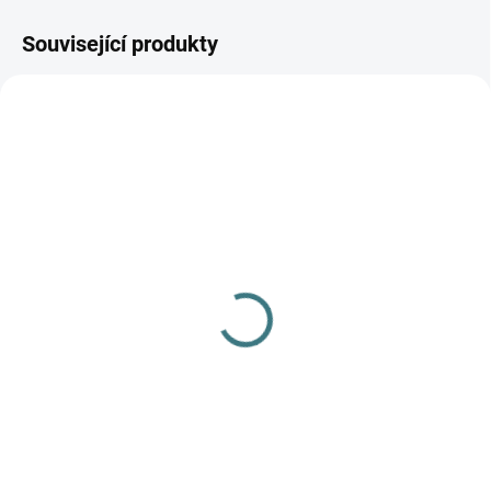
Související produkty
AKCE
SKLADEM
(>5 KS)
SONETT Tekuté mýdlo
na skvrny 300 ml
139 Kč
Do košíku