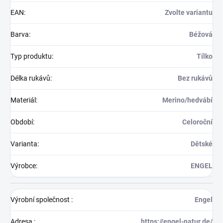
EAN
:
Zvolte variantu
Barva
:
Béžová
Typ produktu
:
Tílko
Délka rukávů
:
Bez rukávů
Materiál
:
Merino/hedvábí
Období
:
Celoroční
Varianta
:
Dětské
Výrobce
:
ENGEL
Výrobní společnost
:
Engel
Adresa
:
https://engel-natur.de/