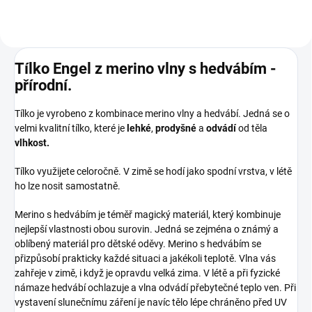
Tílko Engel z merino vlny s hedvábím -
přírodní.
Tílko je vyrobeno z kombinace merino vlny a hedvábí. Jedná se o
velmi kvalitní tílko, které je
lehké
,
prodyšné
a
odvádí
od těla
vlhkost.
Tílko využijete celoročně. V zimě se hodí jako spodní vrstva, v létě
ho lze nosit samostatně.
Merino s hedvábím je téměř magický materiál, který kombinuje
nejlepší vlastnosti obou surovin. Jedná se zejména o známý a
oblíbený materiál pro dětské oděvy. Merino s hedvábím se
přizpůsobí prakticky každé situaci a jakékoli teplotě. Vlna vás
zahřeje v zimě, i když je opravdu velká zima. V létě a při fyzické
námaze hedvábí ochlazuje a vlna odvádí přebytečné teplo ven. Při
vystavení slunečnímu záření je navíc tělo lépe chráněno před UV