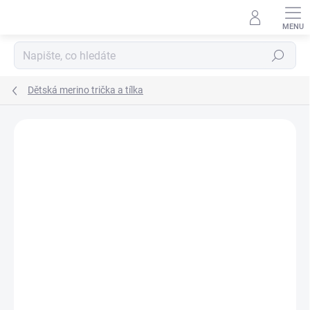
Přejít
na
obsah
Hledat
Dětská merino trička a tílka
Podrobnosti hodnocení
5 hodnocení
ZNAČKA:
ENGEL