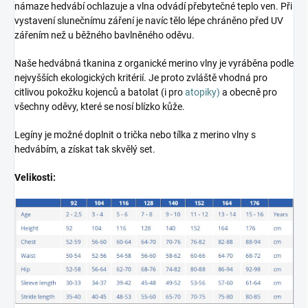
námaze hedvábí ochlazuje a vlna odvádí přebytečné teplo ven. Při
vystavení slunečnímu záření je navíc tělo lépe chráněno před UV
zářením než u běžného bavlněného oděvu.
Naše hedvábná tkanina z organické merino vlny je vyráběna podle
nejvyšších ekologických kritérií. Je proto zvláště vhodná pro
citlivou pokožku kojenců a batolat (i pro
atopiky)
a obecně pro
všechny oděvy, které se nosí blízko kůže.
Legíny je možné doplnit o trička nebo tílka z merino vlny s
hedvábím, a získat tak skvělý set.
Velikosti: