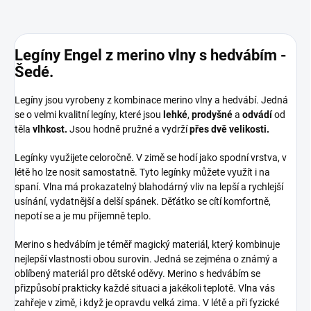
Legíny Engel z merino vlny s hedvábím -
Šedé.
Legíny jsou vyrobeny z kombinace merino vlny a hedvábí. Jedná
se o velmi kvalitní legíny, které jsou
lehké
,
prodyšné
a
odvádí
od
těla
vlhkost.
Jsou hodně pružné a vydrží
přes dvě velikosti.
Legínky využijete celoročně. V zimě se hodí jako spodní vrstva, v
létě ho lze nosit samostatně. Tyto legínky můžete využít i na
spaní. Vlna má prokazatelný blahodárný vliv na lepší a rychlejší
usínání, vydatnější a delší spánek. Děťátko se cítí komfortně,
nepotí se a je mu příjemně teplo.
Merino s hedvábím je téměř magický materiál, který kombinuje
nejlepší vlastnosti obou surovin. Jedná se zejména o známý a
oblíbený materiál pro dětské oděvy. Merino s hedvábím se
přizpůsobí prakticky každé situaci a jakékoli teplotě. Vlna vás
zahřeje v zimě, i když je opravdu velká zima. V létě a při fyzické