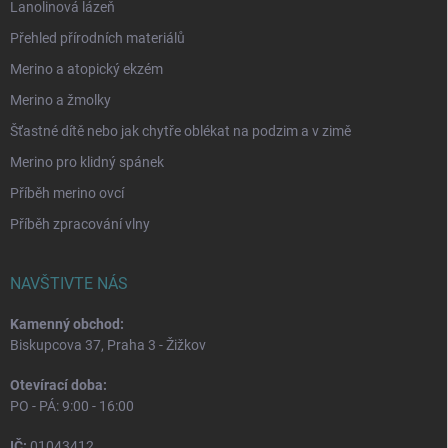
Lanolinová lázeň
Přehled přírodních materiálů
Merino a atopický ekzém
Merino a žmolky
Šťastné dítě nebo jak chytře oblékat na podzim a v zimě
Merino pro klidný spánek
Příběh merino ovcí
Příběh zpracování vlny
NAVŠTIVTE NÁS
Kamenný obchod:
Biskupcova 37, Praha 3 - Žižkov
Otevírací doba:
PO - PÁ: 9:00 - 16:00
IČ:
01043412