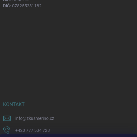
DIČ:
CZ8255231182
KONTAKT
info
@
zkusmerino.cz
+420 777 534 728