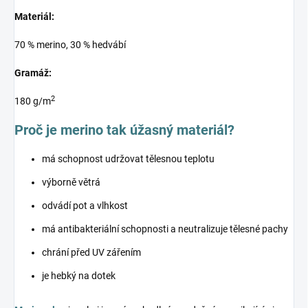
Materiál:
70 % merino, 30 % hedvábí
Gramáž:
2
180 g/m
Proč je merino tak úžasný materiál?
má schopnost udržovat tělesnou teplotu
výborně větrá
odvádí pot a vlhkost
má antibakteriální schopnosti a neutralizuje tělesné pachy
chrání před UV zářením
je hebký na dotek