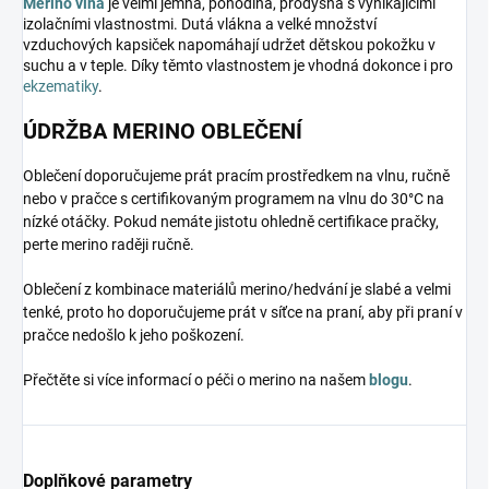
Merino vlna
je velmi jemná, pohodlná, prodyšná s vynikajícími
izolačními vlastnostmi. Dutá vlákna a velké množství
vzduchových kapsiček napomáhají udržet dětskou pokožku v
suchu a v teple. Díky těmto vlastnostem je vhodná dokonce i pro
ekzematiky
.
ÚDRŽBA MERINO OBLEČENÍ
Oblečení doporučujeme prát pracím prostředkem na vlnu, ručně
nebo v pračce s certifikovaným programem na vlnu do 30°C na
nízké otáčky. Pokud nemáte jistotu ohledně certifikace pračky,
perte merino raději ručně.
Oblečení z kombinace materiálů merino/hedvání je slabé a velmi
tenké, proto ho doporučujeme prát v síťce na praní, aby při praní v
pračce nedošlo k jeho poškození.
Přečtěte si více informací o péči o merino na našem
blogu
.
Doplňkové parametry