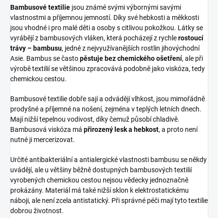
Bambusové textilie
jsou známé svými výbornými savými
vlastnostmi a příjemnou jemností. Díky své hebkosti a měkkosti
jsou vhodné i pro malé děti a osoby s citlivou pokožkou. Látky se
vyrábějí z bambusových vláken, která pocházejí z rychle
rostoucí
trávy – bambusu
, jedné z nejvyužívanějších rostlin jihovýchodní
Asie. Bambus se často
pěstuje bez chemického ošetření
, ale při
výrobě textilií se většinou zpracovává podobně jako viskóza, tedy
chemickou cestou.
Bambusové textilie dobře sají a odvádějí vlhkost, jsou mimořádně
prodyšné a příjemné na nošení, zejména v teplých letních dnech.
Mají nižší tepelnou vodivost, díky čemuž působí chladivě.
Bambusová viskóza má
přirozený lesk a hebkost
, a proto není
nutné ji mercerizovat.
Určité antibakteriální a antialergické vlastnosti bambusu se někdy
uvádějí, ale u většiny běžně dostupných bambusových textilií
vyrobených chemickou cestou nejsou vědecky jednoznačně
prokázány. Materiál má také nižší sklon k elektrostatickému
náboji, ale není zcela antistatický. Při správné péči mají tyto textilie
dobrou životnost.