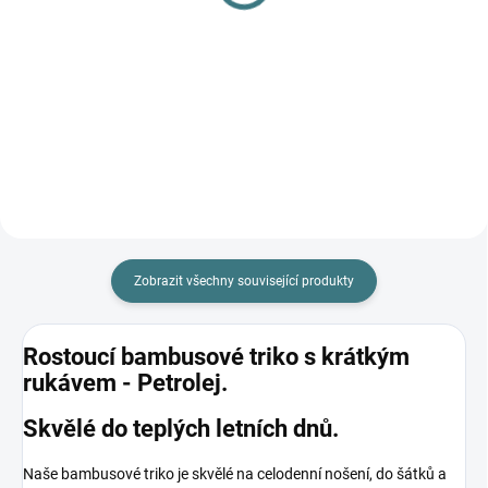
harémky Lambio -
overal Lambio, DR & DN -
Petrolej*
Petrolej
295 Kč
770 Kč
Detail
Detail
Zobrazit všechny související produkty
Rostoucí bambusové triko s krátkým
rukávem - Petrolej.
Skvělé do teplých letních dnů.
Naše bambusové triko je skvělé na celodenní nošení, do šátků a