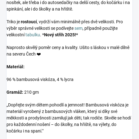
nosítek, ale třeba i do autosedačky na delší cesty, do kočárku i na
spinkání, ale i do školky a na hřiště.
Triko je
rostoucí
, vydrží vám minimálně přes dvě velikosti. Pro
výběr správné velikosti se podívejte
sem
, případně použijte
velikostní
tabulku
. *
Nový střih 2025!*
Naprosto skvělý poměr ceny a kvality. Ušito s láskou v malé dílně
na severu Čech ❤️
Materiál:
96 % bambusová viskóza, 4 % lycra
Gramáž:
210 gm
„Dopřejte svým dětem pohodlí a jemnost! Bambusová viskóza je
materiál vyrobený z bambusových vláken, který si díky své
měkkosti a prodyšnosti zamilují jak děti, tak rodiče. Skvěle se hodí
pro každodenní nošení – do školky, na hřiště, na výlety, do
kočárku i na spaní."