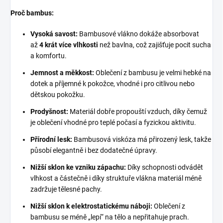
Proč bambus:
Vysoká savost:
Bambusové vlákno dokáže absorbovat
až
4 krát více vlhkosti
než bavlna, což zajišťuje pocit sucha
a komfortu.
Jemnost a měkkost:
Oblečení z bambusu je velmi hebké na
dotek a příjemné k pokožce, vhodné i pro citlivou nebo
dětskou pokožku.
Prodyšnost:
Materiál dobře propouští vzduch, díky čemuž
je oblečení vhodné pro teplé počasí a fyzickou aktivitu.
Přírodní lesk:
Bambusová viskóza má přirozený lesk, takže
působí elegantně i bez dodatečné úpravy.
Nižší sklon ke vzniku zápachu:
Díky schopnosti odvádět
vlhkost a částečně i díky struktuře vlákna materiál méně
zadržuje tělesné pachy.
Nižší sklon k elektrostatickému náboji:
Oblečení z
bambusu se méně „lepí“ na tělo a nepřitahuje prach.