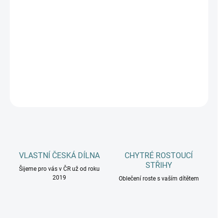
MŮŽEME DORUČIT DO:
ZVOLTE VARIANTU
−
+
Přidat do košíku
DETAILNÍ INFORMACE
ZEPTAT SE
HLÍDAT
VLASTNÍ ČESKÁ DÍLNA
CHYTRÉ ROSTOUCÍ
STŘIHY
Šijeme pro vás v ČR už od roku
2019
Oblečení roste s vaším dítětem