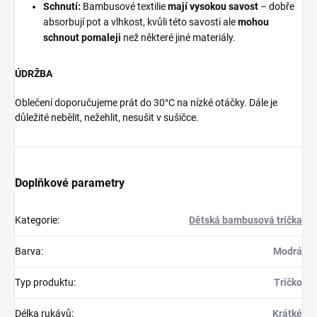
Schnutí:
Bambusové textilie
mají vysokou savost
– dobře
absorbují pot a vlhkost, kvůli této savosti ale
mohou
schnout pomaleji
než některé jiné materiály.
ÚDRŽBA
Oblečení doporučujeme prát do 30°C na nízké otáčky. Dále je
důležité nebělit, nežehlit, nesušit v sušičce.
Doplňkové parametry
Kategorie
:
Dětská bambusová trička
Barva
:
Modrá
Typ produktu
:
Tričko
Délka rukávů
:
Krátké