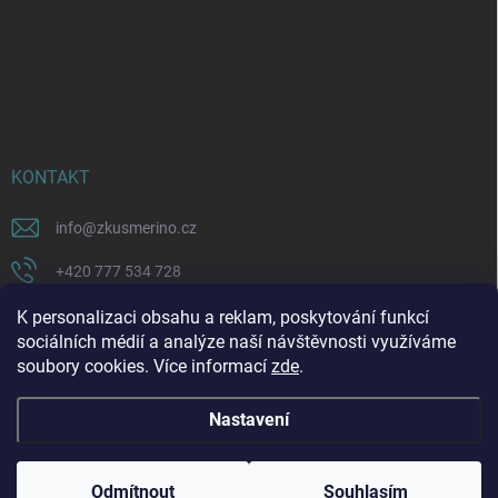
KONTAKT
info
@
zkusmerino.cz
+420 777 534 728
https://www.facebook.com/zkusmerino/
K personalizaci obsahu a reklam, poskytování funkcí
sociálních médií a analýze naší návštěvnosti využíváme
zkusmerino.cz
soubory cookies. Více informací
zde
.
Nastavení
Copyright 2026
ZKUSMERINO
. Všechna práva vyhrazena.
Upravit nastavení
cookies
Odmítnout
Souhlasím