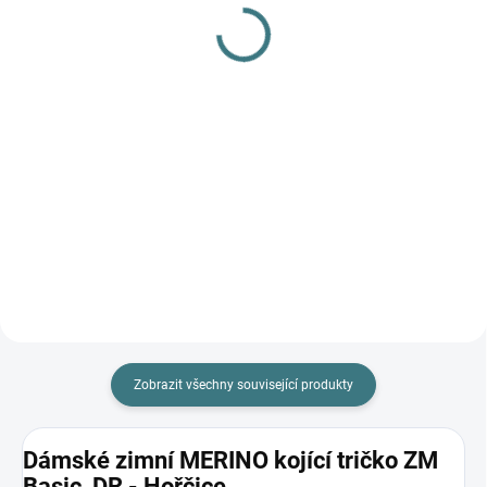
body Lambio, DR -
gel na vlnu a hedvábí - 1
Pískové*
L
764 Kč
249 Kč
od
Detail
Do košíku
Prémiová péče s bio olivovým
olejem a levandulí. Ekologický
prací gel vyvinutý speciálně pro
nejjemnější merino vlnu a
hedvábí. Neobsahuje enzymy,
vyživuje vlákno a vrací mu...
Zobrazit všechny související produkty
Dámské zimní MERINO kojící tričko ZM
Basic, DR - Hořčice.