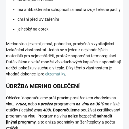
má antibakteriální schopnosti a neutralizuje tělesné pachy
chrání před UV zářením
je hebký na dotek
Merino vlna je velmi jemná, pohodlná, prodyšná s vynikajícími
izolačními vlastnostmi. Jedná se o jeden z nejvhodnějších
materiálů pro nejmenší děti, protože napomáhá termoregulaci.
Dutá vlákna a velké množství vzduchových kapsiček napomáhají
udržet pokožku v suchu a v teple. Díky těmto vlastnostem je
vhodná dokonce i pro
ekzematiky
.
ÚDRŽBA MERINO OBLEČENÍ
Oblečení doporučujeme prát pracím prostředkem vhodným na
vlnu,
v ruce
, nebo
v pračce
programem
na vlnu na 30°C
na nízké
otáčky (ideálně
max 400
).
Doporučujeme
používat certifikovaný
program na vlnu. Program na vlnu
nelze
bezpečně
nahradit
jinými programy
, a to ani za podmínky snížení teploty a počtu
otáček.