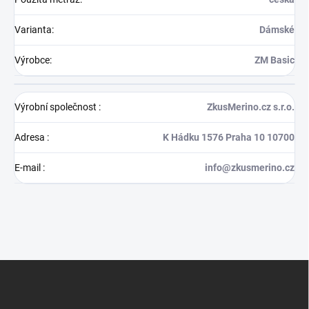
Varianta
:
Dámské
Výrobce
:
ZM Basic
Výrobní společnost
:
ZkusMerino.cz s.r.o.
Adresa
:
K Hádku 1576 Praha 10 10700
E-mail
:
info@zkusmerino.cz
Z
á
p