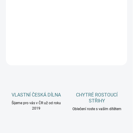
DOSPĚLÍ
MŮŽEME DORUČIT DO:
ZVOLTE VARIANTU
−
+
Přidat do košíku
DETAILNÍ INFORMACE
ZEPTAT SE
HLÍDAT
VLASTNÍ ČESKÁ DÍLNA
CHYTRÉ ROSTOUCÍ
STŘIHY
Šijeme pro vás v ČR už od roku
2019
Oblečení roste s vaším dítětem