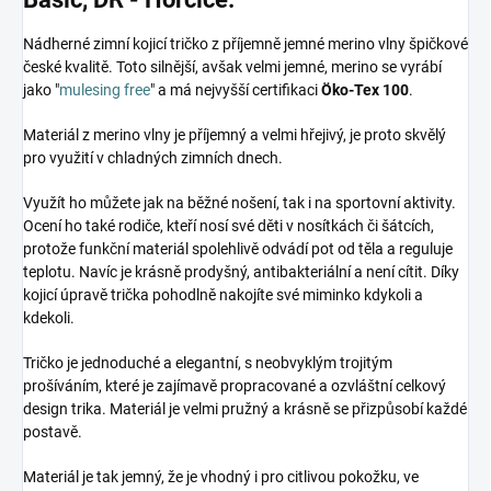
Nádherné zimní kojicí tričko z příjemně jemné merino vlny špičkové
české kvalitě. Toto silnější, avšak velmi jemné, merino se vyrábí
jako "
mulesing free
" a má nejvyšší certifikaci
Öko-Tex 100
.
Materiál z merino vlny je příjemný a velmi hřejivý, je proto skvělý
pro využití v chladných zimních dnech.
Využít ho můžete jak na běžné nošení, tak i na sportovní aktivity.
Ocení ho také rodiče, kteří nosí své děti v nosítkách či šátcích,
protože funkční materiál spolehlivě odvádí pot od těla a reguluje
teplotu. Navíc je krásně prodyšný, antibakteriální a není cítit. Díky
kojicí úpravě trička pohodlně nakojíte své miminko kdykoli a
kdekoli.
Tričko je jednoduché a elegantní, s neobvyklým trojitým
prošíváním, které je zajímavě propracované a ozvláštní celkový
design trika. Materiál je velmi pružný a krásně se přizpůsobí každé
postavě.
Materiál je tak jemný, že je vhodný i pro citlivou pokožku, ve