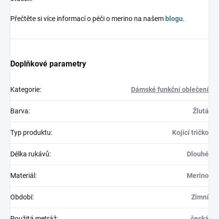
Přečtěte si více informací o péči o merino na našem
blogu
.
Doplňkové parametry
Kategorie
:
Dámské funkční oblečení
Barva
:
Žlutá
Typ produktu
:
Kojící tričko
Délka rukávů
:
Dlouhé
Materiál
:
Merino
Období
:
Zimní
Použitá metráž
:
česká