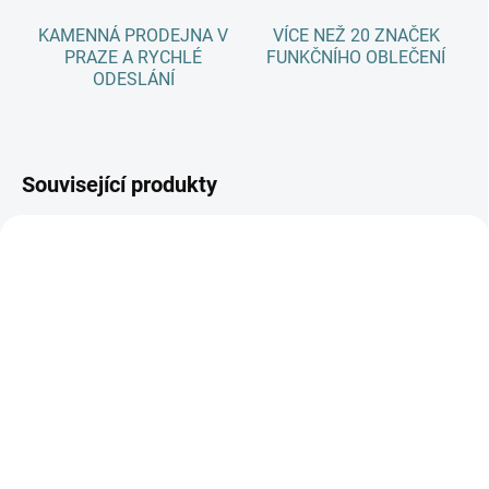
KAMENNÁ PRODEJNA V
VÍCE NEŽ 20 ZNAČEK
PRAZE A RYCHLÉ
FUNKČNÍHO OBLEČENÍ
ODESLÁNÍ
Související produkty
AKCE
SKLADEM
SKLADEM
(1 KS)
(>5 KS)
Rostoucí zimní MERINO
SONETT Olivový prací