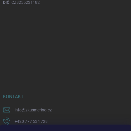
DIČ:
CZ8255231182
KONTAKT
info
@
zkusmerino.cz
+420 777 534 728