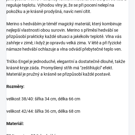
reguluje teplotu. Výhodou vlny je, že se při pocení nelepí na
pokožku a je krásně prodyšná, navíc není cítit.
Merino s hedvábím je téměř magický materiál, který kombinuje
nejlepší vlastnosti obou surovin. Merino s příměsí hedvábí se
přizpůsobí prakticky každé situaci a jakékoliv teplotě. Vlna vás
zahřeje v zimě, i když je opravdu velká zima. V létě a při fyzické
námaze hedvábí ochlazuje a vlna odvádí přebytečné teplo ven.
Tričko Engel je jednoduché, elegantní a dostatečně dlouhé, takže
krásně kryje záda. Promyšlený střih má "zeštíhlující" efekt.
Materiál je pružný a krásně se přizpůsobí každé postavě.
Rozměry:
velikost 38/40: šířka 34 cm, délka 66 cm
velikost 42/44: šířka 36 cm, délka 68 cm
Materiál: