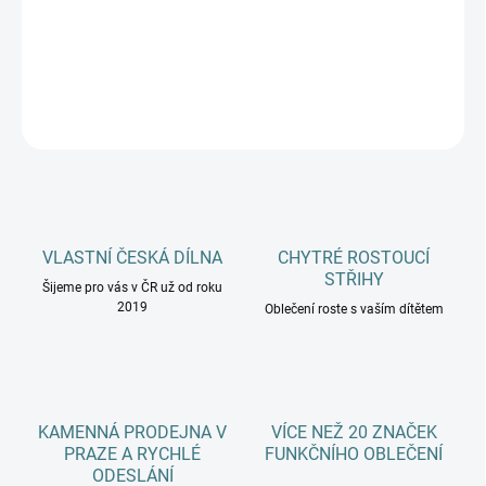
−
+
Přidat do košíku
DETAILNÍ INFORMACE
ZEPTAT SE
HLÍDAT
VLASTNÍ ČESKÁ DÍLNA
CHYTRÉ ROSTOUCÍ
STŘIHY
Šijeme pro vás v ČR už od roku
2019
Oblečení roste s vaším dítětem
KAMENNÁ PRODEJNA V
VÍCE NEŽ 20 ZNAČEK
PRAZE A RYCHLÉ
FUNKČNÍHO OBLEČENÍ
ODESLÁNÍ