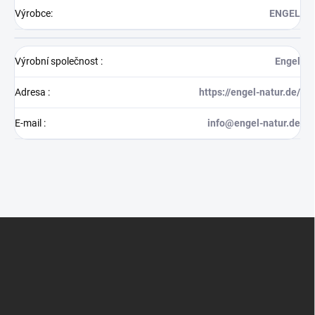
Výrobce
:
ENGEL
Výrobní společnost
:
Engel
Adresa
:
https://engel-natur.de/
E-mail
:
info@engel-natur.de
Z
á
p
a
t
í