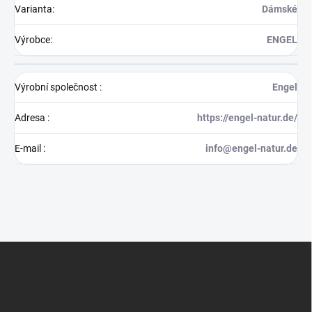
Varianta
:
Dámské
Výrobce
:
ENGEL
Výrobní společnost
:
Engel
Adresa
:
https://engel-natur.de/
E-mail
:
info@engel-natur.de
Z
á
p
a
t