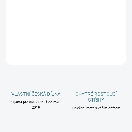
DOSPĚLÍ
MŮŽEME DORUČIT DO:
ZVOLTE VARIANTU
−
+
Přidat do košíku
DETAILNÍ INFORMACE
ZEPTAT SE
HLÍDAT
VLASTNÍ ČESKÁ DÍLNA
CHYTRÉ ROSTOUCÍ
STŘIHY
Šijeme pro vás v ČR už od roku
2019
Oblečení roste s vaším dítětem