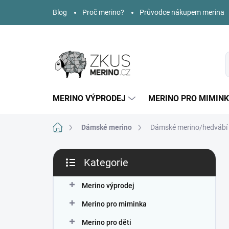
Přejít
Blog
Proč merino?
Průvodce nákupem merina
na
obsah
MERINO VÝPRODEJ
MERINO PRO MIMIN
Domů
Dámské merino
Dámské merino/hedvábí t
P
Kategorie
o
Přeskočit
s
kategorie
t
Merino výprodej
r
Merino pro miminka
a
n
Merino pro děti