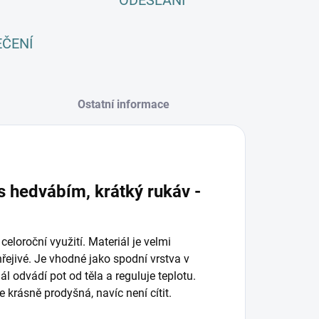
ODESLÁNÍ
EČENÍ
Ostatní informace
s hedvábím, krátký rukáv -
loroční využití. Materiál je velmi
hřejivé. Je vhodné jako spodní vrstva v
ál odvádí pot od těla a reguluje teplotu.
e krásně prodyšná, navíc není cítit.