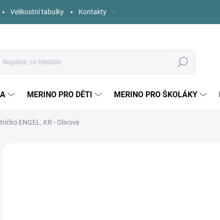
Velikostní tabulky
Kontakty
Hledat
KA
MERINO PRO DĚTI
MERINO PRO ŠKOLÁKY
ričko ENGEL, KR - Olivové
Neohodnoceno
Podrobnosti hodnocení
ZNAČKA:
ENGEL
o
Měr
ZVO
cena
VELI