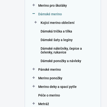
n
Merino pro školáky
í
p
Dámské merino
a
n
Kojicí merino oblečení
e
Dámská trička a tílka
l
Dámské šaty a legíny
Dámské nákrčníky, čepice a
čelenky, rukavice
Dámské ponožky a návleky
Pánské merino
Merino ponožky
Merino deky a spací pytle
Péče o merino
Metráž