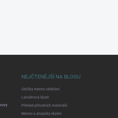
NEJČTENĚJŠÍ NA BLOGU
Údržba merino oblečení
Lanolinová lázeň
ouvy
Přehled přírodních materiálů
Merino a atopický ekzém