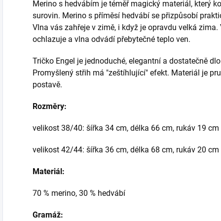
Merino s hedvábím je téměř magický materiál, který ko
surovin. Merino s příměsí hedvábí se přizpůsobí praktic
Vlna vás zahřeje v zimě, i když je opravdu velká zima.
ochlazuje a vlna odvádí přebytečné teplo ven.
Tričko Engel je jednoduché, elegantní a dostatečně dlo
Promyšlený střih má "zeštíhlující" efekt. Materiál je p
postavě.
Rozměry:
velikost 38/40: šířka 34 cm, délka 66 cm, rukáv 19 cm
velikost 42/44: šířka 36 cm, délka 68 cm, rukáv 20 cm
Materiál:
70 % merino, 30 % hedvábí
Gramáž: