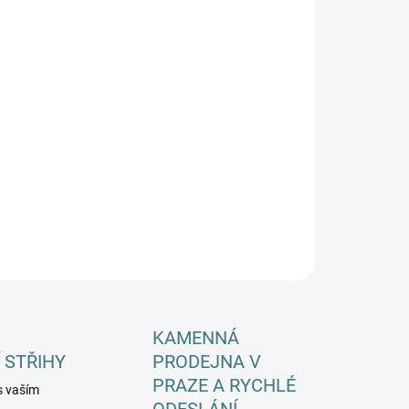
EME DORUČIT DO:
ZVOLTE VARIANTU
−
+
Přidat do košíku
ILNÍ INFORMACE
ZEPTAT SE
HLÍDAT
KAMENNÁ
 STŘIHY
PRODEJNA V
PRAZE A RYCHLÉ
s vaším