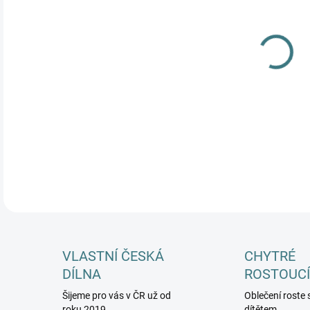
MŮŽ
DETA
VLASTNÍ ČESKÁ
CHYTRÉ
DÍLNA
ROSTOUCÍ
Šijeme pro vás v ČR už od
Oblečení roste 
roku 2019
dítětem