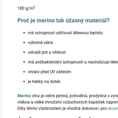
2
180 g/m
Proč je merino tak úžasný materiál?
má schopnost udržovat tělesnou teplotu
výborně větrá
odvádí pot a vlhkost
má antibakteriální schopnosti a neutralizuje těl
chrání před UV zářením
je hebký na dotek
Merino vlna
je velmi jemná, pohodlná, prodyšná s vyni
vlákna a velké množství vzduchových kapsiček napomá
Díky těmto vlastnostem je vhodná dokonce i pro
ekze