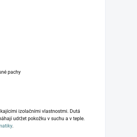
esné pachy
kajícími izolačními vlastnostmi. Dutá
hají udržet pokožku v suchu a v teple.
matiky
.