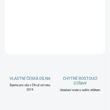
DOSPĚLÍ
MŮŽEME DORUČIT DO:
ZVOLTE VARIANTU
−
+
Přidat do košíku
DETAILNÍ INFORMACE
ZEPTAT SE
HLÍDAT
VLASTNÍ ČESKÁ DÍLNA
CHYTRÉ ROSTOUCÍ
STŘIHY
Šijeme pro vás v ČR už od roku
2019
Oblečení roste s vaším dítětem