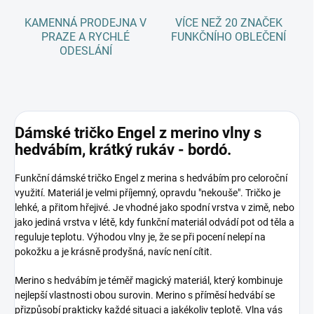
KAMENNÁ PRODEJNA V
VÍCE NEŽ 20 ZNAČEK
PRAZE A RYCHLÉ
FUNKČNÍHO OBLEČENÍ
ODESLÁNÍ
Dámské tričko Engel z merino vlny s
hedvábím, krátký rukáv - bordó.
Funkční dámské tričko Engel z merina s hedvábím pro celoroční
využití. Materiál je velmi příjemný, opravdu "nekouše". Tričko je
lehké, a přitom hřejivé. Je vhodné jako spodní vrstva v zimě, nebo
jako jediná vrstva v létě, kdy funkční materiál odvádí pot od těla a
reguluje teplotu. Výhodou vlny je, že se při pocení nelepí na
pokožku a je krásně prodyšná, navíc není cítit.
Merino s hedvábím je téměř magický materiál, který kombinuje
nejlepší vlastnosti obou surovin. Merino s příměsí hedvábí se
přizpůsobí prakticky každé situaci a jakékoliv teplotě. Vlna vás