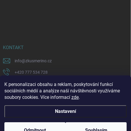
KONTAKT
info
@
zkusmerino.cz
+420 777 534 728
https://www.facebook.com/zkusmerino/
K personalizaci obsahu a reklam, poskytování funkcí
sociálních médií a analýze naší návštěvnosti využíváme
zkusmerino.cz
soubory cookies. Více informací
zde
.
Nastavení
Copyright 2026
ZKUSMERINO
. Všechna práva vyhrazena.
Upravit nastavení
cookies
Odmítnout
Souhlasím