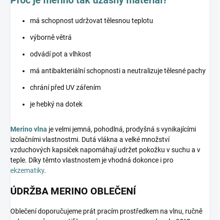
má schopnost udržovat tělesnou teplotu
výborně větrá
odvádí pot a vlhkost
má antibakteriální schopnosti a neutralizuje tělesné pachy
chrání před UV zářením
je hebký na dotek
Merino vlna
je velmi jemná, pohodlná, prodyšná s vynikajícími
izolačními vlastnostmi. Dutá vlákna a velké množství
vzduchových kapsiček napomáhají udržet pokožku v suchu a v
teple. Díky těmto vlastnostem je vhodná dokonce i pro
ekzematiky
.
ÚDRŽBA MERINO OBLEČENÍ
Oblečení doporučujeme prát pracím prostředkem na vlnu, ručně