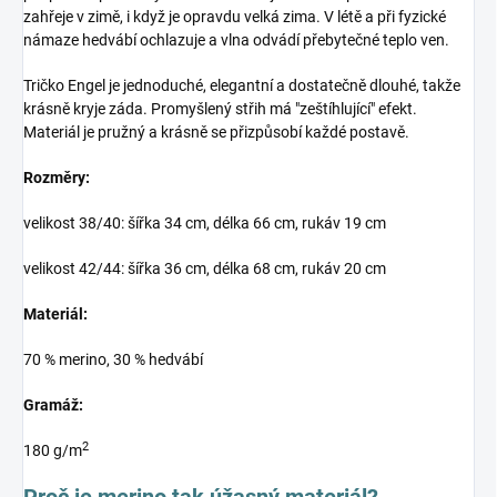
zahřeje v zimě, i když je opravdu velká zima. V létě a při fyzické
námaze hedvábí ochlazuje a vlna odvádí přebytečné teplo ven.
Tričko Engel je jednoduché, elegantní a dostatečně dlouhé, takže
krásně kryje záda. Promyšlený střih má "zeštíhlující" efekt.
Materiál je pružný a krásně se přizpůsobí každé postavě.
Rozměry:
velikost 38/40: šířka 34 cm, délka 66 cm, rukáv 19 cm
velikost 42/44: šířka 36 cm, délka 68 cm, rukáv 20 cm
Materiál:
70 % merino, 30 % hedvábí
Gramáž:
2
180 g/m
Proč je merino tak úžasný materiál?