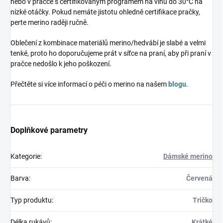
nebo v pračce s certifikovaným programem na vlnu do 30°C na
nízké otáčky. Pokud nemáte jistotu ohledně certifikace pračky,
perte merino raději ručně.
Oblečení z kombinace materiálů merino/hedvábí je slabé a velmi
tenké, proto ho doporučujeme prát v síťce na praní, aby při praní v
pračce nedošlo k jeho poškození.
Přečtěte si více informací o péči o merino na našem
blogu
.
Doplňkové parametry
Kategorie
:
Dámské merino
Barva
:
Červená
Typ produktu
:
Tričko
Délka rukávů
:
Krátké