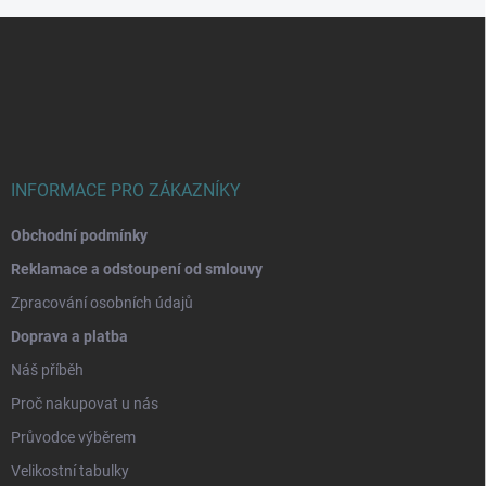
Z
á
p
a
t
í
INFORMACE PRO ZÁKAZNÍKY
Obchodní podmínky
Reklamace a odstoupení od smlouvy
Zpracování osobních údajů
Doprava a platba
Náš příběh
Proč nakupovat u nás
Průvodce výběrem
Velikostní tabulky