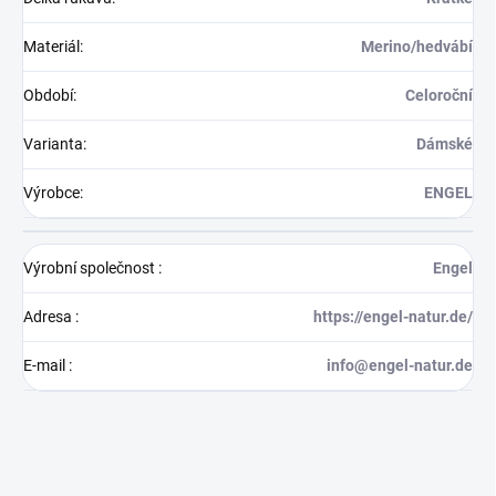
Materiál
:
Merino/hedvábí
Období
:
Celoroční
Varianta
:
Dámské
Výrobce
:
ENGEL
Výrobní společnost
:
Engel
Adresa
:
https://engel-natur.de/
E-mail
:
info@engel-natur.de