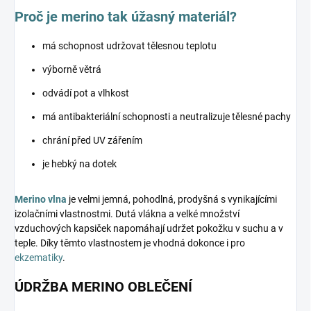
Proč je merino tak úžasný materiál?
má schopnost udržovat tělesnou teplotu
výborně větrá
odvádí pot a vlhkost
má antibakteriální schopnosti a neutralizuje tělesné pachy
chrání před UV zářením
je hebký na dotek
Merino vlna
je velmi jemná, pohodlná, prodyšná s vynikajícími
izolačními vlastnostmi. Dutá vlákna a velké množství
vzduchových kapsiček napomáhají udržet pokožku v suchu a v
teple. Díky těmto vlastnostem je vhodná dokonce i pro
ekzematiky
.
ÚDRŽBA MERINO OBLEČENÍ