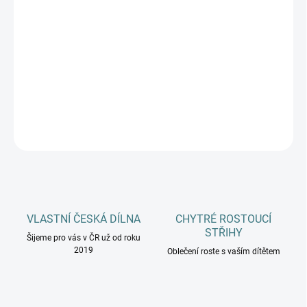
DOSPĚLÍ
MŮŽEME DORUČIT DO:
ZVOLTE VARIANTU
−
+
Přidat do košíku
DETAILNÍ INFORMACE
ZEPTAT SE
HLÍDAT
VLASTNÍ ČESKÁ DÍLNA
CHYTRÉ ROSTOUCÍ
STŘIHY
Šijeme pro vás v ČR už od roku
2019
Oblečení roste s vaším dítětem