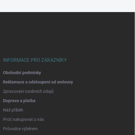
Z
á
p
a
t
í
INFORMACE PRO ZÁKAZNÍKY
Obchodní podmínky
Reklamace a odstoupení od smlouvy
Zpracování osobních údajů
Doprava a platba
Náš příběh
Proč nakupovat u nás
Průvodce výběrem