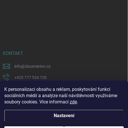
KONTAKT
info
@
zkusmerino.cz
+420 777 534 728
https://www.facebook.com/zkusmerino/
K personalizaci obsahu a reklam, poskytování funkcí
sociálních médií a analýze naší návštěvnosti využíváme
zkusmerino.cz
soubory cookies. Více informací
zde
.
Nastavení
Copyright 2026
ZKUSMERINO
. Všechna práva vyhrazena.
Upravit nastavení