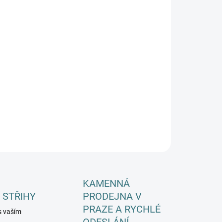
EME DORUČIT DO:
ZVOLTE VARIANTU
−
+
Přidat do košíku
ILNÍ INFORMACE
ZEPTAT SE
HLÍDAT
KAMENNÁ
 STŘIHY
PRODEJNA V
PRAZE A RYCHLÉ
s vaším