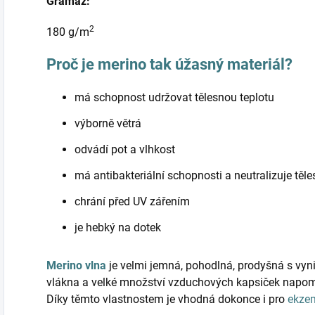
Gramáž:
2
180 g/m
Proč je merino tak úžasný materiál?
má schopnost udržovat tělesnou teplotu
výborně větrá
odvádí pot a vlhkost
má antibakteriální schopnosti a neutralizuje těl
chrání před UV zářením
je hebký na dotek
Merino vlna
je velmi jemná, pohodlná, prodyšná s vyni
vlákna a velké množství vzduchových kapsiček napomá
Díky těmto vlastnostem je vhodná dokonce i pro
ekze