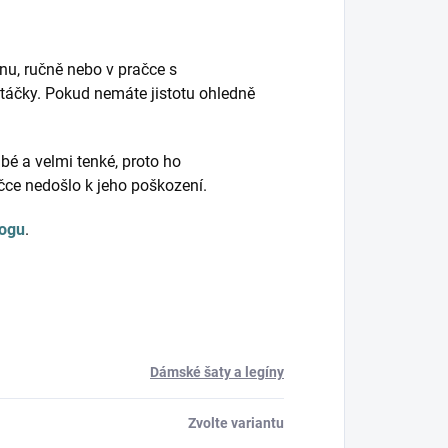
nu, ručně nebo v pračce s
táčky. Pokud nemáte jistotu ohledně
bé a velmi tenké, proto ho
ačce nedošlo k jeho poškození.
logu
.
Dámské šaty a legíny
Zvolte variantu