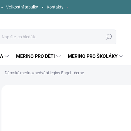
Velikostní tabulky
Kontakty
Hledat
KA
MERINO PRO DĚTI
MERINO PRO ŠKOLÁKY
Dámské merino/hedvábí legíny Engel - černé
Neohodnoceno
Podrobnosti hodnocení
ZNAČKA:
ENGEL
o
Měr
ZVO
cena
VELI