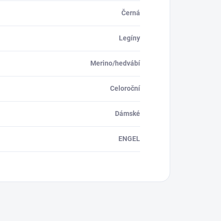
Černá
Legíny
Merino/hedvábí
Celoroční
Dámské
ENGEL