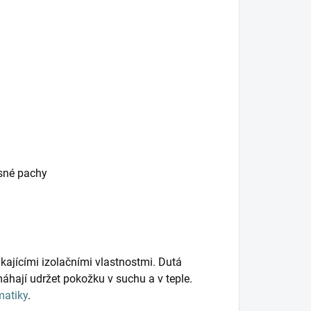
esné pachy
kajícími izolačními vlastnostmi. Dutá
hají udržet pokožku v suchu a v teple.
matiky
.