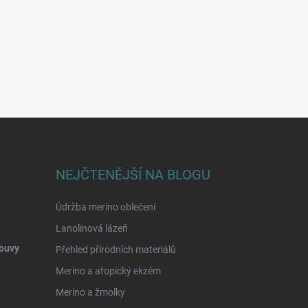
NEJČTENĚJŠÍ NA BLOGU
Údržba merino oblečení
Lanolinová lázeň
ouvy
Přehled přírodních materiálů
Merino a atopický ekzém
Merino a žmolky