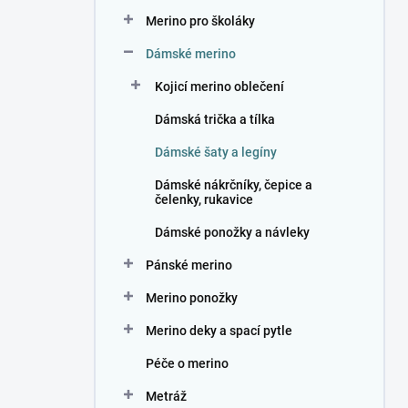
n
Merino pro školáky
í
p
Dámské merino
a
n
Kojicí merino oblečení
e
Dámská trička a tílka
l
Dámské šaty a legíny
Dámské nákrčníky, čepice a
čelenky, rukavice
Dámské ponožky a návleky
Pánské merino
Merino ponožky
Merino deky a spací pytle
Péče o merino
Metráž