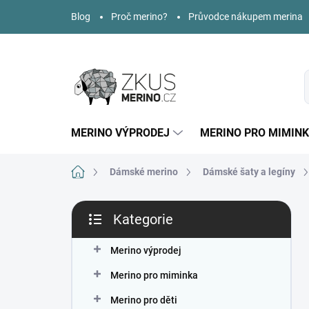
Přejít
Blog
Proč merino?
Průvodce nákupem merina
na
obsah
MERINO VÝPRODEJ
MERINO PRO MIMIN
Domů
Dámské merino
Dámské šaty a legíny
P
Kategorie
o
Přeskočit
s
kategorie
t
Merino výprodej
r
Merino pro miminka
a
n
Merino pro děti