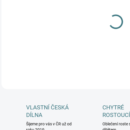
MŮŽ
DETA
VLASTNÍ ČESKÁ
CHYTRÉ
DÍLNA
ROSTOUCÍ
Šijeme pro vás v ČR už od
Oblečení roste 
roku 2019
dítětem