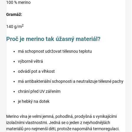
100 % merino
Gramáž:
2
140 g/m
Proč je merino tak úžasný materiál?
má schopnost udržovat tělesnou teplotu
výborně větrá
odvádí pot a vlhkost
má antibakteriální schopnosti a neutralizuje tělesné pachy
chrání před UV zářením
je hebký na dotek
Merino vlna je velmi jemná, pohodlná, prodyšná s vynikajícími
izolačními vlastnostmi. Jedná se o jeden z nejvhodnějších
materiálů pro nejmenší děti, protože napomáhá termoregulaci.