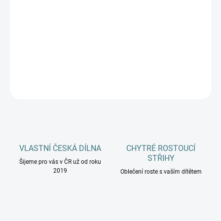
MŮŽEME DORUČIT DO:
11.8.2026
−
+
Přidat do košíku
DETAILNÍ INFORMACE
ZEPTAT SE
HLÍDAT
VLASTNÍ ČESKÁ DÍLNA
CHYTRÉ ROSTOUCÍ
STŘIHY
Šijeme pro vás v ČR už od roku
2019
Oblečení roste s vaším dítětem