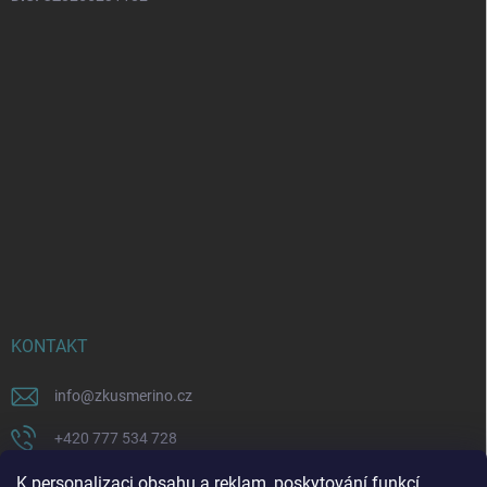
KONTAKT
info
@
zkusmerino.cz
+420 777 534 728
https://www.facebook.com/zkusmerino/
K personalizaci obsahu a reklam, poskytování funkcí