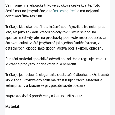
Velmi příjemné lehoučké triko ve špičkové české kvalitě. Toto
české merino je vyráběné jako "
mulesing free
" a má nejvyšší
certifikaci
Öko-Tex 100
.
Tričko je klasického střihu a krásně sedí. Využijete ho nejen přes
léto, ale jako základní vrstvu po celý rok. Skvěle se hodí na
sportovní aktivity, ale i na procházky po městě nebo pod sako či
šatovou sukni. V létě je výborné jako jediná funkční vrstva, v
ostatní roční období jako spodní vrstva pod jakékoliv oblečení.
Funkční materiál spolehlivě odvádí pot od těla a reguluje teplotu,
je krásně prodyšný, antibakteriální a není cítit.
Tričko je jednoduché, elegantní a dostatečně dlouhé, takže krásně
kryje záda. Promyšlený střih má "zeštíhlující" efekt. Materiál je
velmi pružný a krásně se přizpůsobí každé postavě.
Naprosto skvělý poměr ceny a kvality. Ušito v ČR.
Materiál: