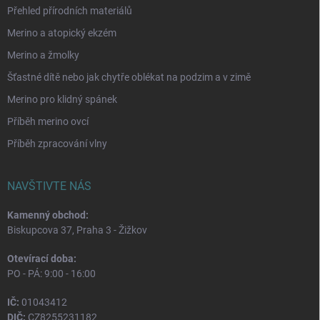
Přehled přírodních materiálů
Merino a atopický ekzém
Merino a žmolky
Šťastné dítě nebo jak chytře oblékat na podzim a v zimě
Merino pro klidný spánek
Příběh merino ovcí
Příběh zpracování vlny
NAVŠTIVTE NÁS
Kamenný obchod:
Biskupcova 37, Praha 3 - Žižkov
Otevírací doba:
PO - PÁ: 9:00 - 16:00
IČ:
01043412
DIČ:
CZ8255231182