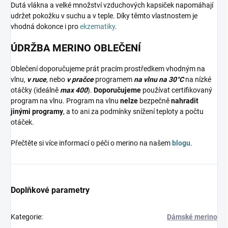
Dutá vlákna a velké množství vzduchových kapsiček napomáhají
udržet pokožku v suchu a v teple. Díky těmto vlastnostem je
vhodná dokonce i pro
ekzematiky
.
ÚDRŽBA MERINO OBLEČENÍ
Oblečení doporučujeme prát pracím prostředkem vhodným na
vlnu,
v ruce
, nebo
v pračce
programem
na vlnu na 30°C
na nízké
otáčky (ideálně
max 400
).
Doporučujeme
používat certifikovaný
program na vlnu. Program na vlnu
nelze
bezpečně
nahradit
jinými programy
, a to ani za podmínky snížení teploty a počtu
otáček.
Přečtěte si více informací o péči o merino na našem
blogu
.
Doplňkové parametry
Kategorie
:
Dámské merino