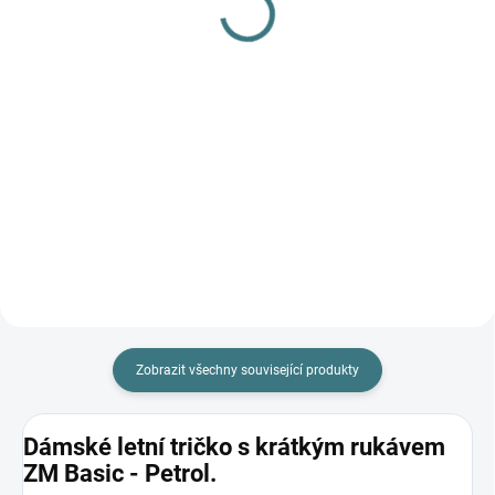
L
179 Kč
249 Kč
Detail
Do košíku
Prémiová péče s bio olivovým
olejem a levandulí. Ekologický
prací gel vyvinutý speciálně pro
nejjemnější merino vlnu a
hedvábí. Neobsahuje enzymy,
vyživuje vlákno a vrací mu...
Zobrazit všechny související produkty
Dámské letní tričko s krátkým rukávem
ZM Basic - Petrol.