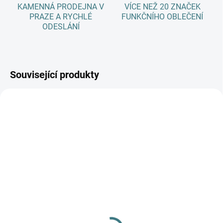
KAMENNÁ PRODEJNA V
VÍCE NEŽ 20 ZNAČEK
PRAZE A RYCHLÉ
FUNKČNÍHO OBLEČENÍ
ODESLÁNÍ
Související produkty
AKCE
SKLADEM
(3 KS)
SKLADEM
(>5 KS)
Dětské ZIMNÍ merino
SONETT Olivový prací
ponožky Surtex - různé
gel na vlnu a hedvábí - 1
barvy