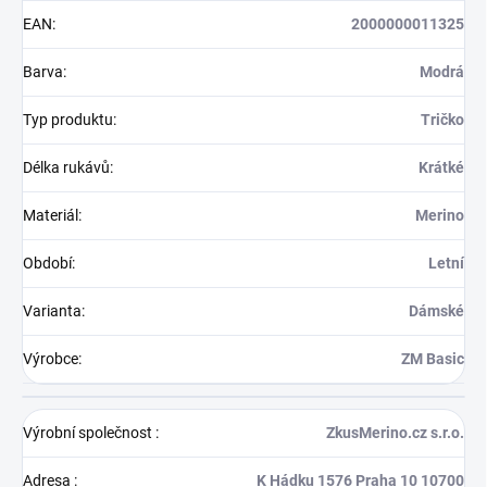
EAN
:
2000000011325
Barva
:
Modrá
Typ produktu
:
Tričko
Délka rukávů
:
Krátké
Materiál
:
Merino
Období
:
Letní
Varianta
:
Dámské
Výrobce
:
ZM Basic
Výrobní společnost
:
ZkusMerino.cz s.r.o.
Adresa
:
K Hádku 1576 Praha 10 10700