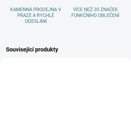
KAMENNÁ PRODEJNA V
VÍCE NEŽ 20 ZNAČEK
PRAZE A RYCHLÉ
FUNKČNÍHO OBLEČENÍ
ODESLÁNÍ
Související produkty
SKLADEM
SKLADEM
(1 KS)
(3 KS)
Dámské zimní MERINO
Dětské ZIMNÍ merino
tričko ZM Basic, DR -
ponožky Surtex - různé