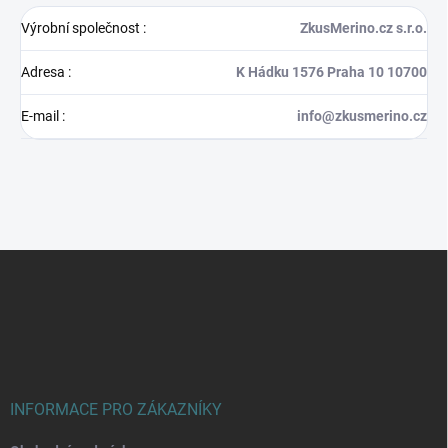
Výrobní společnost
:
ZkusMerino.cz s.r.o.
Adresa
:
K Hádku 1576 Praha 10 10700
E-mail
:
info@zkusmerino.cz
Z
á
p
a
t
í
INFORMACE PRO ZÁKAZNÍKY