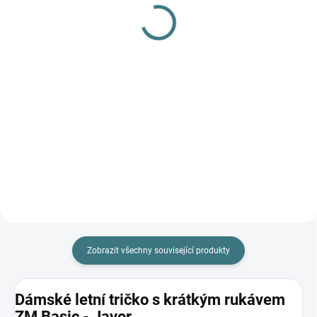
Javor
barvy
1 290 Kč
179 Kč
Detail
Detail
Zobrazit všechny související produkty
Dámské letní tričko s krátkým rukávem
ZM Basic - Javor.