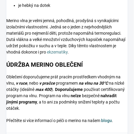
je hebký na dotek
Merino vlna je velmi jemná, pohodlná, prodyšná s vynikajícími
izolačními vlastnostmi. Jedná se o jeden z nejvhodnějších
materiálů pro nejmenší děti, protože napomáhá termoregulaci.
Dutá vlákna a velké množství vzduchových kapsiček napomáhají
udržet pokožku v suchu a v teple. Díky těmto vlastnostem je
vhodná dokonce i pro
ekzematiky
.
ÚDRŽBA MERINO OBLEČENÍ
Oblečení doporučujeme prát pracím prostředkem vhodným na
vlnu,
v ruce
, nebo
v pračce
programem
na vlnu na 30°C
na nízké
otáčky (ideálně
max 400
).
Doporučujeme
používat certifikovaný
program na vlnu. Program na vlnu
nelze
bezpečně
nahradit
jinými programy
, a to ani za podmínky snížení teploty a počtu
otáček.
Přečtěte si více informací o péči o merino na našem
blogu
.