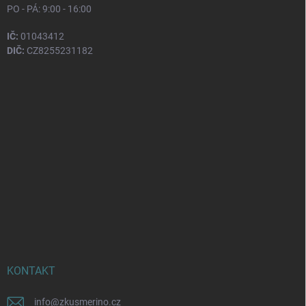
PO - PÁ: 9:00 - 16:00
IČ:
01043412
DIČ:
CZ8255231182
KONTAKT
info
@
zkusmerino.cz