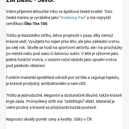
Velmi příjemné lehoučké triko ve špičkové české kvalitě. Toto
české merino je vyráběné jako "
mulesing free
" a má nejvyšší
certifikaci
Öko-Tex 100
.
Tričko je klasického střihu, lehce projmuté v pase, díky čemuž
krásně sedí. Využijete ho nejen přes léto, ale jako základní vrstvu
po celý rok. Skvěle se hodí na sportovní aktivity, ale i na procházky
po městě nebo pod sako či šatovou sukni. V létě je výborné jako
jediná funkční vrstva, v ostatní roční období jako spodní vrstva
pod jakékoliv oblečení.
Funkční materiál spolehlivě odvádí pot od těla a reguluje teplotu,
je krásně prodyšný, antibakteriální a není cítit.
Tričko je jednoduché, elegantní a dostatečně dlouhé, takže krásně
kryje záda. Promyšlený střih má "zeštíhlující" efekt. Materiál je
velmi pružný a krásně se přizpůsobí každé postavě.
Naprosto skvělý poměr ceny a kvality. Ušito v ČR.