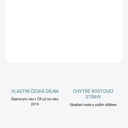
DOSPĚLÍ
MŮŽEME DORUČIT DO:
ZVOLTE VARIANTU
−
+
Přidat do košíku
DETAILNÍ INFORMACE
ZEPTAT SE
HLÍDAT
VLASTNÍ ČESKÁ DÍLNA
CHYTRÉ ROSTOUCÍ
STŘIHY
Šijeme pro vás v ČR už od roku
2019
Oblečení roste s vaším dítětem