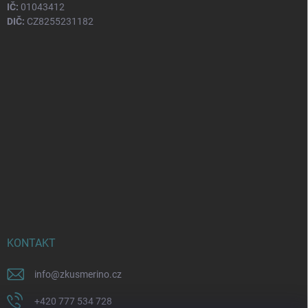
IČ:
01043412
DIČ:
CZ8255231182
KONTAKT
info
@
zkusmerino.cz
+420 777 534 728