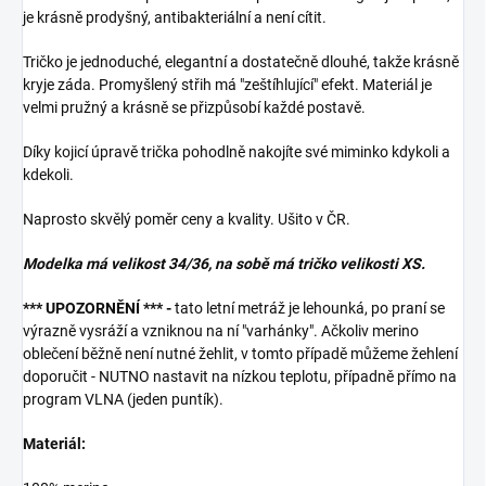
je krásně prodyšný, antibakteriální a není cítit.
Tričko je jednoduché, elegantní a dostatečně dlouhé, takže krásně
kryje záda. Promyšlený střih má "zeštíhlující" efekt. Materiál je
velmi pružný a krásně se přizpůsobí každé postavě.
Díky kojicí úpravě trička pohodlně nakojíte své miminko kdykoli a
kdekoli.
Naprosto skvělý poměr ceny a kvality. Ušito v ČR.
Modelka má velikost 34/36, na sobě má tričko velikosti XS.
*** UPOZORNĚNÍ *** -
tato letní metráž je lehounká, po praní se
výrazně vysráží a vzniknou na ní "varhánky". Ačkoliv merino
oblečení běžně není nutné žehlit, v tomto případě můžeme žehlení
doporučit - NUTNO nastavit na nízkou teplotu, případně přímo na
program VLNA (jeden puntík).
Materiál: