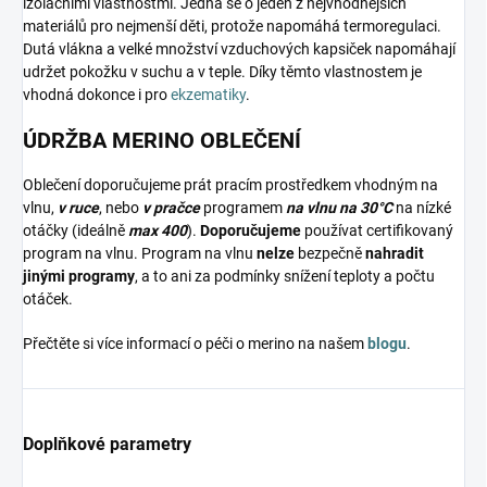
izolačními vlastnostmi. Jedná se o jeden z nejvhodnějších
materiálů pro nejmenší děti, protože napomáhá termoregulaci.
Dutá vlákna a velké množství vzduchových kapsiček napomáhají
udržet pokožku v suchu a v teple. Díky těmto vlastnostem je
vhodná dokonce i pro
ekzematiky
.
ÚDRŽBA MERINO OBLEČENÍ
Oblečení doporučujeme prát pracím prostředkem vhodným na
vlnu,
v ruce
, nebo
v pračce
programem
na vlnu na 30°C
na nízké
otáčky (ideálně
max 400
).
Doporučujeme
používat certifikovaný
program na vlnu. Program na vlnu
nelze
bezpečně
nahradit
jinými programy
, a to ani za podmínky snížení teploty a počtu
otáček.
Přečtěte si více informací o péči o merino na našem
blogu
.
Doplňkové parametry