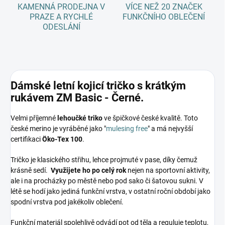
KAMENNÁ PRODEJNA V
VÍCE NEŽ 20 ZNAČEK
PRAZE A RYCHLÉ
FUNKČNÍHO OBLEČENÍ
ODESLÁNÍ
Dámské letní kojicí tričko s krátkým
rukávem ZM Basic - Černé.
Velmi příjemné
lehoučké triko
ve špičkové české kvalitě. Toto
české merino je vyráběné jako "
mulesing free
" a má nejvyšší
certifikaci
Öko-Tex 100
.
Tričko je klasického střihu, lehce projmuté v pase, díky čemuž
krásně sedí.
Využijete ho po celý rok
nejen na sportovní aktivity,
ale i na procházky po městě nebo pod sako či šatovou sukni. V
létě se hodí jako jediná funkční vrstva, v ostatní roční období jako
spodní vrstva pod jakékoliv oblečení.
Funkční materiál spolehlivě odvádí pot od těla a reguluje teplotu,