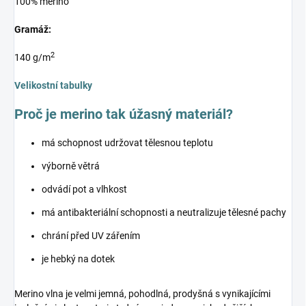
100% merino
Gramáž:
2
140 g/m
Velikostní tabulky
Proč je merino tak úžasný materiál?
má schopnost udržovat tělesnou teplotu
výborně větrá
odvádí pot a vlhkost
má antibakteriální schopnosti a neutralizuje tělesné pachy
chrání před UV zářením
je hebký na dotek
Merino vlna je velmi jemná, pohodlná, prodyšná s vynikajícími