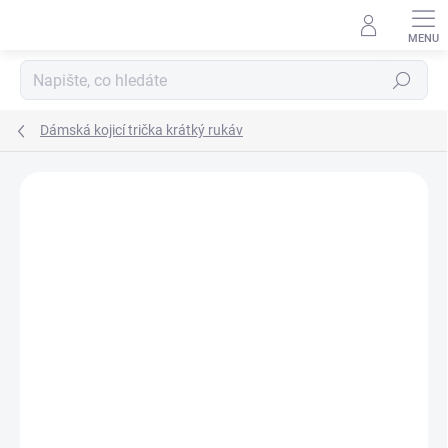
Přejít
na
obsah
Hledat
Dámská kojicí trička krátký rukáv
Podrobnosti hodnocení
2 hodnocení
ZNAČKA:
ZM BASIC