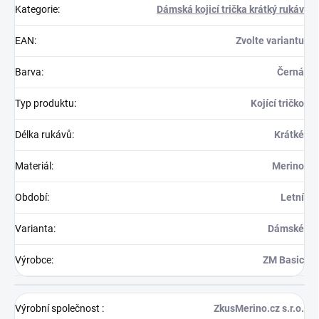
Kategorie
:
Dámská kojicí trička krátký rukáv
EAN
:
Zvolte variantu
Barva
:
Černá
Typ produktu
:
Kojící tričko
Délka rukávů
:
Krátké
Materiál
:
Merino
Období
:
Letní
Varianta
:
Dámské
Výrobce
:
ZM Basic
Výrobní společnost
:
ZkusMerino.cz s.r.o.