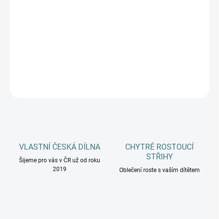
MŮŽEME DORUČIT DO:
ZVOLTE VARIANTU
−
+
Přidat do košíku
DETAILNÍ INFORMACE
ZEPTAT SE
HLÍDAT
VLASTNÍ ČESKÁ DÍLNA
CHYTRÉ ROSTOUCÍ
STŘIHY
Šijeme pro vás v ČR už od roku
2019
Oblečení roste s vaším dítětem