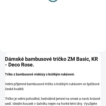
Basic s nápletem, DR -
Deco rose
Deco rose
665 Kč
1 760 Kč
Detail
Detail
Dámské bambusové tričko ZM Basic, KR
- Deco Rose.
Triko z bambusové viskózy s krátkým rukávem
.
Velmi příjemné bambusové tričko s krátkým rukávem ve špičkové
české kvalitě.
Tričko je velmi pohodlné, hedvábně jemné na omak a navíc krásně
sedí. Ideální kousek v šatníku nejen na horké letní dny. Využijete