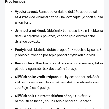
Proč bambus:
Vysoká savost:
Bambusové vlákno dokáže absorbovat
až
4 krát více vlhkosti
než bavlna, což zajišťuje pocit sucha
a komfortu.
Jemnost a měkkost:
Oblečení z bambusu je velmi hebké na
dotek a příjemné k pokožce, vhodné i pro citlivou nebo
dětskou pokožku.
Prodyšnost:
Materiál dobře propouští vzduch, díky čemuž
je oblečení vhodné pro teplé počasí a fyzickou aktivitu.
Přírodní lesk:
Bambusová viskóza má přirozený lesk, takže
působí elegantně i bez dodatečné úpravy.
Nižší sklon ke vzniku zápachu:
Díky schopnosti odvádět
vlhkost a částečně i díky struktuře vlákna materiál méně
zadržuje tělesné pachy.
Nižší sklon k elektrostatickému náboji:
Oblečení z
bambusu se méně „lepí“ na tělo a nepřitahuje prach.