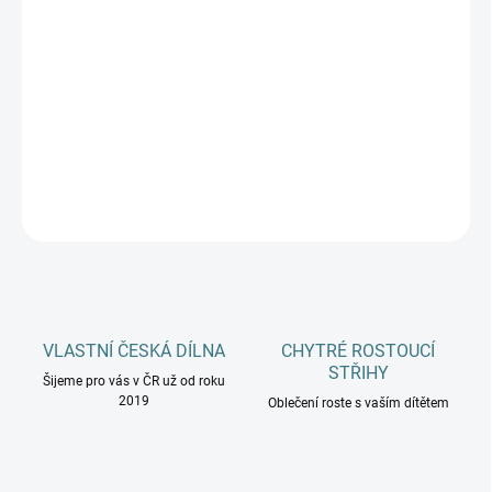
DOSPĚLÍ
MŮŽEME DORUČIT DO:
12.8.2026
−
+
Přidat do košíku
DETAILNÍ INFORMACE
ZEPTAT SE
HLÍDAT
VLASTNÍ ČESKÁ DÍLNA
CHYTRÉ ROSTOUCÍ
STŘIHY
Šijeme pro vás v ČR už od roku
2019
Oblečení roste s vaším dítětem