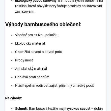
Ekologický původ suroviny:
Bambus je rychle obnovitelná
rostlina, která obvykle nevyžaduje pesticidy ani intenzivní
zavlažování.
Výhody bambusového oblečení:
Vhodné pro citlivou pokožku
Ekologický materiál
Okamžitá savost a odvod potu
Prodyšnost
Antistatický materiál
Odolává proti pachům
Nižší tepelná vodivost zajistí příjemný chladivý pocit
Nevýhody:
Schnutí:
Bambusové textilie
mají vysokou savost
– dobře