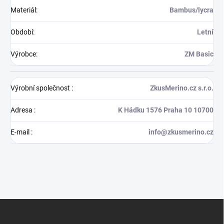
Materiál
:
Bambus/lycra
Období
:
Letní
Výrobce
:
ZM Basic
Výrobní společnost
:
ZkusMerino.cz s.r.o.
Adresa
:
K Hádku 1576 Praha 10 10700
E-mail
:
info@zkusmerino.cz
Z
á