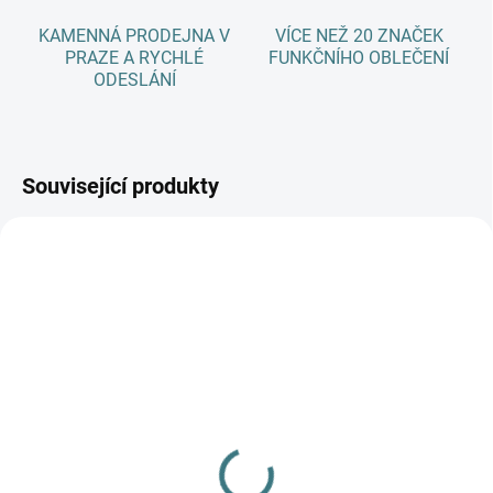
KAMENNÁ PRODEJNA V
VÍCE NEŽ 20 ZNAČEK
PRAZE A RYCHLÉ
FUNKČNÍHO OBLEČENÍ
ODESLÁNÍ
Související produkty
NOVINKA
SKLADEM
(3 KS)
SKLADEM
(1 KS)
Rostoucí BAMBUSOVÝ
Merino tunika/šaty ZM
komplet Lambio, KR -