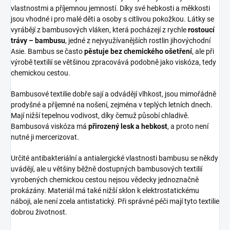
vlastnostmi a příjemnou jemností. Díky své hebkosti a měkkosti
jsou vhodné i pro malé děti a osoby s citlivou pokožkou. Látky se
vyrábějí z bambusových vláken, která pocházejí z rychle
rostoucí
trávy – bambusu
, jedné z nejvyužívanějších rostlin jihovýchodní
Asie. Bambus se často
pěstuje bez chemického ošetření
, ale při
výrobě textilií se většinou zpracovává podobně jako viskóza, tedy
chemickou cestou.
Bambusové textilie dobře sají a odvádějí vlhkost, jsou mimořádně
prodyšné a příjemné na nošení, zejména v teplých letních dnech.
Mají nižší tepelnou vodivost, díky čemuž působí chladivě.
Bambusová viskóza má
přirozený lesk a hebkost
, a proto není
nutné ji mercerizovat.
Určité antibakteriální a antialergické vlastnosti bambusu se někdy
uvádějí, ale u většiny běžně dostupných bambusových textilií
vyrobených chemickou cestou nejsou vědecky jednoznačně
prokázány. Materiál má také nižší sklon k elektrostatickému
náboji, ale není zcela antistatický. Při správné péči mají tyto textilie
dobrou životnost.