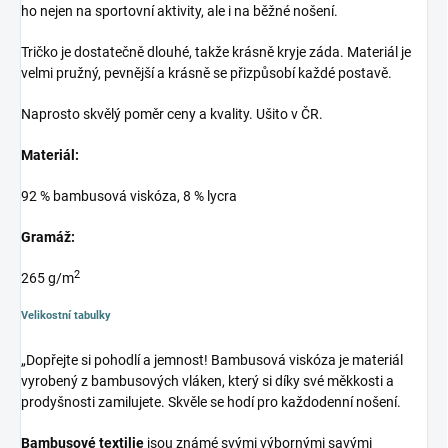
ho nejen na sportovní aktivity, ale i na běžné nošení.
Tričko je dostatečně dlouhé, takže krásně kryje záda. Materiál je
velmi pružný, pevnější a krásně se přizpůsobí každé postavě.
Naprosto skvělý poměr ceny a kvality. Ušito v ČR.
Materiál:
92 % bambusová viskóza, 8 % lycra
Gramáž:
2
265 g/m
Velikostní tabulky
„Dopřejte si pohodlí a jemnost! Bambusová viskóza je materiál
vyrobený z bambusových vláken, který si díky své měkkosti a
prodyšnosti zamilujete. Skvěle se hodí pro každodenní nošení.
Bambusové textilie
jsou známé svými výbornými savými