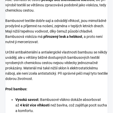
výrobě textilií se většinou zpracovává podobně jako viskóza, tedy
chemickou cestou.
Bambusové textilie dobře sají a odvádějí vlhkost, jsou mimořádně
prodyšné a příjemné na nošení, zejména v teplých letních dnech.
Mají nižší tepelnou vodivost, díky čemuž působí chladivě.
Bambusová viskóza má
přirozený lesk a hebkost
, a proto není
nutné ji mercerizovat.
Určité antibakteriální a antialergické vlastnosti bambusu se někdy
uvádějí, ale u většiny běžně dostupných bambusových textilií
vyrobených chemickou cestou nejsou vědecky jednoznačně
prokázány. Materiál má také nižší sklon k elektrostatickému
náboji, ale není zcela antistatický. Při správné péči mají tyto textilie
dobrou životnost.
Proč bambus:
Vysoká savost:
Bambusové vlákno dokáže absorbovat
až
4 krát více vlhkosti
než bavlna, což zajišťuje pocit sucha
a komfortu.