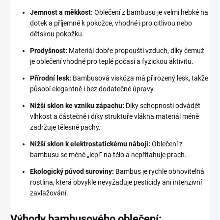
Jemnost a měkkost:
Oblečení z bambusu je velmi hebké na
dotek a příjemné k pokožce, vhodné i pro citlivou nebo
dětskou pokožku.
Prodyšnost:
Materiál dobře propouští vzduch, díky čemuž
je oblečení vhodné pro teplé počasí a fyzickou aktivitu.
Přírodní lesk:
Bambusová viskóza má přirozený lesk, takže
působí elegantně i bez dodatečné úpravy.
Nižší sklon ke vzniku zápachu:
Díky schopnosti odvádět
vlhkost a částečně i díky struktuře vlákna materiál méně
zadržuje tělesné pachy.
Nižší sklon k elektrostatickému náboji:
Oblečení z
bambusu se méně „lepí“ na tělo a nepřitahuje prach.
Ekologický původ suroviny:
Bambus je rychle obnovitelná
rostlina, která obvykle nevyžaduje pesticidy ani intenzivní
zavlažování.
Výhody bambusového oblečení: