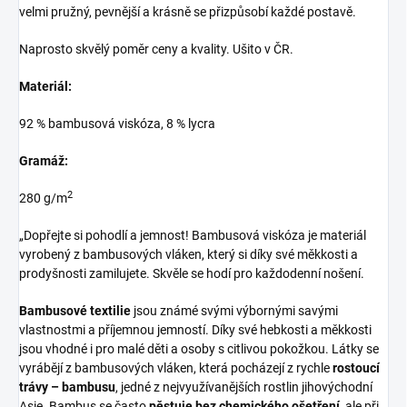
velmi pružný, pevnější a krásně se přizpůsobí každé postavě.
Naprosto skvělý poměr ceny a kvality. Ušito v ČR.
Materiál:
92 % bambusová viskóza, 8 % lycra
Gramáž:
2
280 g/m
„Dopřejte si pohodlí a jemnost! Bambusová viskóza je materiál
vyrobený z bambusových vláken, který si díky své měkkosti a
prodyšnosti zamilujete. Skvěle se hodí pro každodenní nošení.
Bambusové textilie
jsou známé svými výbornými savými
vlastnostmi a příjemnou jemností. Díky své hebkosti a měkkosti
jsou vhodné i pro malé děti a osoby s citlivou pokožkou. Látky se
vyrábějí z bambusových vláken, která pocházejí z rychle
rostoucí
trávy – bambusu
, jedné z nejvyužívanějších rostlin jihovýchodní
Asie. Bambus se často
pěstuje bez chemického ošetření
, ale při