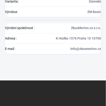
Varianta
:
Dámské
Výrobce
:
ZM Basic
Výrobní společnost
:
ZkusMerino.cz s.r.o.
Adresa
:
K Hádku 1576 Praha 10 10700
E-mail
:
info@zkusmerino.cz
Z
á
p
a
t