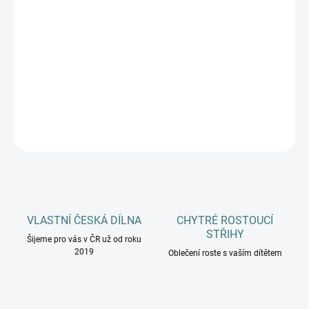
DOSPĚLÍ
MŮŽEME DORUČIT DO:
ZVOLTE VARIANTU
−
+
Přidat do košíku
DETAILNÍ INFORMACE
ZEPTAT SE
HLÍDAT
VLASTNÍ ČESKÁ DÍLNA
CHYTRÉ ROSTOUCÍ
STŘIHY
Šijeme pro vás v ČR už od roku
2019
Oblečení roste s vaším dítětem