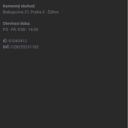
Kamenný obchod:
Biskupcova 37, Praha 3 - Žižkov
Otevírací doba:
PO - PÁ: 9:00 - 16:00
IČ:
01043412
DIČ:
CZ8255231182