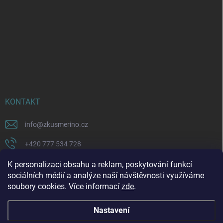
KONTAKT
info
@
zkusmerino.cz
+420 777 534 728
https://www.facebook.com/zkusmerino/
K personalizaci obsahu a reklam, poskytování funkcí
sociálních médií a analýze naší návštěvnosti využíváme
zkusmerino.cz
soubory cookies. Více informací
zde
.
Nastavení