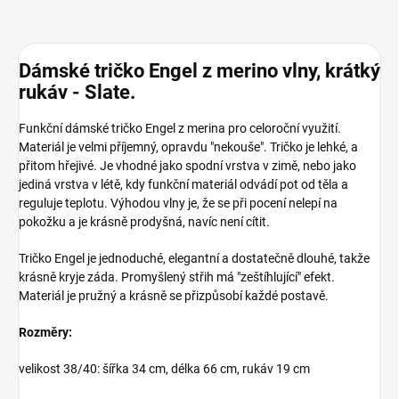
Dámské tričko Engel z merino vlny, krátký
rukáv - Slate.
Funkční dámské tričko Engel z merina pro celoroční využití.
Materiál je velmi příjemný, opravdu "nekouše". Tričko je lehké, a
přitom hřejivé. Je vhodné jako spodní vrstva v zimě, nebo jako
jediná vrstva v létě, kdy funkční materiál odvádí pot od těla a
reguluje teplotu. Výhodou vlny je, že se při pocení nelepí na
pokožku a je krásně prodyšná, navíc není cítit.
Tričko Engel je jednoduché, elegantní a dostatečně dlouhé, takže
krásně kryje záda. Promyšlený střih má "zeštíhlující" efekt.
Materiál je pružný a krásně se přizpůsobí každé postavě.
Rozměry:
velikost 38/40: šířka 34 cm, délka 66 cm, rukáv 19 cm