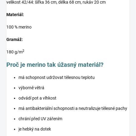
velikost 42/44: šířka 36 cm, délka 68 cm, rukáv 20 cm
Materiál:
100 % merino
Gramáž:
2
180 g/m
Proč je merino tak úžasný materiál?
má schopnost udržovat tělesnou teplotu
výborně větrá
odvádí pot a vlhkost
má antibakteriální schopnosti a neutralizuje tělesné pachy
chrání před UV zářením
je hebký na dotek